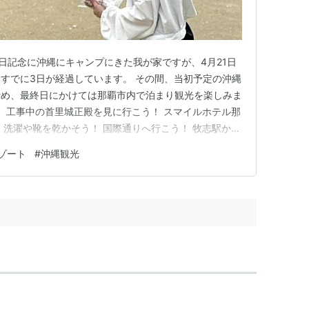
生日記念に沖縄にキャンプにきた我が家ですが、4月21日
すでに3日が経過しています。 その間、当初予定の沖縄
諦め、最終日にかけては那覇市内で泊まり観光を楽しみま
！ 工事中の首里城正殿を見に行こう！ スマイルホテル那
 洗濯や靴を乾かそう！ 国際通りへ行こう！ 牧志駅から
ハウス88 国際通り店でステーキを食べよう！ ブルーシ
ゾート
#
沖縄観光
マイルホテル那覇シティリゾート（二日目） マックスバ
 …