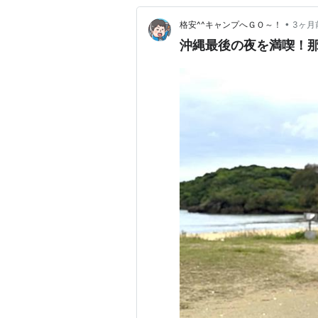
•
格安^^キャンプへＧＯ～！
3ヶ月
沖縄最後の夜を満喫！那