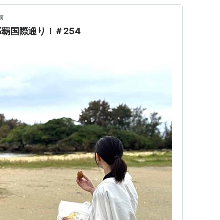
前
覇国際通り！＃254