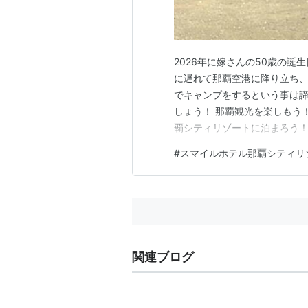
2026年に嫁さんの50歳の誕
に遅れて那覇空港に降り立ち、
でキャンプをするという事は
しょう！ 那覇観光を楽しもう
覇シティリゾートに泊まろう！
国際通りを歩こう！ ステーキ
#
スマイルホテル那覇シティリ
ールでアイスを食べよう！ ス
リュ糸満北店で買い出し！ AO
関連ブログ