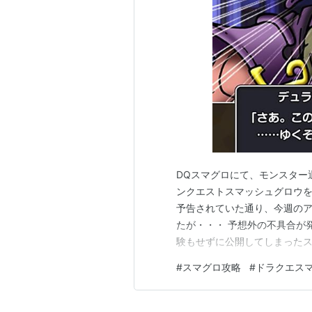
DQスマグロにて、モンスター
ンクエストスマッシュグロウを
予告されていた通り、今週の
たが・・・ 予想外の不具合が
験もせずに公開してしまった
もHPが低い設定に！！！ そ
#
スマグロ攻略
#
ドラクエス
ンを倒してしまう結果になって
ぞ」と意気込んでいた割に たっ