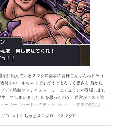
退治に励んでいるスマグロ勇者の皆様こんばんわドラゴ
攻略中のトキちゃまですどうぞよろしく皆さん 前から
アプデで強敵マッチとストーリーにデュランが登場しまし
発生してしまいました 何を思ったのか、運営がテスト試
ストーリー（ハード）のデュランが・・・本来の想定より
の結果・・・多くのスマグロ勇者たちが20秒以内にデュラ
マグロ
#
トキちゃまスマグロ
#
スマグロ
しまいました 「さあ、この私を楽しませてくれ！ゆく
た17秒で敗北して…