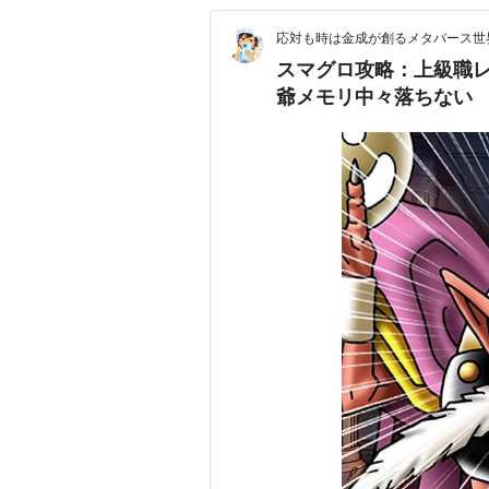
応対も時は金成が創るメタバース世
スマグロ攻略：上級職
爺メモリ中々落ちない