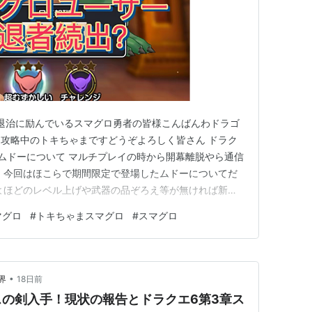
退治に励んでいるスマグロ勇者の皆様こんばんわドラゴ
攻略中のトキちゃまですどうぞよろしく皆さん ドラク
ムドーについて マルチプレイの時から開幕離脱やら通信
 今回はほこらで期間限定で登場したムドーについてだ
よほどのレベル上げや武器の品ぞろえ等が無ければ新規
状況である 私も正直ドラゴンキラーだけでは、クリア
マグロ
#
トキちゃまスマグロ
#
スマグロ
近で100連以上回してようやく手に入れたラミアスの剣
た 確かに以前コラボし…
•
界
18日前
の剣入手！現状の報告とドラクエ6第3章ス