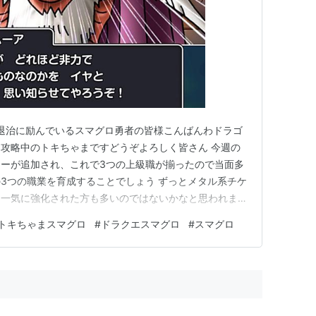
退治に励んでいるスマグロ勇者の皆様こんばんわドラゴ
攻略中のトキちゃまですどうぞよろしく皆さん 今週の
ーが追加され、これで3つの上級職が揃ったので当面多
3つの職業を育成することでしょう ずっとメタル系チケ
週一気に強化された方も多いのではないかなと思われま
り、私も無事レンジャーと賢者を誕生させれました パラデ
トキちゃまスマグロ
#
ドラクエスマグロ
#
スマグロ
育成に専念できます 加えて前からずっと欲しいと思って
ート スマグロポイン…