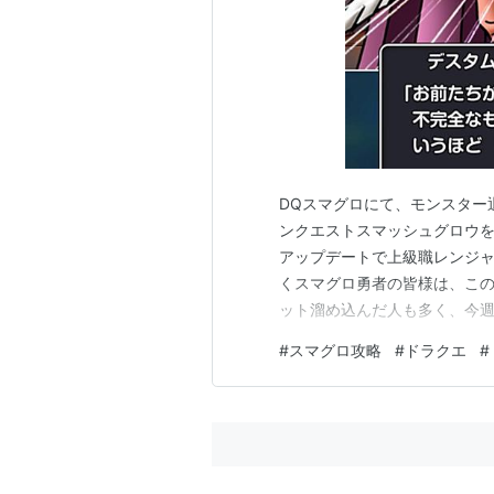
DQスマグロにて、モンスター
ンクエストスマッシュグロウを
アップデートで上級職レンジャ
くスマグロ勇者の皆様は、この
ット溜め込んだ人も多く、今
す！ 冒険者ランクが38にな
#
スマグロ攻略
#
ドラクエ
#
ィン含めて、これで私も3人の
たバーバラ武器のカルベロビュ