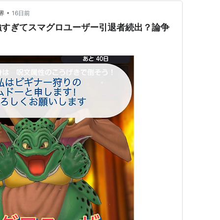
•
界
16日前
強すぎてスマグロユーザー引退者続出？論争