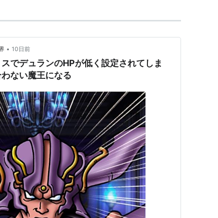
•
界
10日前
スでデュランのHPが低く設定されてしま
合わない魔王になる