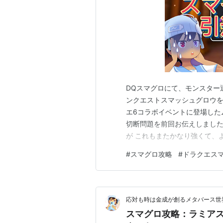
DQスマグロにて、モンスター
ンクエストスマッシュグロウを
エ6コラボイベントに登場した
切断問題を前回お伝えしました
が これもまたかなり強くて、
にはほぼクリア困難と思われる
#
スマグロ攻略
#
ドラクエス
攻略が全然できず、たまたま直
のおかげでクリアは容易となっ
応対も時は金成が創るメタバース世
スマグロ攻略：ラミアス