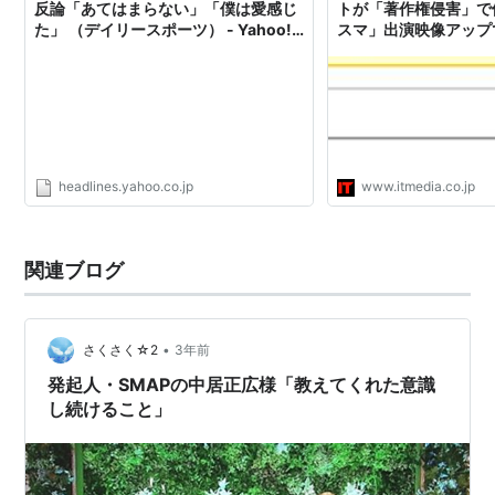
反論「あてはまらない」「僕は愛感じ
トが「著作権侵害」で
た」 （デイリースポーツ） - Yahoo!
スマ」出演映像アップ
ニュース
headlines.yahoo.co.jp
www.itmedia.co.jp
関連ブログ
•
さくさく☆2
3年前
発起人・SMAPの中居正広様「教えてくれた意識
し続けること」