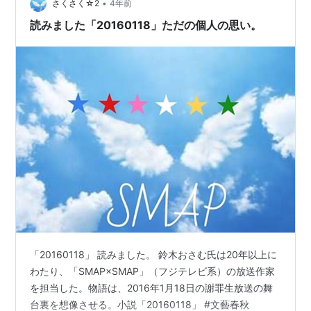
氏、SMAPが名を連ねる。 …
•
さくさく☆2
4年前
読みました「20160118」ただの個人の思い。
「20160118」 読みました。 鈴木おさむ氏は20年以上に
わたり、「SMAP×SMAP」（フジテレビ系）の放送作家
を担当した。物語は、2016年1月18日の謝罪生放送の舞
台裏を想像させる。小説「20160118」 #文藝春秋