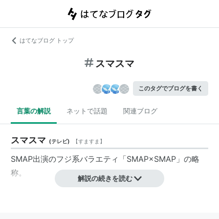
はてなブログ トップ
スマスマ
このタグでブログを書く
言葉の解説
ネットで話題
関連ブログ
スマスマ
(
テレビ
)
【
すますま
】
SMAP
出演のフジ系バラエティ「
SMAP×SMAP
」の略
称。
解説の続きを読む