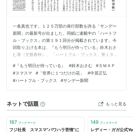
一条真也です。１２５万部の発行部数を誇る「サンデー
新聞」の最新号が出ました。同紙に連載中の「ハートフ
ル・ブックス」の第１９１回分が掲載されています。今
回取り上げる本は、『もう明日が待っている』鈴木おさ
む著（文藝春秋）。 「ハートフル・ブックス」第１９１
回 中居正広氏の引退発表で再結成が絶望的となった「Ｓ
#
『もう明日が待っている』
#
鈴木おさむ
#
ＳＭＡＰ
ＭＡＰ」についてのベストセラーです。著者は、１９７
#
スマスマ
#
「世界に１つだけの花」
#
中居正弘
２年、千葉県千倉町（現南房総市）生まれ。高校時代に
#
ハートフル・ブックス
#
サンデー新聞
放送作家を志し、１９歳でデビュー。バラエティーを中
心に数多くのヒット番組の企画・構成・演出を手掛けて
きました。映画監督、エッセイ・小説の執筆等、さまざ
ネットで話題
もっと見る
まなジャンルで活躍。２００２年には、森三中の大…
187
149
ブックマーク
ブックマーク
フジ社長 スマスマ“パワハラ苦情”に
レディー・ガガ公式Yo