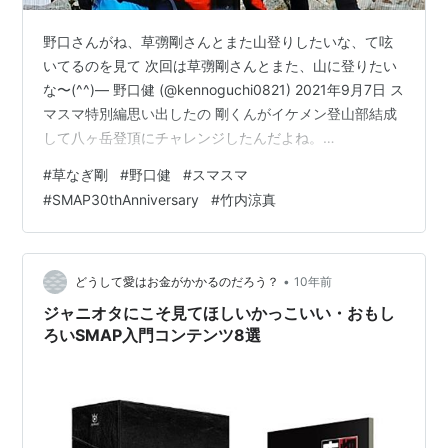
野口さんがね、草彅剛さんとまた山登りしたいな、て呟
いてるのを見て 次回は草彅剛さんとまた、山に登りたい
な〜(^^)— 野口健 (@kennoguchi0821) 2021年9月7日 ス
マスマ特別編思い出したの 剛くんがイケメン登山部結成
して八ヶ岳登頂にチャレンジしたんだよね。
https://www.dailymotion.com/video/x4t0snl 八ヶ岳は野
#
草なぎ剛
#
野口健
#
スマスマ
口さんが15歳の時に人生で初めて登頂した思い出の地。
#
SMAP30thAnniversary
#
竹内涼真
野口さんにとっては初心に戻れる大事な場所。そこをみ
んなで目指そうという企画。早朝、｢おはよう、ねむい
よ｣の剛くんの第一声から 番組は始まってく。部長が剛く
んで、部員に、山本裕…
•
どうして愛はお金がかかるのだろう？
10年前
ジャニオタにこそ見てほしいかっこいい・おもし
ろいSMAP入門コンテンツ8選