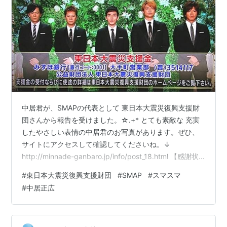
中居君が、SMAPの代表として 東日本大震災復興支援財
団さんから報告を受けました。☆.+* とても素敵な 充実
したやさしい表情の中居君のお写真があります。ぜひ、
サイトにアクセスして確認してくださいね。↓
http://minnade-ganbaro.jp/info/post_18.html 【感謝状
贈呈】中居正広、東日本大震災復興に"12年間継続的支
#
東日本大震災復興支援財団
#
SMAP
#
スマスマ
援"https://t.co/hD4d4XkfGY東日本大震災復興支援財団
#
中居正広
は「継続的に震災復興支援を呼び掛けていただきまし
た」と感謝。同財団は被災した子どもとその家族への支
援を目的として設立。発起人として孫正義氏と王貞治