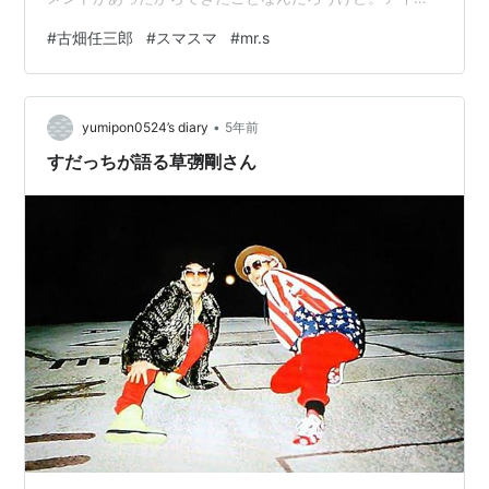
ルがバラエティーでるのも、かしこまった番組のキャス
#
古畑任三郎
#
スマスマ
#
mr.s
ター任されるのも、女装したり身体はるのも、というか
大げさに言ったらアイドルが歌って踊ること以外のこと
をやることは全部SMAPが突破口になって始まったので
•
は.... ？もちろんSMAPがやらなくたって他の次にでたグ
yumipon0524’s diary
5年前
ループがやったでしょって思われるかもしれないけど、
すだっちが語る草彅剛さん
それにしてもSMAPがうまくやって成…