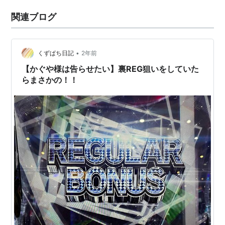
関連ブログ
•
くずぱち日記
2年前
【かぐや様は告らせたい】裏REG狙いをしていた
らまさかの！！