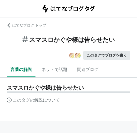
はてなブログ トップ
スマスロかぐや様は告らせたい
このタグでブログを書く
言葉の解説
ネットで話題
関連ブログ
スマスロかぐや様は告らせたい
このタグの解説について