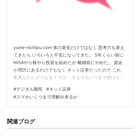
yume-nichijou.com 体の老化だけではなく 思考力も衰え
てきたら いろいろと不安になってきた。 5年くらい前に
NISAやら株やら投資を始めたが 離婚前にやめた。 資金
が潤沢にあるわけでもなく ネット証券だったので これ
私死んだらどうなる？ てか、そもそもいつまで続けられ
るのか なんだか不安が生まれてやめてしまった そした
#
デジタル難民
#
ネット証券
ら、なんと口座乗っ取りだのの詐欺事案多発 いい頃合い
#
スマホいくつまで理解出来るか
だったかもしれない。 そもそも セキュリティ強化だのな
んだの もう面倒くさいこと スマホで いちいち出来る気
がしない。 うさんくさいメールなのか本物か いちいち確
関連ブログ
認なんていつまで出来るのか スマホ自体 何歳まで…