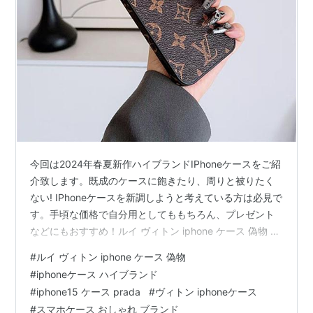
今回は2024年春夏新作ハイブランドIPhoneケースをご紹
介致します。既成のケースに飽きたり、周りと被りたく
ない! IPhoneケースを新調しようと考えている方は必見で
す。手頃な価格で自分用としてももちろん、プレゼント
などにもおすすめ！ルイ ヴィトン iphone ケース 偽物 ヴ
ィトン iphone15/15pro ケース iphoneケース カメラ 保
#
ルイ ヴィトン iphone ケース 偽物
護 フィルム付き iphone14/14proケース メンズ
#
iphoneケース ハイブランド
iphone13/12ケース 高級ブランド 携帯ケースルイヴィト
#
iphone15 ケース prada
#
ヴィトン iphoneケース
ンの象徴的なモノグラム・エクリプスIPhoneケース。 カ
#
スマホケース おしゃれ ブランド