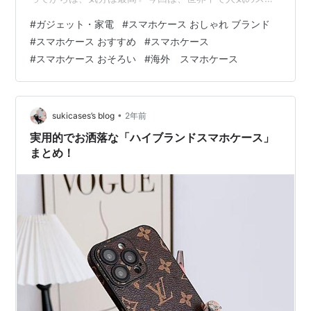
ェーデンのファッションライフスタイルブランド『IDEAL
#
ガジェット・家電
#
スマホケース おしゃれ ブランド
OF SWEDEN（アイディール オブ スウェーデン）』につ
#
スマホケース おすすめ
#
スマホケース
いて紹介していきます＾＾ 💡スマホケースだけでなく、
#
スマホケース おそろい
#
海外 スマホケース
カード入れや充電器など他のアクセサリも豊富！あなた
の「欲しい！」が見つかるかも＾＾ IDEAL OF SWEDEN
ってどんなブランド？ メインは豊富な種類のスマホケー
ス 携帯電…
•
sukicases’s blog
2年前
実用的でお洒落な「ハイブランドスマホケース」
まとめ！