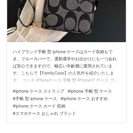
ハイブランド手帳 型 iphone ケースはカード収納もで
き、フルーカバーで、通勤通学やお出かけにも一つあれ
ば安心できますので、幅広い年齢層に愛用されていま
す。こちらで【FamilyCase】の人気作を紹介いたしま
す。 コーチ iPhoneケース 手帳 型 iPhone17 ケース ブラ
ンド カード 入れ iPhone16/16pro ケース ハイ ブランド
#
iphone ケース ストラップ
#
iphone 手帳 型 ケース
コーチ風の手帳型iPhone17/16ケース新作入荷！上品で洗
#
手帳 型 iphone ケース
#
iphone ケース おすすめ
練されたシグネチャー柄は持っているだけで大人の印象
#
iphone ケース カード 収納
を与える。サイドポケットが1つとカード収納用のポケッ
#
スマホケース おしゃれ ブランド
ト3つがあり、名刺やクーポン券なども楽々収納可能。取
り外し可能なストラップ…