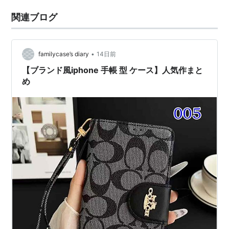
関連ブログ
•
familycase’s diary
14日前
【ブランド風iphone 手帳 型 ケース】人気作まと
め