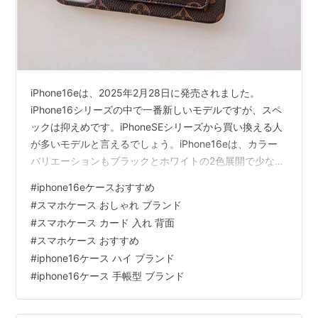
iPhone16eは、2025年2月28日に発売されました。
iPhone16シリーズの中で一番新しいモデルですが、スペ
ックは抑えめです。iPhoneSEシリーズから買い換える人
が多いモデルと言えるでしょう。iPhone16eは、カラー
バリエーションもブラックとホワイトの2色展開で少なめ
です。そのため、本体色を生かしたケースが欲しいとい
#
iphone16eケースおすすめ
う人よりも、「かわいいケースが欲しい」「おしゃれな
#
スマホケース おしゃれ ブランド
ケースが欲しい」という人の方が多いのではないでしょ
#
スマホケース カード 入れ 背面
うか。今回は、見た目もスペックもシンプル iPhone16e
#
スマホケース おすすめ
ハイブランド ケース について解説していきます。ケース
#
iphone16ケース ハイ ブランド
選びの参考にしてみてくださいね。 まずは ヴィト…
#
iphone16ケース 手帳型 ブランド