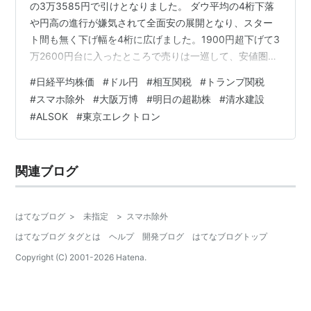
の3万3585円で引けとなりました。 ダウ平均の4桁下落
や円高の進行が嫌気されて全面安の展開となり、スター
ト間も無く下げ幅を4桁に広げました。1900円超下げて3
万2600円台に入ったところで売りは一巡して、安値圏で
しばらくもみ合った後は緩やかに値を戻しました。前場
#
日経平均株価
#
ドル円
#
相互関税
#
トランプ関税
では3万3000円近辺で戻りが鈍ったが、後場には3万
#
スマホ除外
#
大阪万博
#
明日の超勘株
#
清水建設
3600円台に乗せて下げ幅を3桁に縮める場面がありまし
#
ALSOK
#
東京エレクトロン
たが、結局4桁の下落とはなったて取引を終了しました。
先週の日経平均は安値が3万792円までありましたが、金
曜の終値は3万3585円で、安値からは2800円近く水準を
関連ブログ
切り上…
はてなブログ
>
未指定
>
スマホ除外
はてなブログ タグとは
ヘルプ
開発ブログ
はてなブログトップ
Copyright (C) 2001-
2026
Hatena.