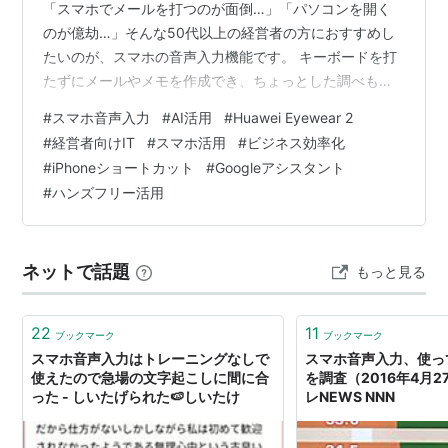
「スマホでメールを打つのが面倒…」「パソコンを開く
のが億劫…」そんな50代以上の経営者の方におすすめし
たいのが、スマホの音声入力機能です。 キーボードを打
たずにメールやメモを作成でき、ちょっとした調べもの
やスケジュールの登録も、話すだけで完了します。 しか
#
スマホ音声入力
#
AI活用
#
Huawei Eyewear 2
し、「音声入力は難しそう」と思っている方も多いは
#
経営者向けIT
#
スマホ活用
#
ビジネス効率化
ず。実は 正しく使えばとても簡単で、ビジネスの効率化
#
iPhoneショートカット
#
Googleアシスタント
にも役立つ んです。 本記事では、音声入力をスムーズに
#
ハンズフリー活用
活用する方法を、経営者向けに分かりやすく解説しま
す。 1. 音声入力の基本操作 スマホの音声入力を使う方法
は大きく分けて2つです。 （1）キ…
ネットで話題
もっと見る
22
11
ブックマーク
ブックマーク
スマホ音声入力はトレーニングなしで
スマホ音声入力、使っ
使えたので急場の文字起こしに間に合
を調査（2016年4月
った - しいたげられた🍉しいたけ
レNEWS NNN