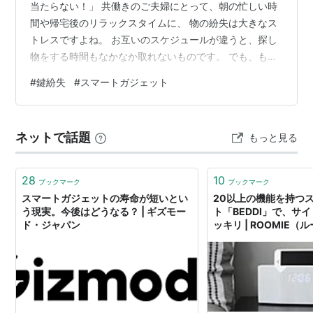
当たらない！」 共働きのご夫婦にとって、朝の忙しい時
間や帰宅後のリラックスタイムに、 物の紛失は大きなス
トレスですよね。 お互いのスケジュールが違うと、探し
物をする時間もなかなか取れないものです。 でも、もう
大丈夫！2025年は、そんな「鍵どこいった？」の日常か
#
鍵紛失
#
スマートガジェット
ら解放される新常識が到来します。それが、"紛失防
止"スマートガジェットの活用です！ 今回は、30代から
50代の共働き夫婦の皆さまに向けて、爆売れの予感しか
ネットで話題
もっと見る
ない最新の"紛失防止"スマートガジェットを、1万円以内
の低価格帯で厳選して6個ご紹介します。これらの
**「"紛失防止"スマートガジェッ…
28
10
ブックマーク
ブックマーク
スマートガジェットの寿命が短いとい
20以上の機能を持つ
う現実。今後はどうなる？ | ギズモー
ト「BEDDI」で、サ
ド・ジャパン
ッキリ | ROOMIE（