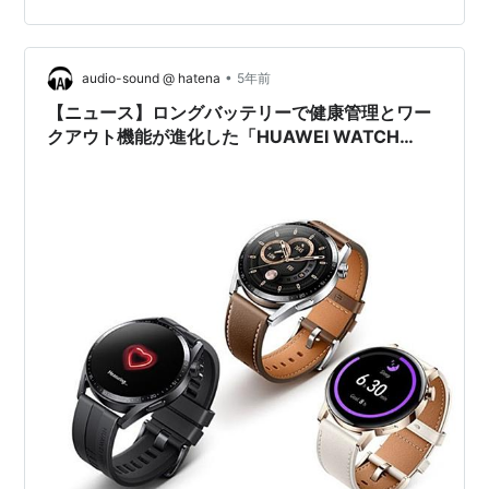
バッテリー残量を気にせず1日中快適に使用できます。バ
ッグやポケットに入れておけば、万が一のバッテリー切
れも即対応可能！ 【超急速充電！USB C内蔵！】RORRY
•
audio-sound @ hatena
5年前
ア…
【ニュース】ロングバッテリーで健康管理とワー
クアウト機能が進化した「HUAWEI WATCH
GT3」登場