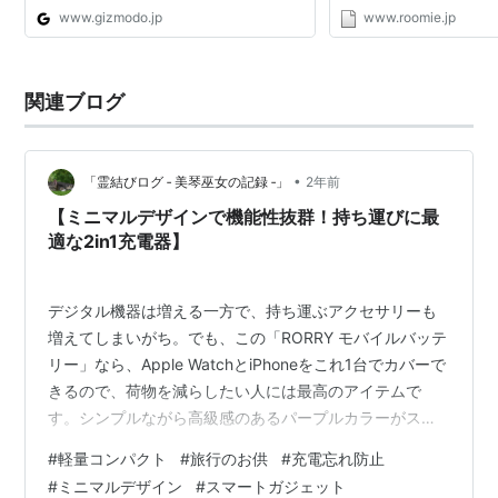
www.gizmodo.jp
www.roomie.jp
関連ブログ
•
「霊結びログ ‐ 美琴巫女の記録 ‐」
2年前
【ミニマルデザインで機能性抜群！持ち運びに最
適な2in1充電器】
デジタル機器は増える一方で、持ち運ぶアクセサリーも
増えてしまいがち。でも、この「RORRY モバイルバッテ
リー」なら、Apple WatchとiPhoneをこれ1台でカバーで
きるので、荷物を減らしたい人には最高のアイテムで
す。シンプルながら高級感のあるパープルカラーがスタ
イリッシュで、どんな場面でも違和感なく使えます。 特
#
軽量コンパクト
#
旅行のお供
#
充電忘れ防止
に、ビジネスシーンでApple Watchを活用している方に
#
ミニマルデザイン
#
スマートガジェット
おすすめ。会議中や移動中でも手軽に充電できるので、