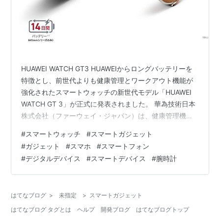
HUAWEI WATCH GT3 HUAWEIからロングバッテリーを
特徴とし、前世代よりも健康管理とワークアウト機能が
強化されたスマートウォッチの新世代モデル「HUAWEI
WATCH GT 3」が正式に発表されました。 華為技術日本
株式会社（ファーウェイ・ジャパン）は、健康管理機能
とワークアウト機能が進化した『HUAWEI WATCH GT
#
スマートウォッチ
#
スマートガジェット
3」を12月3日（金）より順次発売します。2019 年に発
#
ガジェット
#
スマホ
#
スマートフォン
売が開始され、好評を博した「HUAWEI WATCH GT 2」
#
デジタルデバイス
#
スマートデバイス
#
腕時計
の後継機となり、ビジネスシーンではもちろん、日常の
サポートから様々なスポーツシーンでの利用まで幅広く
活躍できる最新モデルです。 市場…
はてなブログ
>
未指定
>
スマートガジェット
はてなブログ タグとは
ヘルプ
開発ブログ
はてなブログトップ