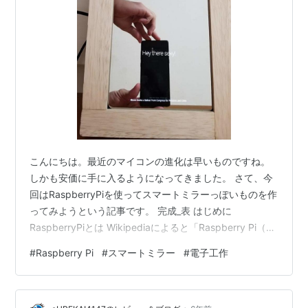
こんにちは。最近のマイコンの進化は早いものですね。
しかも安価に手に入るようになってきました。 さて、今
回はRaspberryPiを使ってスマートミラーっぽいものを作
ってみようという記事です。 完成_表 はじめに
RaspberryPiとは Wikipediaによると「Raspberry Pi（ラ
ズベリー パイ）は、ARMプロセッサを搭載したシングル
#
Raspberry Pi
#
スマートミラー
#
電子工作
ボードコンピュータ。」とのこと。 一言で言うと、小さ
なコンピュータですね。 スマートミラーとは 正しい名称
か分かりませんが、最近は多くの企業様が開発を進めて