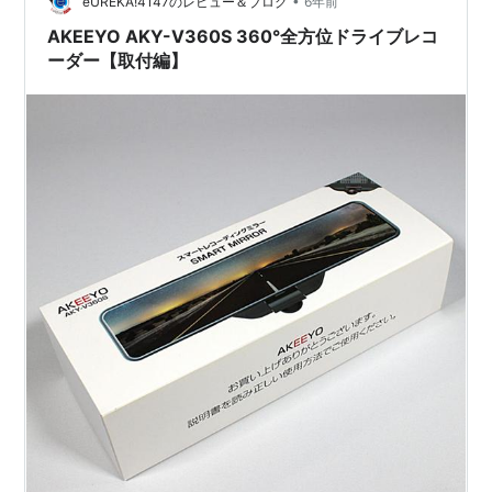
•
いるとのニュースもちらほら出てきました。 名前から想
eUREKA!4147のレビュー＆ブログ
6年前
像できる通り、スマートフォンの鏡版ですね。…
AKEEYO AKY-V360S 360°全方位ドライブレコ
ーダー【取付編】