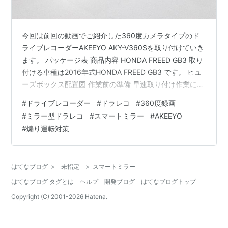
今回は前回の動画でご紹介した360度カメラタイプのド
ライブレコーダーAKEEYO AKY-V360Sを取り付けていき
ます。 パッケージ表 商品内容 HONDA FREED GB3 取り
付ける車種は2016年式HONDA FREED GB3 です。 ヒュ
ーズボックス配置図 作業前の準備 早速取り付け作業に入
りたいところですが、その前に少し準備をしておきま
#
ドライブレコーダー
#
ドラレコ
#
360度録画
す。今回は駐車中録画ができるオプションの常時電源ケ
#
ミラー型ドラレコ
#
スマートミラー
#
AKEEYO
ーブルを取り付けますが、FREED GB3では常時電源ケー
#
煽り運転対策
ブルのヒューズの交換が必要となります。そのため、ヒ
ューズの交換作業とAKY-V360S本体に反射防止シートを
貼る作業を予めやっておくと取付…
はてなブログ
>
未指定
>
スマートミラー
はてなブログ タグとは
ヘルプ
開発ブログ
はてなブログトップ
Copyright (C) 2001-
2026
Hatena.