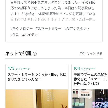
目を打って体調不良の為、ダウンしてました... その副反
応で体調不良になってしまった為、本日は２記事投稿し
ます！ 引き続き、体調管理万全でブログを更新していき
ますのでよろしくお願いします！ さて、皆さんは一度は
憧れたことはないでしょうか？ 家中の家電や、照明、エ
#
テクノロジー
#
スマートミラー
#
AIアシスタント
アコンまで全ての操作を鏡をディスプレイにしてタッチ
#
生活
#
ハイテク
パネルみたいにできたらいいな〜と。 僕は実際ありま
す！！それこそ、洋画のSF作品だとたまにそういったシ
ーンがありますよね！ でも、憧れるだけで、実際はまだ
ネットで話題
もっと見る
まだ先なんだろうなとも思ってしまいます。 そんな時、
僕はついに見つけてしまいまし…
473
104
ブックマーク
ブックマーク
スマートミラーをつくった - Blog.おに
中国でブームの気配を
ぎりたまごうぃんなー
静化した「スマートミ
た理由は？ (1/2)