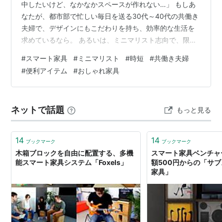
中したいけど、なかなかスペースが作れない…」 もしあ
なたが、都市部で忙しい毎日を送る30代～40代の共働き
夫婦で、デザインにもこだわりを持ち、効率的な生活を
求めているなら。 あるいは、ミニマリスト志向で、限ら
れた空間を最大限に活用したいと考えているなら。 フレ
#
スマート家具
#
ミニマリスト
#
時短
#
共働き夫婦
キシブルなスマートホーム家具 は、まさにあなたのため
#
便利アイテム
#
おしゃれ家具
の救世主となるかもしれません！ 今回は、「時間」と
「空間」を賢くデザインし、あなたのライフスタイルを
最適化する、注目のフレキシブルスマートホーム家具 を
ネットで話題
もっと見る
厳選して10個ご紹介します。 「え、こんな便利なもの
が？」と驚くようなアイテムたちが、…
14
14
ブックマーク
ブックマーク
木箱ブロックを自由に配置する、多機
スマート家具ベンチャ
能スマート家具システム「Foxels」
額500円からの「サ
家具」