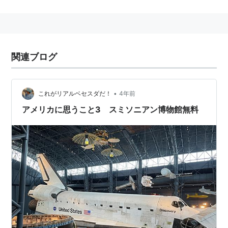
イギリスの化学者ジェームズ・スミスソンの遺言により
設立された。その遺言とは(甥が子孫を残さずに亡くな
ったら)「人類の知識の増進と普及のためスミソニアン
協会(またはスミソニアン機構と訳される)をワシントン
関連ブログ
市に設置するように，アメリカ合衆国に遺産を寄付す
る」というものであった。
スミスソンは1829年に死去。甥は1835年に死去。1836
•
これがリアルベセスダだ！
4年前
年に寄贈を受けたアメリカ合衆国は，議論のうえ，
アメリカに思うこと3 スミソニアン博物館無料
1846年，博物館を主とするスミソニアン協会を設立し
た。
直接所有する博物館
▼ワシントンＤＣ内
スミソニアン協会本部(キャッスル)
芸術産業館
全米アメリカ歴史博物館