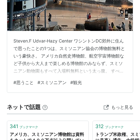
全米自然史博物館
全米航空宇宙博物館
全米アフリカ美術博物館
全米逓信博物館
Steven.F Udvar-Hazy Center ワシントンDC郊外に住ん
全米ポートレイト美術館
で思ったことの1つは、スミソニアン協会の博物館無料と
全米アメリカンインディアン博物館
いう豪快さ。 アメリカ自然史博物館、航空宇宙博物館な
アーサー・Ｍ・サックラー美術館
ど子供から大人まで楽しめる博物館のみならず、スミソ
ニアン動物園もすべて入場料無料という太っ腹。 すべて
フリーア美術館
寄付でまかなわれているとのこと。寄付の文化のあるア
スミソニアンアメリカ美術博物館
#
思うこと
#
スミソニアン
#
観光
メリカだからこそできることなのだろう。 最近日本でも
スミソニアンアメリカ美術博物館レンウィックギャ
クラウドファンディングがはやってきたが、アメリカの
ラリー
寄付はスケールが違うと感じま。
ネットで話題
ハーシュホーン博物館と彫刻の庭
もっと見る
アナコスティア博物館
全米動物園
341
312
ブックマーク
ブックマーク
アメリカ、スミソニアン博物館は資料
トランプ米政権、スミ
▼ニューヨーク市