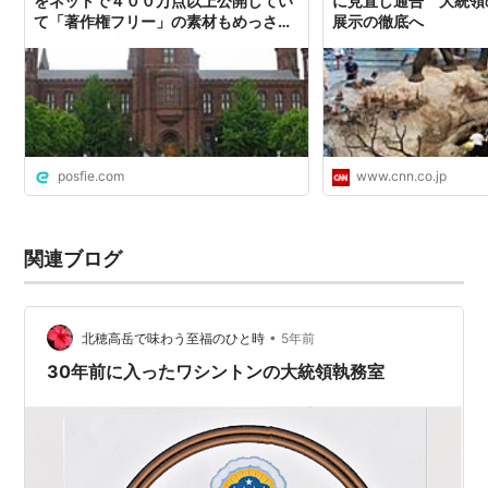
をネットで４００万点以上公開してい
に見直し通告 大統領
て「著作権フリー」の素材もめっさあ
展示の徹底へ
クーパー・ヒューイット全米デザイン博物館
る→「有益情報」
関連項目
リスト::美術館
posfie.com
www.cnn.co.jp
関連ブログ
•
北穂高岳で味わう至福のひと時
5年前
30年前に入ったワシントンの大統領執務室