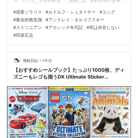
た、ということがわかる。…実際には、われわれの世界
の向こう側には、何やら人間が受け入れられないもの、
#
惑星ソラリス
#
ルドルフ・シュタイナー
#
ユング
人間がそれから身を守らなければならないようなものが
#
集合的無意識
#
アンドレイ・タルコフスキー
ある。…宇宙の向こう側から真実が…突きつけられたと
#
スミソニアン
#
アカシック年代記
#
死は存在しない
き、われわれはそれをどうしても受け入れられないん
#
田坂広志
だ。 ・…彼女は実際のところ、きみの脳の一部を映し出
す鏡なんだよ。彼女が素晴らしいとしたら、それはきみ
の思い出が素晴らしいからだ。 ・人間は他の文明と出…
•
頬杖日記
6年前
【おすすめシールブック】たっぷり1000枚、ディ
ズニーもレゴも揃うDK Ultimate Sticker
Collectionシリーズ