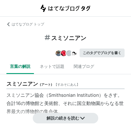
はてなブログ トップ
スミソニアン
このタグでブログを書く
言葉の解説
ネットで話題
関連ブログ
スミソニアン
(
アート
)
【
すみそにあん
】
スミソニアン協会（Smithsonian Institution）をさす。
合計16の博物館と美術館、それに国立動物園からなる世
界最大の博物館の集合体。
解説の続きを読む
経緯