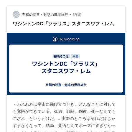
室です。 （日本時間１９９０年６月２２日撮影） 新聞社
の政治部で自民党安倍派を担当していた１９９０年６
月、アメリカに行きました。派閥のボス、安倍晋太郎
•
至福の読書・魅惑の世界旅行
5年前
（写真左上）という自民党の元…
ワシントンDC「ソラリス」スタニスワフ・レム
・われわれは宇宙に飛び立つとき、どんなことに対して
も覚悟ができている。孤独、戦闘、殉教、死ーなんでも
ござれ、というわけだ。…実際のところはそれだけじゃ
すまなくなって、結局、覚悟なんてポーズにすぎなかっ