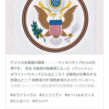
アメリカ合衆国の国章・・・・ウィキペディアからの引
用です。 目次 大統領の執務室に入った（ワシントン）
ホワイトハウスってどんなところ？ 大統領が仕事をする
部屋はどこ？ 国務省の中 国防総省の入り口 リンカーン
記念館 スミソニアン国立航空宇宙博物館 ゼロ戦の実物が
展示されていた 「アポロ１１号」の月面着陸 硫黄島記念
#
ホワイトハウス
#
スミソニアン
#
オーバルオフィス
碑（米海兵隊戦争記念碑） 大統領の執務室に入った（ワ
#
リンカーン
#
デンバー
シントン） ここがオーバルオフィスという米大統領執務