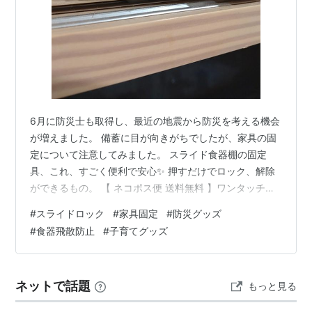
6月に防災士も取得し、最近の地震から防災を考える機会
が増えました。 備蓄に目が向きがちでしたが、家具の固
定について注意してみました。 スライド食器棚の固定
具、これ、すごく便利で安心✨ 押すだけでロック、解除
ができるもの。 【 ネコポス便 送料無料 】ワンタッチシ
マリ 窓 防犯 補助錠 小 大【 網戸ロック サッシ ロック サ
#
スライドロック
#
家具固定
#
防災グッズ
ッシロック 網戸ストッパー サッシストッパー 網戸 スト
#
食器飛散防止
#
子育てグッズ
ッパー 防犯グッズ 簡易鍵 鍵 簡易錠 補助錠 簡単 ベラン
ダ チャイルドロック 赤ちゃん 猫 窓 子供 】価格：798円
～（税込、送料無料) (2024/8/24時点) 子供達も無理なく
ネットで話題
もっと見る
使えて安心。 我が家は家具が壁…