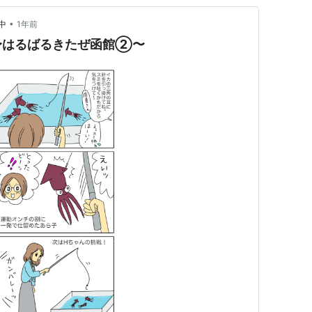
•
中
1年前
〜はるばるきたぜ函館②〜