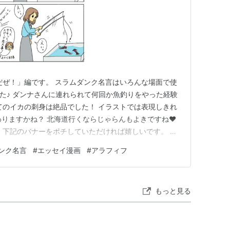
だぜ！」編です。 スラムダンク名言はいろんな場面で使
った♪ ダンナさんに連れられて何回か魚釣りをやった経験
てのイカの刺身は絶品でした！ イラストでは表現しきれ
わりますかね？ 北海道行くならじゃらんもよきですね❤️
 下記のバナーをポチしていただければ嬉しいです。 ラ
5年開設ブログ ランキング参加中はてなブログ同盟！初心
ンク名言
#
エッセイ漫画
#
アラフィフ
10・20・30・40・50・60代 ランキング参加中漫
もっと見る