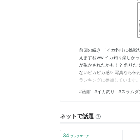
前回の続き 「イカ釣りに挑戦
えますねww イカ釣り楽しか
が生かされたかも！？ 釣りた
ないピカピカ感✨ 写真なら伝
ランキングに参加しています。
ンキング参加中【公式】202
#
函館
#
イカ釣り
#
スラムダ
者歓迎・なんでもOK！日記・雑記
画ブログ
ネットで話題
34
ブックマーク