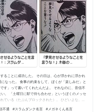
することに成功した。 その日は、心が浮かれに浮かれ
通になった。 食事の約束をして、ぼくが「楽しみだ」と
です」って書いてくれたんだよ。 それなのに、音信不
ない。 「土曜日に駅で待ち合わせ」というぼくのメッセ
れている（たぶんブロックされた）。 ひどいよな。ひ
いのかよ。 一度した約束を、勝手になかったことにする
信不通
#
スラムダンク名言
#
メガネくん名言
くゴールドシップぐらいウッキウキしてたのに、裏切ら