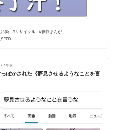
境汚染
#
リサイクル
#
創作まんが
SEED
•
4年前
すっぽかされた《夢見させるようなことを言