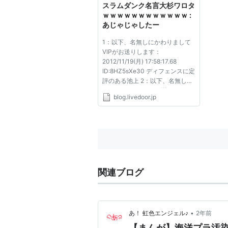
スラムダンク名言大杉ワロタ
ｗｗｗｗｗｗｗｗｗｗｗｗ :
あじゃじゃしたー
1：以下、名無しにかわりまして
VIPがお送りします：
2012/11/19(月) 17:58:17.68
ID:8HZ5sXe30 ディフェンスに定
評のある池上 2：以下、名無しに
かわりましてVIPがお送りしま
blog.livedoor.jp
す：2012/11/19(月) 17:59:22.42
ID:8HZ5sXe30 まるで成長してい
ない 以下、名無しにかわりまし
てVIPがお送りします：
2012/11/19(月) 18:00:04.11...
関連ブログ
•
あ！ 虹色エンジェル♪
2年前
【まんが】海洋プラ汚