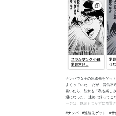
ナンパで女子の連絡先をゲット
まくっていた。 だが、音信不
書いたら、彼女も「私も楽しみ
通になった。 連絡は帰ってこ
ージは、既読もつかずに放置さ
どすぎるよ。 約束すら守れな
#
ナンパ
#
連絡先ゲット
#
音
のかよ。 ぼくは、種付けに行