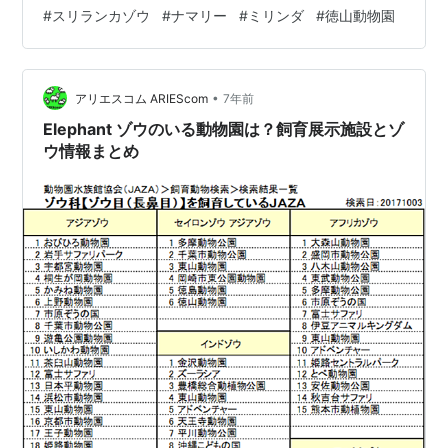
寄り駅：徳山駅みゆき口（徳山駅北側）のバスターミナ
#
スリランカゾウ
#
ナマリー
#
ミリンダ
#
徳山動物園
ルから 動物園文化会館入口で下車後すぐ（大人210
円）、歩いても20分 どんな動物園？（個人的感想）
2019年の建設当時国内最大級という、スリランカゾウ舎
•
があります。深さ1ｍの砂を敷き詰め、2階建てになって
アリエスコム ARIEScom
7年前
いて2階の一部から屋内の様子を見る…
Elephant ゾウのいる動物園は？飼育展示施設とゾ
ウ情報まとめ