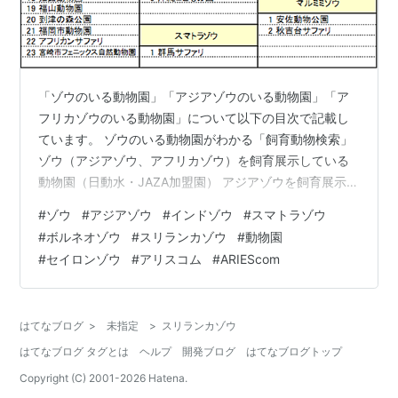
「ゾウのいる動物園」「アジアゾウのいる動物園」「ア
フリカゾウのいる動物園」について以下の目次で記載し
ています。 ゾウのいる動物園がわかる「飼育動物検索」
ゾウ（アジアゾウ、アフリカゾウ）を飼育展示している
動物園（日動水・JAZA加盟園） アジアゾウを飼育展示し
ている動物園（日動水・JAZA加盟園）は計33施設 セイ
#
ゾウ
#
アジアゾウ
#
インドゾウ
#
スマトラゾウ
ロンゾウ / スリランカゾウのいる動物園（日動水・JAZA
#
ボルネオゾウ
#
スリランカゾウ
#
動物園
加盟園）は6施設 インドゾウのいる動物園（日動水・
#
セイロンゾウ
#
アリスコム
#
ARIEScom
JAZA加盟園）は8施設 スマトラゾウのいる動物園（日動
水・JAZA加盟園）は1施設 ボルネオゾウのいる動物園
（日動水・JAZA加盟園）は1施設 アフリカゾウのいる動
はてなブログ
>
未指定
>
スリランカゾウ
物園（日動…
はてなブログ タグとは
ヘルプ
開発ブログ
はてなブログトップ
Copyright (C) 2001-
2026
Hatena.