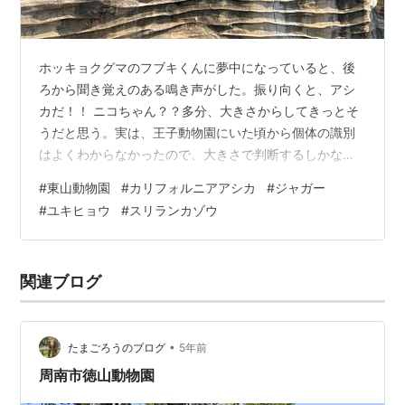
ホッキョクグマのフブキくんに夢中になっていると、後
ろから聞き覚えのある鳴き声がした。振り向くと、アシ
カだ！！ ニコちゃん？？多分、大きさからしてきっとそ
うだと思う。実は、王子動物園にいた頃から個体の識別
はよくわからなかったので、大きさで判断するしかなか
った（笑）。飼育員さんが餌やりの時に、「ニコ！ニ
#
東山動物園
#
カリフォルニアアシカ
#
ジャガー
コ！」と注意されていたのは覚えている。 ニコちゃん
#
ユキヒョウ
#
スリランカゾウ
は、産まれた時は生死を彷徨っていた時期があったりし
たそうだけど、今は他の園に移動できるくらい元気にな
っている。ここでの生活も少しは慣れたかな。 ところで
関連ブログ
東山動物園は、フェリックスというオスが一家の大黒柱
のようだ。アシカは一夫多妻制。ニコちゃんと歳が近…
•
たまごろうのブログ
5年前
周南市徳山動物園