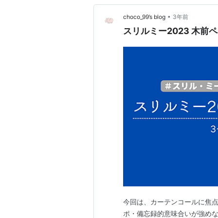
•
choco_99’s blog
3年前
スリルミー2023 木
今回は、カーテンコールに焦点
ポ・備忘録的意味合いが強め