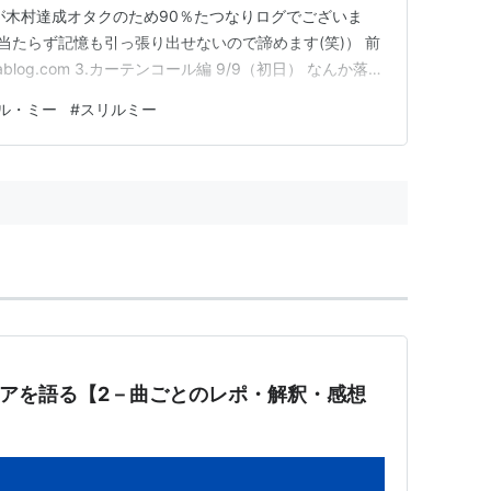
者が木村達成オタクのため90％たつなりログでございま
ポが見当たらず記憶も引っ張り出せないので諦めます(笑)） 前
enablog.com 3.カーテンコール編 9/9（初日） なんか落と
なかった達成さん 10/3（東京楽）鳴り止まない 10/9 お笑
ル・ミー
#
スリルミー
1（大千穐楽）最高のラスト まとめ …
前ペアを語る【2－曲ごとのレポ・解釈・感想