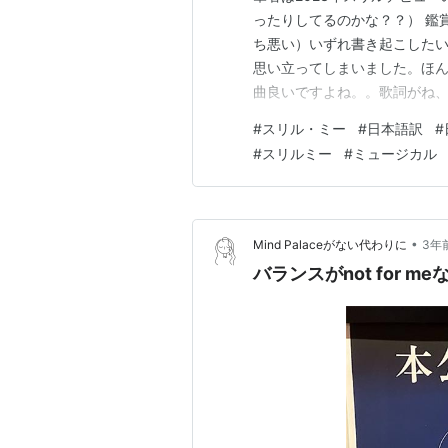
ったりしてるのかな？？） 鑑
ち悪い）いずれ書き起こした
思い立ってしまいました。ほん
曲良いですよね。。歌詞がね、
かれる部分も、すっ飛ばして一
#
スリル・ミー
#
日本語訳
#
（書いているところもあります）
#
スリルミー
#
ミュージカル
も有。曲によってバラバラです
•
Mind Palaceがない代わりに
3年
バランスがnot for m