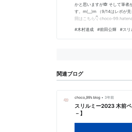
かと思いますが🙈 そして筆
す。m(__)m （9/14はレ
回はこちら👇 choco-99.hat
しちゃった 9/30 ”私”が抜け
#
木村達成
#
前田公輝
#
スリ
いコンビのようなふたり 10/2
関連ブログ
•
choco_99’s blog
3年前
スリルミー2023 木
－】