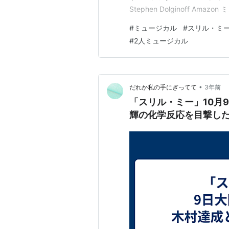
Stephen Dolginoff 
ターウエスト演出：栗山民也翻
#
ミュージカル
#
スリル・ミ
ら7回目…
#
2人ミュージカル
•
だれか私の手にぎってて
3年前
「スリル・ミー」10月
輝の化学反応を目撃し