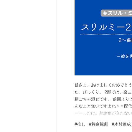
皆さま、あけましておめでと
た。びっくり。 2部では、楽
釈ごちゃ混ぜです。 前回より
んなこと無いですよね＾＾配
ーーしだけ。勿論角が立たないように(^
2. 曲ごとのレポ・解釈・感想 
#
推し
#
舞台観劇
#
木村達成
実 僕は分かってる やさしい炎