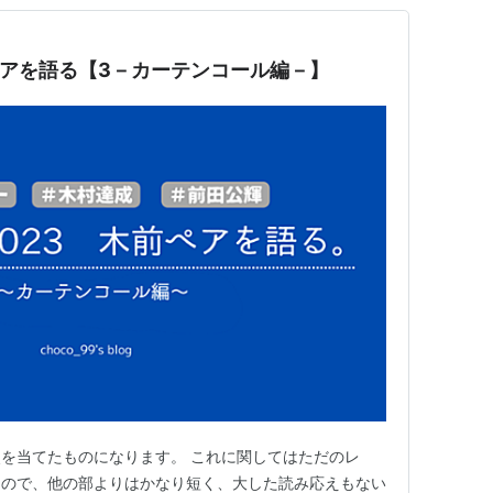
前ペアを語る【3－カーテンコール編－】
を当てたものになります。 これに関してはただのレ
なので、他の部よりはかなり短く、大した読み応えもない