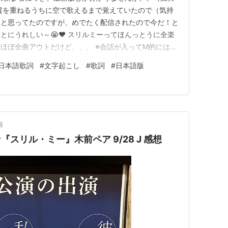
賞を重ねるうちに空で歌えるまで覚えていたので（気持
いと思ってたのですが、めでたく配信されたので今だ！と
とにうれしい～😭❤ スリルミーってほんっとうに全楽
ほぼ全曲アウトだけど、、、 ※会話が入ってM的には分
緒にしています。会話は脳内再生にてお願いします😚
日本語歌詞
#
文字起こし
#
歌詞
#
日本語版
 ※彼…🎩 私…👓で表記。曲により絵文字なし色分け
みません。 隠された真…
前
eな『スリル・ミー』木前ペア 9/28 J 感想