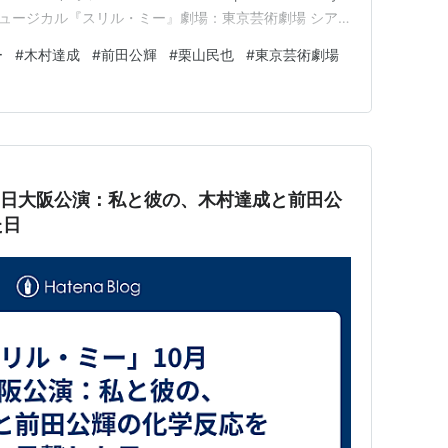
Amazon ミュージカル『スリル・ミー』劇場：東京芸術劇場 シア
訳・訳詞：松田直行 日本での上演は、2011年の初演か
ー
#
木村達成
#
前田公輝
#
栗山民也
#
東京芸術劇場
9日大阪公演：私と彼の、木村達成と前田公
た日