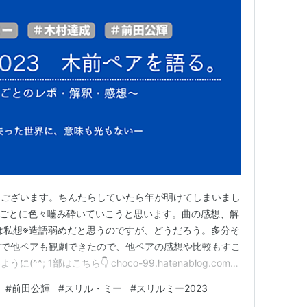
うございます。ちんたらしていたら年が明けてしまいまし
曲ごとに色々嚙み砕いていこうと思います。曲の感想、解
は私想※造語弱めだと思うのですが、どうだろう。多分そ
信で他ペアも観劇できたので、他ペアの感想や比較もすこ
^; 1部はこちら👇 choco-99.hatenablog.com
2. 曲ごとのレポ・解釈・感想 プレリュード 隠された真
#
前田公輝
#
スリル・ミー
#
スリルミー2023
 契約書 スリル・ミー 計画 戻れない道 スポーツカー