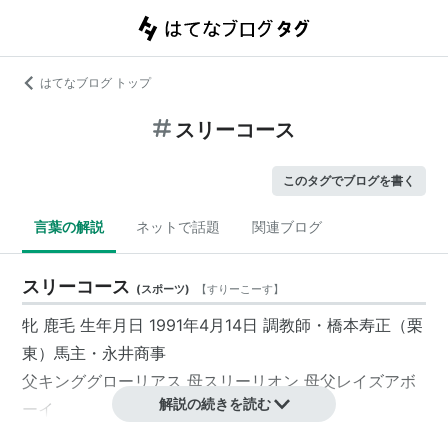
はてなブログ トップ
スリーコース
このタグでブログを書く
言葉の解説
ネットで話題
関連ブログ
スリーコース
(
スポーツ
)
【
すりーこーす
】
牝 鹿毛 生年月日 1991年4月14日 調教師・橋本寿正（栗
東）馬主・永井商事
父キンググローリアス 母スリーリオン 母父レイズアボ
解説の続きを読む
ーイ
1995年根岸S3着など、ダート短距離で活躍した。テン