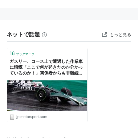
の早さなら今でも日本一の呼び声が高い。
引退レースだったはずのすばるSでゲートで転倒し重傷
を負って予後不良となった。
リスト::競走馬
ネットで話題
もっと見る
16
ブックマーク
ガスリー、コース上で遭遇した作業車
に憤慨「ここで何が起きたのか分かっ
ているのか！」関係者からも非難続々
｜F1日本GP
jp.motorsport.com