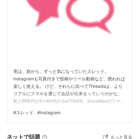
したが、オリジナル展開の続編『冒険王ビィト エクセ
リオン』ではOP、EDともに1カットも登場しない。
実は、前から、ずっと気になっていたスレッド。
Instagramも写真付きで投稿やリール動画など、慣れれば
楽しく使える。 けど、それらに比べてThreadsは、より
リアルにスマホを通じて会話が出来るっていうのかな。
私と同世代の5〜60代の SixTONES、SnowManのファン
の人たちが、意外にもたくさんいて、何だか。 こちらの
#
スレッド
#
Instagram
ほうが元気と勇気を貰えるようで、皆さんのつぶやきを
拝見しているだけでとても楽しい。(^0^)/ 試しにアプリ
だけ、ダウンロードしよう! って決め、ダウンロードした
ネットで話題
もっと見る
らば、登録までは早かったー! 笑。 Instagramと同じアカ