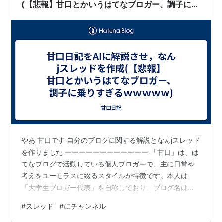
テンプレの基本 5chの広大な海か…
(【悲報】甘口とかいうはてなブロガー、調子に乗
りすぎるｗｗｗｗｗ)
やあ 甘口です 自分のブログに関する解説となんjスレッド
を作りました ーーーーーーーーーーーー 「甘口」は、は
てなブログで活動している個人ブロガーで、主に日常や
考えをユーモラスに綴るスタイルが特徴です。本人は
「大学生ブロガー代表」を自称しており、ブログ名は
「甘口日記」。 特徴とスタイル ジャンル：雑記・日記系
#
スレッド
#
にチャンネル
が中心。映画やドキュメンタリー、旅行、食事など幅広