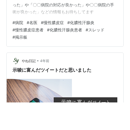
った」や「〇〇病院の対応が良かった」や〇〇病院の手
術が良かった」などの情報もお待ちしてます
#
病院
#
名医
#
慢性膿皮症
#
化膿性汗腺炎
#
慢性膿皮症患者
#
化膿性汗腺炎患者
#
スレッド
#
掲示板
•
やね日記
4年前
示唆に富んだツイートだと思いました