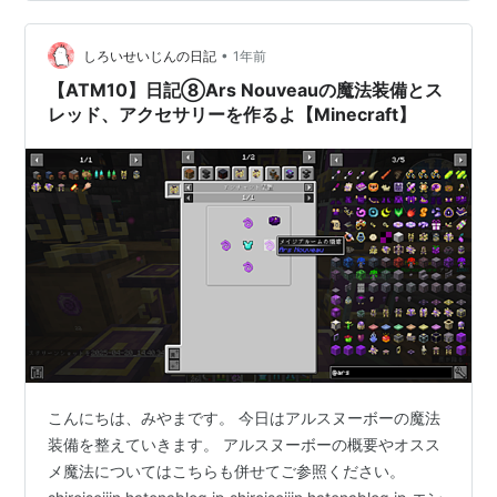
いテーマを扱う。 文体：「ワイ」など関西弁風の一人称
を使うなど、軽妙で親しみやすい語り口。 テーマ性：ブ
•
ログを通じて「人格が吸い取られる」など、自己言及的
しろいせいじんの日記
1年前
でメタなネタも多い。 対象読者：同世代の学生や、ゆる
【ATM10】日記⑧Ars Nouveauの魔法装備とス
い読み物を好む層。 ブログの特徴的…
レッド、アクセサリーを作るよ【Minecraft】
こんにちは、みやまです。 今日はアルスヌーボーの魔法
装備を整えていきます。 アルスヌーボーの概要やオスス
メ魔法についてはこちらも併せてご参照ください。