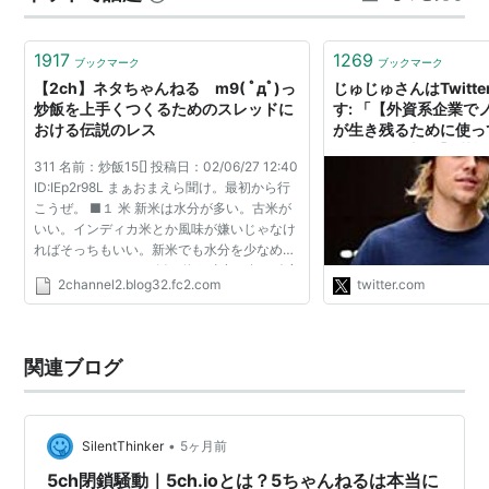
ウントがある方は、自動的に遷移するので、…
1917
1269
ブックマーク
ブックマーク
【2ch】ネタちゃんねる m9( ﾟдﾟ)っ
じゅじゅさんはTwitt
炒飯を上手くつくるためのスレッドに
す: 「【外資系企業で
おける伝説のレス
が生き残るために使っ
ツール（最新）】 英
311 名前：炒飯15[] 投稿日：02/06/27 12:40
ている方向けに、 外
ID:IEp2r98L まぁおまえら聞け。最初から行
めに使いまくっている
こうぜ。 ■１ 米 新米は水分が多い。古米が
めツールを下記スレッ
いい。インディカ米とか風味が嫌いじゃなけ
す。」 / Twitter
ればそっちもいい。新米でも水分を少なめに
な。 べちゃっとした飯を使う時点で負け確定
2channel2.blog32.fc2.com
twitter.com
だ。 火力と腕力に自信があれば冷や飯を使
え。中華鍋を１...
関連ブログ
•
SilentThinker
5ヶ月前
5ch閉鎖騒動｜5ch.ioとは？5ちゃんねるは本当に