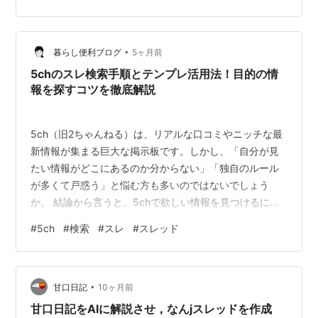
は、日本でとても有名な掲示板サイト「5ちゃんねる」で
何が起きたのかを、子供でもわかるように説明します。
▼目次（クリックで移動） 子供でもわかる 5ちゃんねる
•
って何？ なぜ「閉鎖した」と言われたの？ 実は完全に閉
暮らし便利ブログ
5ヶ月前
鎖されたわけではない インターネットのサイトは突…
5chのスレ検索手順とテンプレ活用法！目的の情
報を探すコツを徹底解説
5ch（旧2ちゃんねる）は、リアルな口コミやニッチな最
新情報が集まる巨大な掲示板です。しかし、「自分が見
たい情報がどこにあるのか分からない」「独自のルール
が多くて戸惑う」と悩む方も多いのではないでしょう
か。 結論から言うと、5chで欲しい情報を見つけるに
は、専用の検索サイトやアプリを使って目的の「スレ」
#
5ch
#
検索
#
スレ
#
スレッド
を検索し、冒頭に貼られている「テンプレ」を読むのが
最も効率的な手順です。 この記事では、初心者の方でも
迷わない「5chのスレ検索手順」と、スレのルールや基本
•
情報が詰まった「テンプレ」の活用方法を、分かりやす
甘口日記
10ヶ月前
く徹底解説します。 5ch（旧2ちゃんねる）のスレ検索と
甘口日記をAIに解説させ，なんjスレッドを作成