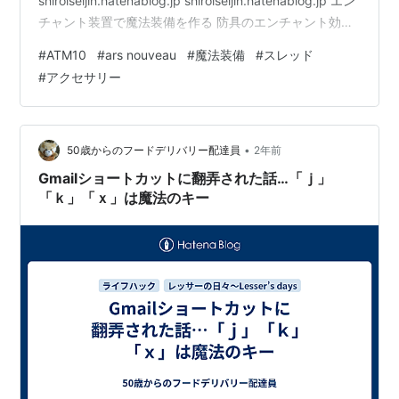
shiroiseijin.hatenablog.jp shiroiseijin.hatenablog.jp エン
チャント装置で魔法装備を作る 防具のエンチャント効果
は引き継がれる 魔法装備のティアを上げる スレッドを作
#
ATM10
#
ars nouveau
#
魔法装備
#
スレッド
成する 空のスレッドを作成する スレッドの効果 オスス
#
アクセサリー
メスレッド 変化のテーブルでスレッドを装備に取り付け
る アクセサリーを作る マナ再生のネックレスとマナ増加
のネックレス 素晴らしい軽減の指輪 その他 エンチャン
ト装置で魔法装備…
•
50歳からのフードデリバリー配達員
2年前
Gmailショートカットに翻弄された話…「ｊ」
「ｋ」「ｘ」は魔法のキー