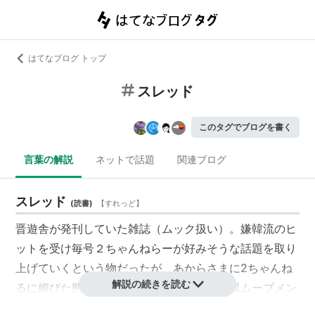
はてなブログ トップ
スレッド
このタグでブログを書く
言葉の解説
ネットで話題
関連ブログ
スレッド
(
読書
)
【
すれっど
】
晋遊舎が発刊していた雑誌（ムック扱い）。嫌韓流のヒ
ットを受け毎号２ちゃんねらーが好みそうな話題を取り
上げていくという物だったが、あからさまに2ちゃんね
解説の続きを読む
るに媚びた態度が嫌われたのか、ネット右翼ムーブメン
トの沈静化を受けたのか販売冊数は低迷しわずか3号で