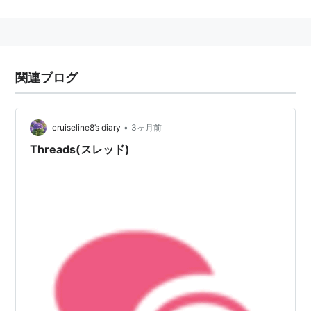
あえなく休刊。
平成のカストリ雑誌との異名を持つ。
m9という後継雑誌が出たがそちらも3号雑誌に終わる。
関連ブログ
スレッド
(
マンガ
)
【
すれっど
】
『冒険王ビィト』の登場人物の一人。ヤムチャ的存在
•
cruiseline8’s diary
3ヶ月前
。
Threads(スレッド)
ベルトーゼと戦い、圧倒したに見えたが油断していた所
に隙をつかれベルトーゼの攻撃を受けて死亡。
・・・したように見えたが、右腕左足に怪我を負い生
還。
そしてそのままフェードアウト。救われない。
アニメ版の展開
第49話『スレッド！ 孤高なるバスター！』で再登場