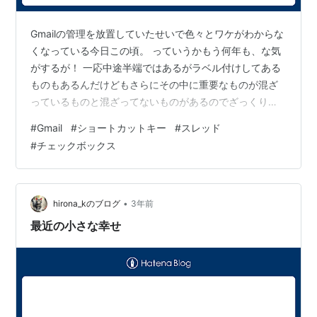
Gmailの管理を放置していたせいで色々とワケがわからな
くなっている今日この頃。 っていうかもう何年も、な気
がするが！ 一応中途半端ではあるがラベル付けしてある
ものもあるんだけどもさらにその中に重要なものが混ざ
っているものと混ざってないものがあるのでざっくり確
認してからさらに仕分けをしたりとかあなたにラベル付
#
Gmail
#
ショートカットキー
#
スレッド
けをしたりとか古池や配信停止など色々とやらないこと
#
チェックボックス
があるもののジーメールの操作方法がよく分かっていな
いということもあり手をつけては頓挫ということを繰り
返していた。 で今回とある重要なメールが来てるかもし
れないし見てないかもしれないという中途半端な状態に
•
hirona_kのブログ
3年前
なってしまったのだけどもそのメールを探…
最近の小さな幸せ