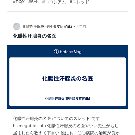
#
DQX
#
5ch
#
コロシアム
#
スレッド
2023/02/10 2023/02/27 コロシアムGP319 最終局面
(5ch.net) 2023/01/29 2023/02/09 増本大輔GP…
•
化膿性汗腺炎(慢性膿皮症)Wiki
4年前
化膿性汗腺炎の名医
化膿性汗腺炎の名医 についてのスレッド です
hs.megabbs.info 化膿性汗腺炎の名医やいい先生がもし
居ましたら教えて下さい 他にも「〇〇病院の治療が良か