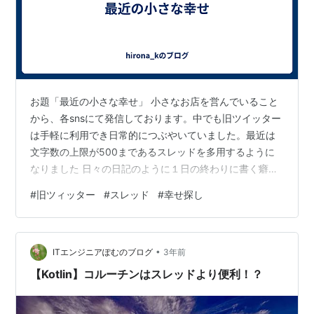
お題「最近の小さな幸せ」 小さなお店を営んでいること
から、各snsにて発信しております。中でも旧ツイッター
は手軽に利用でき日常的につぶやいていました。最近は
文字数の上限が500まであるスレッドを多用するように
なりました 日々の日記のように１日の終わりに書く癖に
なってきまして、500文字は軽く書けるようになりまし
#
旧ツィッター
#
スレッド
#
幸せ探し
た。なんなら旧ツィッターではもの足らなくなったとこ
ろです そうして毎日書いていると、氣がついたのです
が、どうやらその日にあった出来事の中から小さな幸せ
•
を抽出している様なんです。自分で書いていて変なので
ITエンジニアぽむのブログ
3年前
すけども。 他の人にとってはどうでも良いことをアタオ
【Kotlin】コルーチンはスレッドより便利！？
カ話を交えつつ日々更新するのが少しの…