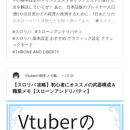
法を解説していくぜ！ あと、日本語版のプレイヤー人口
(数)や注目度がどの程度か推測するために、1日あたりの
日本語ツイート件数などを軽く調べてみた。 ◆オススメ
の基本設定紹介 ◆メインクエストの進行＆レベリングガ
#
スロリバ
#
スローンアンドリバティ
イド 【MQ攻略時の補足メモまとめ】 【PTの募集リンク
#
スロリバ 基本設定 おすすめ グラフィック設定 クラシ
をチャットに共有＆招待～脱退方法】 ◆日本版のプレイ
ックモード
ヤー人口(数)は？ ◆正式サービス1日目の感想 ▼本文は
#
THRONE AND LIBERTY
「続きを読む」からどうぞ～！
•
「Vtuberの雑学メモ帳」
2年前
【スロリバ 攻略】初心者にオススメの武器構成＆
職業メモ【スローンアンドリバティ】