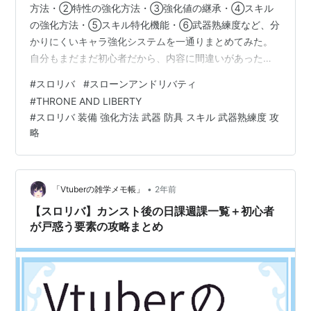
方法・②特性の強化方法・③強化値の継承・④スキル
の強化方法・⑤スキル特化機能・⑥武器熟練度など、分
かりにくいキャラ強化システムを一通りまとめてみた。
自分もまだまだ初心者だから、内容に間違いがあったら
ごめんね！ ◆装備の入手方法 【緑装備の入手方法】
#
スロリバ
#
スローンアンドリバティ
【青装備の入手方法】 【紫装備の入手方法】 ◆装備の強
#
THRONE AND LIBERTY
化方法 【装備継承】強化値を新装備へ移す 【初心者向け
#
スロリバ 装備 強化方法 武器 防具 スキル 武器熟練度 攻
の強化ガイド】 【個人的なメモ】 ◆特性(装備オプショ
略
ン)の強化方法 【特性の抽出方法＆取引方法】 【強い特
性＆売れる特性】 【未実装の要素】 ◆スキルの強化方法
◆スキル特化システム ◆…
•
「Vtuberの雑学メモ帳」
2年前
【スロリバ】カンスト後の日課週課一覧＋初心者
が戸惑う要素の攻略まとめ