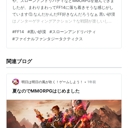
や、スローンアンドリバティなどMMORPGを遊んできま
したが、まわりまわってFF14に落ち着きそうな感じがし
ています🤔 なんだかんだFF好きなんだろうなぁ 黒い砂漠
はノンターゲティングアクション？な戦闘が楽しいし、
スローンアンドリバティも２つの武器のスキルを組み合
#
FF14
#
黒い砂漠
#
スローンアンドリバティ
わせて戦うなど、それぞれ面白いところがあるんです
#
ファイナルファンタジータクティクス
が、 遊んでいる内にFF14ってどんなだったっけと思うこ
とがちょいちょい出てきて、試しにフリートライアルに
手を出したら…といった具合😅 うん…ほんのちょっとだ
関連ブログ
けね、エオルゼアに帰りたくなったんだ...🌎XSX版
FF14、快適です🎮#Xbo…
•
明日は明日の風が吹く！ゲームしよう！
1年前
夏なのでMMORPGはじめました