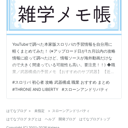
YouTubeで調べた本家版スロリバの予習情報を自分用に
軽くまとめてみた！ (※アップロード日が1カ月以内の攻略
情報に絞って調べたけど、情報ソースが海外動画だけな
ので大きく間違っている可能性も高い。要注意！！) ◆職
業／武器構成の予習メモ 【おすすめのサブ武器】 【近距
離(タンク)】 【遠距離】 【ヒーラー】 【見ておきたい海
#
スロリバ 初心者 攻略 武器構成 職業 おすすめ まとめ
外サイトと動画】 ◆その他の海外動画メモ 【特性／装備
#
THRONE AND LIBERTY
#
スローンアンドリバティ
オプション(Traits)】 【ルーン(Runes)】未実装 【商人
NPC(Merchants)】 【やらない方が良いこと】 【カンス
ト後にやること】 ◆序盤の装備強化方法 ◆各PTダンジ
はてなブログ
>
未指定
>
スローンアンドリバティ
ョンのボス攻略方法 ◆特殊ダン…
はてなブログ タグとは
ヘルプ
開発ブログ
はてなブログトップ
Copyright (C) 2001-
2026
Hatena.