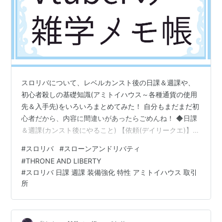
スロリバについて、レベルカンスト後の日課＆週課や、
初心者殺しの基礎知識(アミトイハウス～各種通貨の使用
先＆入手先)をいろいろまとめてみた！ 自分もまだまだ初
心者だから、内容に間違いがあったらごめんね！ ◆日課
＆週課(カンスト後にやること) 【依頼(デイリークエ)】日
課または週課 【週間ミッション】週課 【協力型ダンジョ
#
スロリバ
#
スローンアンドリバティ
ン】次元P(Ⅰ・Ⅱ)が必要 【深淵ダンジョン】深淵Pが必要
#
THRONE AND LIBERTY
【商人からアイテムを購入】日課 【時間限定イベント】
#
スロリバ 日課 週課 装備強化 特性 アミトイハウス 取引
◆特殊ダンジョン(ダイダルの塔) ◆倉庫と鞄の拡張方法
所
◆「オーナメントコイン」の使い方と入手方法 ◆「ギル
ドコイン」の使い方と入手方法 ◆「ギアプリント」など
の入手…