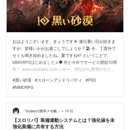
おはようございます、きょうです☀ 連日暑い日が続きま
すが、皆様いかがお過ごしでしょうか？🏖 今、丁度外で
セミも鳴き始めましたね、夏ですね🍉 ということで、
MMORPGはじめました⚔🛡 何と今年でサービス開始10周
年！ www.youtube.com いやー、我ながら唐突だなと思
ってますが。 あれかな、学生の頃の夏休みとか長期休み
#
黒い砂漠
#
スローンアンドリバティ
#
PS5
にRPGやってた記憶が残ってるんですかね？🎮 FFとかド
#
MMORPG
ラクエとかマザーとかね、あとファミコンのラディア戦
記とか面白かったですよね、知ってる方いるかな？
youtu.be ニンテンドースイッチオンラインとかで配信さ
れないかなぁ、500円とかで発売してくれてもいいけど
•
「Vtuberの雑学メモ帳」
1年前
🤔 …
【スロリバ】装備連動システムとは？強化値を未
強化装備に共有する方法