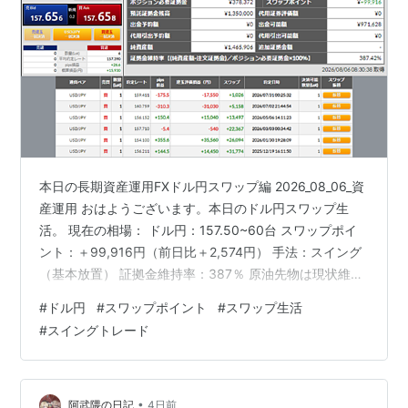
本日の長期資産運用FXドル円スワップ編 2026_08_06_資
産運用 おはようございます。本日のドル円スワップ生
活。 現在の相場： ドル円：157.50~60台 スワップポイ
ント：＋99,916円（前日比＋2,574円） 手法：スイング
（基本放置） 証拠金維持率：387％ 原油先物は現状維
持、金先物がやや上昇中、中東情勢不透明感継続中で
#
ドル円
#
スワップポイント
#
スワップ生活
す。 ドル円相場は今日も方向性が見出せない動き、157
#
スイングトレード
円台で行ったり来たりしています。 今日もスワップポイ
ント貯蓄のため様子見継続中です。 ランキング参加中躁
鬱、躁うつ病、双極性障害 ランキング参加中はてなブロ
グ同盟！初心者歓迎・なんでもOK！日記・雑記10・…
•
阿武隈の日記
4日前