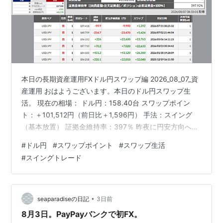
本日の長期資産運用FXドル円スワップ編 2026_08_07_資
産運用 おはようございます。本日のドル円スワップ生
活。 現在の相場： ドル円：158.40台 スワップポイン
ト：＋101,512円（前日比＋1,596円） 手法：スイング
（基本放置） 証拠金維持率：397％ 昨夜に円安方向へ進
む展開があり、その形を維持しつつ現在に至っていま
#
ドル円
#
スワップポイント
#
スワップ生活
す。 原油先物がやや上昇中で、中東情勢は現状維持。 今
#
スイングトレード
夜はアメリカ雇用統計があり、様子見の姿勢が多数見ら
れます。最近は中東情勢の不透明感が優勢的な展開でし
たが、今夜はどうなるか。 スワップポイント貯蓄のため
様子見姿勢は継続中です。 今日も暑い一日、水分補給と
•
seaparadiseの日記
3日前
少量…
8月3日。PayPayバンクで初FX。