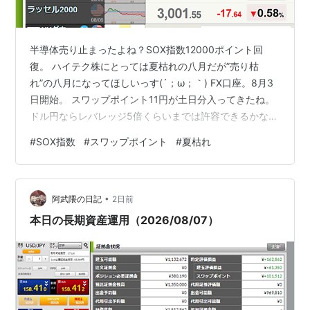
半導体売り止まったよね？SOX指数12000ポイント回
復。 ハイテク株にとっては夏枯れの八月だが”売り枯
れ”の八月になってほしいっす(´；ω；｀) FX口座。8月3
日開始。 スワップポイント11円が土日分入ってきたね。
ドル円ならレバレッジ5倍くらいまでは許容できるかな？
レバレッジ5倍ならスワップポイントが一日当たり5倍の
#
SOX指数
#
スワップポイント
#
夏枯れ
55円になる。 でも、もうこれ以上買うつもりはないっ
す。
•
阿武隈の日記
2日前
本日の長期資産運用（2026/08/07）