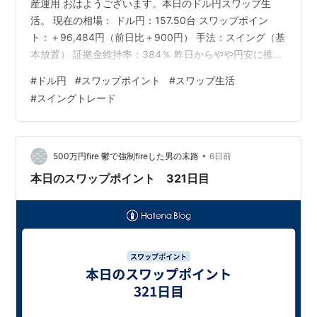
産運用 おはようございます。本日のドル円スワップ生
活。 現在の相場： ドル円：157.50台 スワップポイン
ト：＋96,484円（前日比＋900円） 手法：スイング（基
本放置） 証拠金維持率：384％ 昨日からやや円安に推移
しています。中東情勢不透明感も継続中です。本日もド
#
ドル円
#
スワップポイント
#
スワップ生活
ル円の値動きを見つつ、様子見継続の姿勢です。 ランキ
#
スイングトレード
ング参加中躁鬱、躁うつ病、双極性障害 ランキング参加
中はてなブログ同盟！初心者歓迎・なんでもOK！日記・
雑記10・20・30・40・50・60代 ランキング参加中株式
投資・FX・マネー 経済動向語り合おう！
•
500万円fire 鬱で強制fireした男の末路
6日前
本日のスワップポイント 321日目