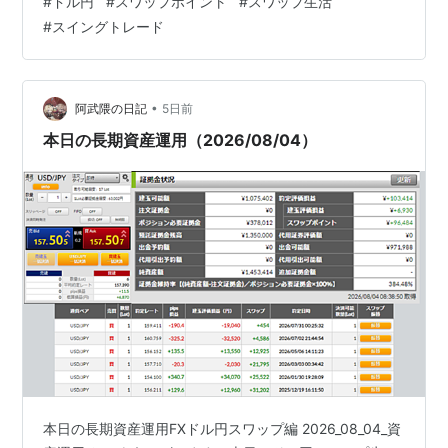
#
ドル円
#
スワップポイント
#
スワップ生活
しょうか？ただ、落ち着いたと思ったらまた攻撃開始と
#
スイングトレード
か日常茶飯事なのでリスクは抱えていると思います。 ベ
ッセント長官が日銀への利上げへの発言をしています。
次の日銀政策金利は利上げでしょうか？利上げ自体は過
熱気味な円安傾向を冷やす手段だと思いますが、自らで
•
阿武隈の日記
5日前
はなく他…
本日の長期資産運用（2026/08/04）
本日の長期資産運用FXドル円スワップ編 2026_08_04_資