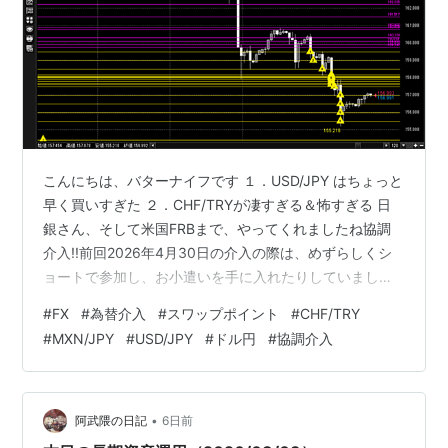
こんにちは、バターナイフです １．USD/JPY はちょっと
早く買いすぎた ２．CHF/TRYが凄すぎる＆怖すぎる 日
銀さん、そして米国FRBまで、やってくれましたね協調
介入!!前回2026年4月30日の介入の際は、めずらしくシ
ョートで参加し、お小遣いを手に入れたりしていまし
た、、、詳細は書いてないですが、ちょうど自分の思考
#
FX
#
為替介入
#
スワップポイント
#
CHF/TRY
整理のためにブログを書きながら過去の介入を振り返っ
#
MXN/JPY
#
USD/JPY
#
ドル円
#
協調介入
ていたら、始まったんですよね。 【FX】USD/JPYが楽し
い局面・・・！ 過去の日銀介入の振り返り - Tokyo低予
算生活 現在8/3(月)19時20分ですが、今回の介入は終わ
ったのかどうかも不明な状況ですが、今回もボチ…
•
阿武隈の日記
6日前