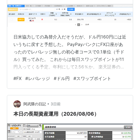
日米協力しての為替介入だそうだが、ドル円160円には近
いうちに戻すと予想した。 PayPayバンクにFX口座があ
ったのでレバレッジ無しの初心者コースで0.1単位（千ド
ル）買ってみた。 これからは毎日スワップポイントが11
円入ってくる予定。年利にして2.56％か。 楽天証券のFX
口座はレバレッジが25倍なんて表示されてたけど大丈夫
#
FX
#
レバレッジ
#
ドル円
#
スワップポイント
か？ 4％逆に動けばすっからかんになるぞ。
•
阿武隈の日記
3日前
本日の長期資産運用（2026/08/06）