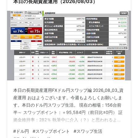
本日の長期資産運用（2026/08/03）
本日の長期資産運用FXドル円スワップ編 2026_08_03_資
産運用 おはようございます。今週もよろしくお願いしま
す。本日のドル円スワップ生活。 現在の相場：156台前
半～ スワップポイント：＋95,584円（前日比±0円） 証
拠金維持率：282％ 執筆中に介入（？）と思われるよう
な大きな値動きが続いています。1～2円程度なので介入
#
ドル円
#
スワップポイント
#
スワップ生活
にしては値幅が狭いような・・・。ニュース待ちです。