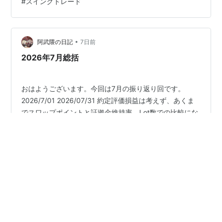
#
スイングトレード
念のためにある程度入金して買い増しはせずに、証拠金
維持率を高めています。 画像が値動き前のため齟齬が生
じています。申し訳ございません。 入金した金額は証拠
金維持率が上がった時に口座へ出勤したいと思っていま
•
阿武隈の日記
7日前
す。 8…
2026年7月総括
おはようございます。今回は7月の振り返り回です。
2026/7/01 2026/07/31 約定評価損益は考えず、あくま