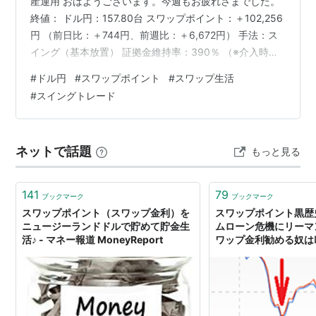
産運用 おはようございます。今週もお疲れさまでした。
終値： ドル円：157.80台 スワップポイント：＋102,256
円 （前日比：＋744円、前週比：＋6,672円） 手法：ス
イング（基本放置） 証拠金維持率：390％ （※介入時に
入金あり、今後は少しずつ出金していく予定） 雇用統計
#
ドル円
#
スワップポイント
#
スワップ生活
の結果が悪く円高に進みました。やや戻す展開で終わっ
#
スイングトレード
た形となりました。 FRBの利上げも後退との観測が出て
いますので今後ももみ合う展開が続く可能性が出てきま
した。 金先物が上昇、原油先物もやや上昇しています。
ネットで話題
もっと見る
来週の市場はどうなるのか、今月はスワップポ…
141
79
ブックマーク
ブックマーク
スワップポイント（スワップ金利）を
スワップポイント黒歴
ニュージーランドドルで貯めて貯金生
ムローン危機にリーマ
活♪ - マネー報道 MoneyReport
ワップ金利勧める奴は叩
ネー報道 MoneyRepor