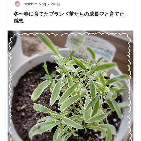
•
mochimiblog
2年前
冬〜春に育てたブランド苗たちの成長♡と育てた
感想