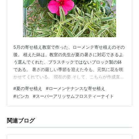
5月の寄せ植え教室で作った、ローメンテ寄せ植えのその
後。 植えた鉢は、教室の先生が夏の暑さに対応できるよ
う選んでくれた、プラスチックではないブロック製の鉢
である。 暑さの厳しい季節を迎えた今も、元気に花を咲
かせてくれている。 現在の姿 そして、こちらが作成直後
の様子。 5月中旬寄せ植え作成直後 あれからちょうど2か
#
夏の寄せ植え
#
ローメンテナンスな寄せ植え
月。 それぞれの植物が少しずつ姿を変えながら、夏の庭
#
ビンカ
#
スーパーアリッサムフロスティーナイト
を彩っている。 日々草は次々と花を咲かせ、咲き終わっ
た花はぽろっと自然に落ちるので、花がら摘みの手間も
ほとんどない。 ランタナは花がぽろぽろ落ちるのが少し
関連ブログ
難点ではあるものの、「トロピカルサンセット」の名前
の通り、鮮やかな色合いがとて…