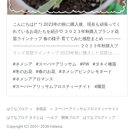
こんにちは(^ ^) 2023年の秋に購入後、現在も頑張ってく
れているお花たちを紹介♡ ２０２３年秋購入ブランド花
苗ラインナップ 春の様子 育ててみた感想まとめ ---------
------------------------------------- ２０２３年秋購入ブ
ランド花苗ラインナップ 2023年秋に購入した花苗は…
PW スーパーアリッサム フロスティーナイト PW ネメシ
#
ネメシア
#
スーパーアリッサム
#
PW
#
タキイ種苗
アアロマンス ライチグレープ PW ネメシアアロマンス バ
#
冬のお花
#
春のお花
#
ネメシアピンクレモネード
ニラチェリー タキイ ネメシア ピンクレモネード ブラン
#
ネメシアアロマンス
ド苗は４品種ほど購入し、育てました。 PW スーパーア
#
スーパーアリッサムフロスティーナイト
#
園芸
リッサム フロスティーナイト 植付け時 今見…
はてなブログ
>
未指定
>
スーパーアリッサムフロスティーナイト
はてなブログ タグとは
ヘルプ
開発ブログ
はてなブログトップ
Copyright (C) 2001-
2026
Hatena.