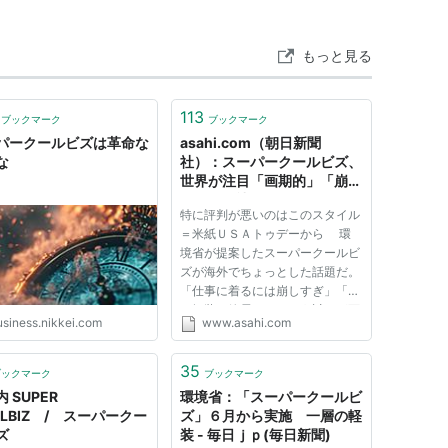
もっと見る
、アロハシャツ
113
ブックマーク
ブックマーク
パン
パークールビズは革命な
asahi.com（朝日新聞
な
社）：スーパークールビズ、
世界が注目「画期的」「崩し
すぎ」 - 社会
特に評判が悪いのはこのスタイル
＝米紙ＵＳＡトゥデーから 環
一環だという。
境省が提案したスーパークールビ
ズが海外でちょっとした話題だ。
の閣議後記者会見で発表。
「仕事に着るには崩しすぎ」「い
や軽装で節電するという試みが画
usiness.nikkei.com
www.asahi.com
期的」と賛否は割れている。
米公共ラジオＮＰＲは今月初め、
「日本で服装革命が起こるかもし
定）案によると、ノーネクタイとノージャケッ
35
ブックマーク
ブックマーク
れない」と東京発で報じた。ア...
ビズ姿に加え、ポロシャツやアロハシャツ、ジ
 SUPER
環境省：「スーパークールビ
OLBIZ / スーパークー
ズ」６月から実施 一層の軽
もの」を除く）、スニーカーの着用を新たに認
ズ
装 - 毎日ｊｐ(毎日新聞)