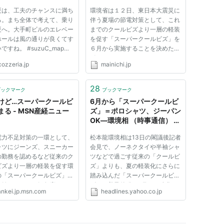
のかりゆしシャツは従来も認めていたが、浸透
夏は、工夫のチャンスに満ち
環境省は１２日、東日本大震災に
ＯＫとした。
る。まち全体で考えて、乗り
伴う夏場の節電対策として、これ
夏へ。大手町ビルのエレベー
までのクールビズより一層の軽装
ホールは風の通りが良くてす
を促す「スーパークールビズ」を
ですね。 #suzuC_map
６月から実施することを決めた。
igaku
ポロシャツやアロハシャツ、スニ
クールビズ
」「
超スーパークールビズ
」などがあ
cozzeria.jp
mainichi.jp
ーカーに加え、無地のＴシャツや
ジーンズ姿での勤務もＯＫとする
方向で調整している。 福島第１
28
ブックマーク
ブックマーク
原発事故や浜岡原発停止による...
けど…スーパークールビ
6月から「スーパークールビ
の軽装化キャンペーンやそれに沿った軽装。
まる - MSN産経ニュー
ズ」＝ポロシャツ、ジーパン
OK―環境相 （時事通信） -
Yahoo!ニュース
電力不足対策の一環として、
松本龍環境相は13日の閣議後記者
ャツにジーンズ、スニーカー
会見で、ノーネクタイや半袖シャ
の勤務を認めるなど従来のク
ツなどで過ごす従来の「クールビ
ビズより一層の軽装を促す環
ズ」よりも、夏の軽装化にさらに
の「スーパークールビズ」が
踏み込んだ「スーパークールビ
、始まった。 気象庁による
ズ」の普及啓発を6月から強化す
ankei.jp.msn.com
headlines.yahoo.co.jp
午前９時の都心の気温は１
ると発表した。室温28度を徹底す
３度。半袖には少し肌寒く、
るため、企業などに対し、ポロシ
省内でもノーネクタイの従来
ャツやアロハシャツの活用も新た
ルビズ姿の職員が多かっ...
に呼び掛ける。福島第1原発事