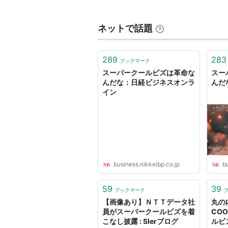
許容範囲
ネットで話題
部位
服装
上半身
ポロシャツ、無地のTシャツ
289
283
ブックマーク
下半身
破れていないジーンズ、チノ
スーパークールビズは革命な
スー
んだな：日経ビジネスオンラ
んだ
靴
スニーカー
イン
福島第1原発事故に伴う節電対策の
松本龍環境相は2011年5月13日
business.nikkeibp.co.jp
b
同省のドレスコード（服装規
59
39
ブックマーク
【画像あり】ＮＴＴデータ社
トが基本だった従来のクール
丸の内
員がスーパークールビズを着
CO
ーンズ（「破れてだらしない
こなし披露 : SIerブログ
ルビ