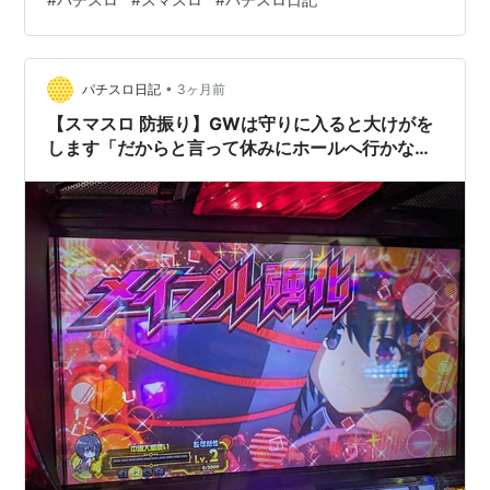
加してますのでクリックで応援よろしくお願いします！
にほんブログ村 【スマスロ スーパーブラックジャック】
設定に期待が出来ないGWはアームで何とかしたい所「こ
の細腕が火を噴くぜ！」【パチスロ スロット スマスロ】
•
パチスロ日記
3ヶ月前
【パチスロ日記】 こ…
【スマスロ 防振り】GWは守りに入ると大けがを
します「だからと言って休みにホールへ行かない
選択肢は有りません」【スーパーブラックジャッ
ク】【パチスロ スロット スマスロ】【パチスロ日
記】