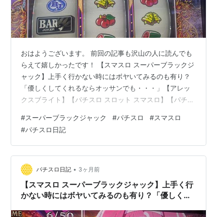
おはようございます。 前回の記事も沢山の人に読んでも
らえて嬉しかったです！ 【スマスロ スーパーブラックジ
ャック】上手く行かない時にはボヤいてみるのも有り？
「優しくしてくれるならオッサンでも・・・」【アレッ
クスブライト】【パチスロ スロット スマスロ】【パチス
ロ日記】 - パチスロ日記 今日もスマスロ スーパーブラッ
#
スーパーブラックジャック
#
パチスロ
#
スマスロ
クジャックを打って行きます。 今回の記事は何にも役に
#
パチスロ日記
立たないです（毎回そうだとか言わないで） ブログ村に
参加してますのでクリックで応援よろしくお願いしま
す！ にほんブログ村 【スマスロ スーパーブラックジャ
ック】歴代リオの中で最高に可愛くて優しい最高の嫁で
•
パチスロ日記
3ヶ月前
すよね【パチスロ スロット…
【スマスロ スーパーブラックジャック】上手く行
かない時にはボヤいてみるのも有り？「優しくし
てくれるならオッサンでも・・・」【アレックス
ブライト】【パチスロ スロット スマスロ】【パチ