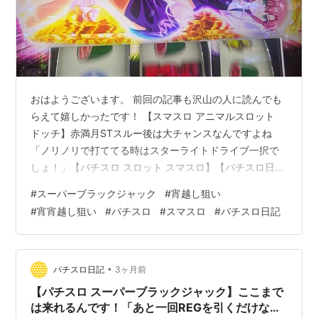
おはようございます。 前回の記事も沢山の人に読んでも
らえて嬉しかったです！ 【スマスロ アニマルスロット
ドッチ】赤満月STスルー後は大チャンスなんですよね
「ノリノリで打ててる時はスターライトドライブ一択で
しょ！」【パチスロ スロット スマスロ】【パチスロ日
記】 - パチスロ日記 今回打ってきた台は、スマスロ スー
#
スーパーブラックジャック
#
宵越し狙い
パーブラックジャックです。 ブログ村に参加してますの
#
宵宵越し狙い
#
パチスロ
#
スマスロ
#
パチスロ日記
でクリックで応援よろしくお願いします！ にほんブログ
村 【スマスロ スーパーブラックジャック】宵越し狙い＋
宵宵越し狙いで朝から出玉を作って行く予定です「リセ
ットがかかって無ければいいな」【パチスロ スロット ス
•
パチスロ日記
3ヶ月前
マスロ】【パチスロ日記…
【パチスロ スーパーブラックジャック】ここまで
は来れるんです！「あと一回REGを引くだけなの