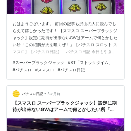
おはようございます。 前回の記事も沢山の人に読んでも
らえて嬉しかったです！ 【スマスロ スーパーブラックジ
ャック】設定に期待が出来ないGWはアームで何とかした
い所「この細腕が火を噴くぜ！」【パチスロ スロット ス
マスロ】【パチスロ日記】 - パチスロ日記 今日も引き続
きスーパーブラックジャックを打って行きます。 GWな
#
スーパーブラックジャック
#
ST「ストックタイム」
ので長時間実践が出来るのは良い事なんですが、その
#
パチスロ
#
スマスロ
#
パチスロ日記
分・・・ ブログ村に参加してますのでクリックで応援よ
ろしくお願いします！ にほんブログ村 【パチスロ スー
パーブラックジャック】ダイスチェックで3・3のゾロ目
出現！「GWに設定3なんて入ってる訳ないのでスイカ天
•
パチスロ日記
3ヶ月前
井15回を目指して」【…
【スマスロ スーパーブラックジャック】設定に期
待が出来ないGWはアームで何とかしたい所「こ
の細腕が火を噴くぜ！」【パチスロ スロット スマ
スロ】【パチスロ日記】