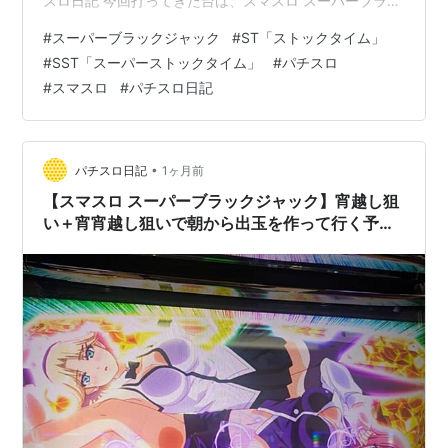
スロ日記 今回打ってきた台は、スマスロ スーパーブラッ
クジャックです。 ブログ村に参加してますのでクリック
#
スーパーブラックジャック
#
ST「ストックタイム」
で応援よろしくお願いします！ にほんブログ村 【スマス
#
SST「スーパーストックタイム」
#
パチスロ
ロ スーパーブラックジャック】隣に座ってくれた知り合
#
スマスロ
#
パチスロ日記
いに感謝・感謝「並び打ちの楽しさも有ってテンション
爆上がり！」【パチスロ スロット スマスロ】【パチスロ
日記】 朝からスイカの天井を目指して ここで知り合いが
天使（男）…
•
パチスロ日記
1ヶ月前
【スマスロ スーパーブラックジャック】宵越し狙
い＋宵宵越し狙いで朝から出玉を作って行く予定
です「リセットがかかって無ければいいな」【パ
チスロ スロット スマスロ】【パチスロ日記】