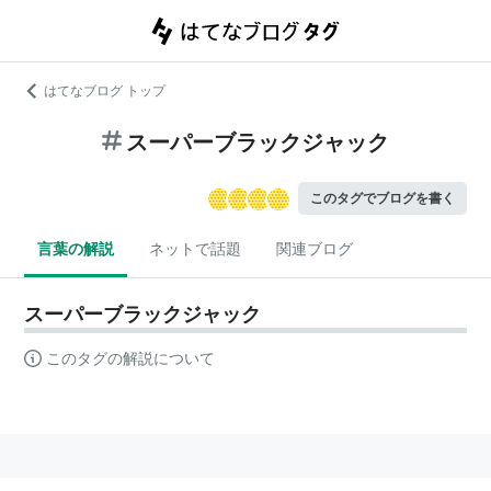
はてなブログ トップ
スーパーブラックジャック
このタグでブログを書く
言葉の解説
ネットで話題
関連ブログ
スーパーブラックジャック
このタグの解説について