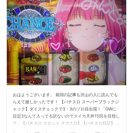
スロ日記】
おはようございます。 前回の記事も沢山の人に読んでも
らえて嬉しかったです！ 【パチスロ スーパーブラックジ
ャック】ダイスチェックで3・3のゾロ目出現！「GWに
設定3なんて入ってる訳ないのでスイカ天井15回を目指し
て」【パチスロ スロット スマスロ】【パチスロ日記】 -
パチスロ日記 前回と実践日は変わりましたが、今回もス