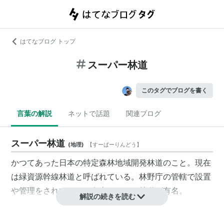
はてなブログ トップ
スーパー林道
このタグでブログを書く
言葉の解説
ネットで話題
関連ブログ
スーパー林道
(
地理
)
【
すーぱーりんどう
】
かつてあった日本の
特定森林地域開発林道
のこと。現在
は
緑資源幹線林道
と呼ばれている。林野庁の管轄で設置
や管理をされていた。白山スーパー林道が有名。
解説の続きを読む