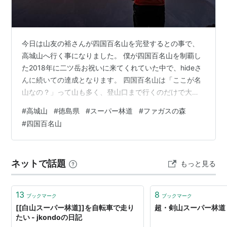
今日は山友の裕さんが四国百名山を完登するとの事で、
高城山へ行く事になりました。 僕が四国百名山を制覇し
た2018年に二ツ岳お祝いに来てくれていた中で、hideさ
んに続いての達成となります。 四国百名山は「ここが名
山なの？」って山も多く、登山口まで行くのだけで大変
なところもあります。 なので、根性と変態性が必要です
#
高城山
#
徳島県
#
スーパー林道
#
ファガスの森
（笑）。 3時半に出発、徳島のへそで日の出を迎えま
#
四国百名山
す。 ヤーメン君 7時登山開始 ドームが見えて来ました す
でに表彰式の準備が始まっていました 今日の主役、裕さ
ん 表彰式の後に記念撮影 登山再開 霧氷は無かったけ
ネットで話題
もっと見る
ど、いい景色 futagamiさん 裕さんと、ぴーさん 南高城
山からのドー…
13
8
ブックマーク
ブックマーク
[[白山スーパー林道]]を自転車で走り
超・剣山スーパー林道
たい - jkondoの日記