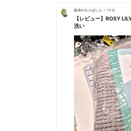
•
路傍のちゃばしら
1年前
【レビュー】ROSY L
洗い