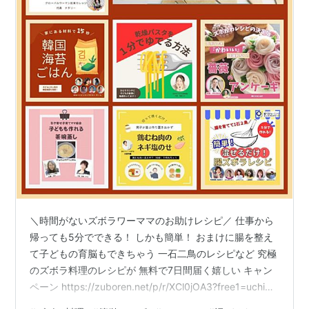
＼時間がないズボラワーママのお助けレシピ／ 仕事から
帰っても5分でできる！ しかも簡単！ おまけに腸を整え
て子どもの育脳もできちゃう 一石二鳥のレシピなど 究極
のズボラ料理のレシピが 無料で7日間届く嬉しい キャン
ペーン https://zuboren.net/p/r/XCl0jOA3?free1=uchida
こちらは ／ 超ズボラ料理 〜起業家7人が選ぶとっておき