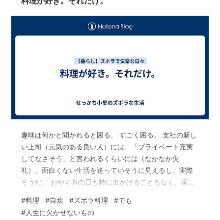
料理が好き。それだけ。
趣味は何かと聞かれると困る。 すごく困る。 支社の新し
い上司（元気のある良い人）には、「プライベート充実
してなさそう」と言われるくらいには（なかなか失
礼）、面白くない生活を送っていそうに見えるし、実際
そうだ。 おやすみの日も特に出かけることもなく、家で
家のことをしている。 別に、特段家事が大変だと思って
#
料理
#
自炊
#
ズボラ料理
#
でも
いるわけではないし、普通にやれば数日に一度、1時間ほ
#
人生に欠かせないもの
どあればこなせると思う。 一人分だし。 でも、他にやる