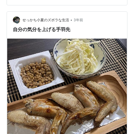
こともしたいこともないので、そこまで散らかっていな
い部屋をのんびり片付けるなどして時間を潰している。
だから、趣味なんて聞かれても正直わからない。 人に言
•
せっかち小夏のズボラな生活
3年前
って、話が広がるような趣味は持ち合わ…
自分の気分を上げる手羽先