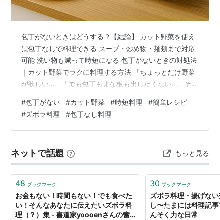
包丁がないときはどうする？【結論】 カット野菜を使え
ば包丁なしで料理できる スープ・炒め物・麺類まで対応
可能 洗い物も減って時短になる 包丁がないときの対処法
｜カット野菜でラクに料理する方法 「ちょっとだけ野菜
が欲しい…」「でも包丁もまな板も出したくない…」そん
なときに便利なのが、スーパーやコンビニで手に入るカ
#
包丁がない
#
カット野菜
#
時短料理
#
簡単レシピ
ット野菜です。 包丁がなくても、工夫すればしっかり料
#
ズボラ料理
#
包丁なし料理
理はできます。ここでは、包丁を使わずにできる簡単な
方法を、初心者の方でもわかりやすく紹介していきま
す。 包丁がなくても料理はできる！カット野菜を活用し
ネットで話題
もっと見る
よう カット野菜を使うメリット ① 時短になる：調理の
下ごしらえが一切不要！袋から取り…
48
30
ブックマーク
ブックマーク
お金もない！時間もない！でも食べた
ズボラ料理・揚げない
い！そんなあなたに伝えたいズボラ料
し〜たまには料理記事で
理（？）集 - 書道家yoooenさんの奮
んそく力な日常