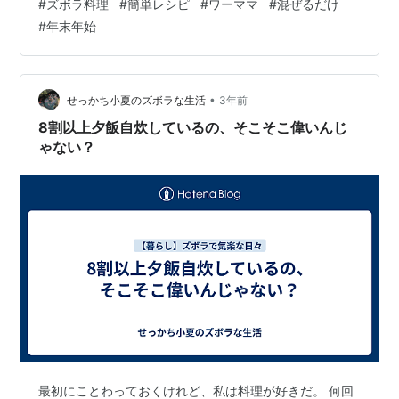
#
ズボラ料理
#
簡単レシピ
#
ワーママ
#
混ぜるだけ
レシピ〜 ＼ 本日より7日間毎日届く ズボラ大好きママへ
#
年末年始
のお助けプレゼント企画です。 食べるトレーニングキッ
ズアカデミー協会からは 「簡単!混ぜるだけ腸ズボラレシ
ピ」 をお届け☆ 毎日食べるものだからこそ簡単なのが一
番！ このレシ…
•
せっかち小夏のズボラな生活
3年前
8割以上夕飯自炊しているの、そこそこ偉いんじ
ゃない？
最初にことわっておくけれど、私は料理が好きだ。 何回