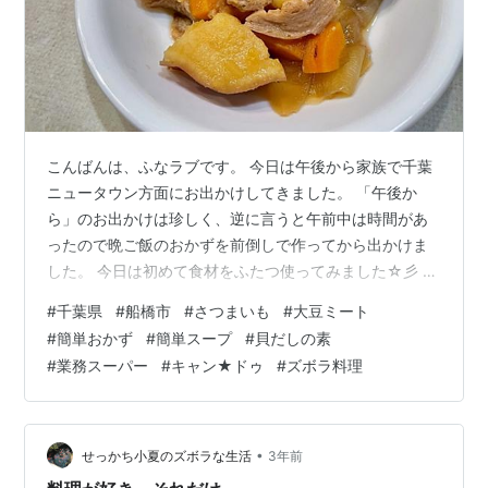
こんばんは、ふなラブです。 今日は午後から家族で千葉
ニュータウン方面にお出かけしてきました。 「午後か
ら」のお出かけは珍しく、逆に言うと午前中は時間があ
ったので晩ご飯のおかずを前倒しで作ってから出かけま
した。 今日は初めて食材をふたつ使ってみました☆彡 初
めて食材その①キャン★ドゥ 大豆ミート スライスタイ
#
千葉県
#
船橋市
#
さつまいも
#
大豆ミート
プ mart-magazine.com ずっと気になっていた大豆ミー
#
簡単おかず
#
簡単スープ
#
貝だしの素
トをキャン★ドゥで発見！108円なら試しやすいし、こ
#
業務スーパー
#
キャン★ドゥ
#
ズボラ料理
れで久しぶりに「肉さつま」を作ろうと思い購入。 「肉
さつま」とは…わが家の肉じゃが。じゃがいもの代わり
にさつま芋を使って作る、子どもが喜ぶ甘めの煮物で
す。さつま芋が大好きで…
•
せっかち小夏のズボラな生活
3年前