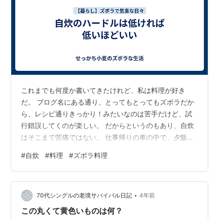
これまでも何度か書いてきたけれど、私は料理が好き
だ。 ブログ名にある通り、とってもとってもズボラだか
ら、レシピ通りきっかり！みたいなのは苦手だけど、試
行錯誤してくのが楽しい。 だからというのもあり、自炊
はそこまで苦痛ではない。 仕事帰りの車の中で、夕飯の
メニューを考える。 冷蔵庫の中身を思い出しながら。 そ
#
自炊
#
料理
#
ズボラ料理
うは言っても、帰っていざ冷蔵庫を見てみたら、思って
いたものと違う食材があったり、逆に思っていたものが
ないこともある。 今日だって、ミートソースのパスタに
•
しようと、冷凍していた挽肉とみじん切りの玉ねぎをケ
70代シングルの老境サバイバル日記
4年前
チャップで炒めたところで、パスタがないことに気がつ
この丸くて黄色いものは何？