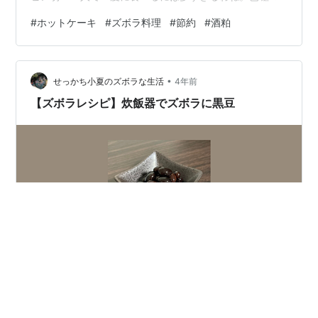
紗：で、ミックスを半袋使ってみた。卵を半分入れるわ
#
ホットケーキ
#
ズボラ料理
#
節約
#
酒粕
けにも行かず、豆乳も若干入れすぎてシャパシャパにな
った。ビン坊：それを焼いたら、卵焼きかホットケーキ
か分からん代物になったのね。芭珈紗：残り物の酒粕も
•
投入した。これが所々に顔を出して結構美味しいのよ。
せっかち小夏のズボラな生活
4年前
ビン坊：それって、生地がよく混ざってないってことじ
【ズボラレシピ】炊飯器でズボラに黒豆
ゃないの？芭珈紗：まあ、胃の中に入れば同じこ…
もうすぐ1年が終わる。 ということは！！！おせちの季
節！！！！！ ここ4年ほどは力試しの意味を込めて小さ