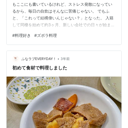
もここにも書いているけれど、ストレス発散になってい
るから、毎日の自炊はそんなに苦痛じゃない。 でもふ
と、「これって結構偉いんじゃない？」となった。 入籍
して同棲を始めて約3ヶ月、新しい会社での日々が始まっ
て約2ヶ月。 私が飲み会があった数回以外は9割以上帰っ
#
料理好き
#
ズボラ料理
てから食事を作っている。 作り置きをしたいものの、二
人で食べる量がわからないせいで、ほとんど毎日作って
いる。 それに、お惣菜もほとんど使っていない。 家で夕
•
飯を作らないのは、会社の飲み会（月に2回以下）と友人
ふなラブEVERYDAY！
3年前
とのご飯（今は月に1回くらい）、そして月1回のパート
初めて食材で料理しました
ナーとのデートの時くらい。平日…