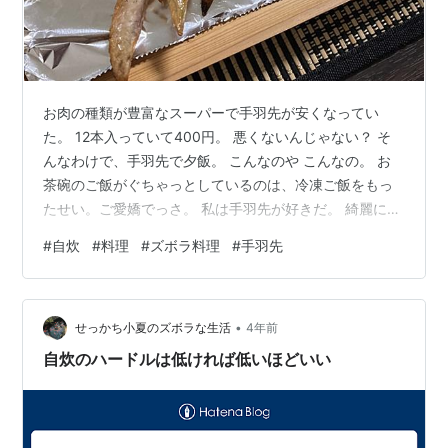
お肉の種類が豊富なスーパーで手羽先が安くなってい
た。 12本入っていて400円。 悪くないんじゃない？ そ
んなわけで、手羽先で夕飯。 こんなのや こんなの。 お
茶碗のご飯がぐちゃっとしているのは、冷凍ご飯をもっ
たせい。ご愛嬌でっさ。 私は手羽先が好きだ。 綺麗に食
べ切る自信もある。 手を汚さず、箸と口で、綺麗に分解
#
自炊
#
料理
#
ズボラ料理
#
手羽先
して食べ切るのが私の流儀。 実家のころはよく夕飯に手
羽先が出ていた。 焼いたやつも煮たやつも。 結構手間だ
ろうに、唐揚げにもよくしてくれていたっけ。 思い出も
•
相まって、好きな食材の一つだ。 それに、私の大好きな
せっかち小夏のズボラな生活
4年前
映画「食べる女」でも、主人公が丁寧にご飯を作るシー
自炊のハードルは低ければ低いほどいい
ンに登場していた。 本当…