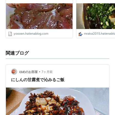
闘記
yoooen.hatenablog.com
mraka2015.hatenabl
関連ブログ
•
ゆめのお部屋
7ヶ月前
にしんの甘露煮で沁みるご飯