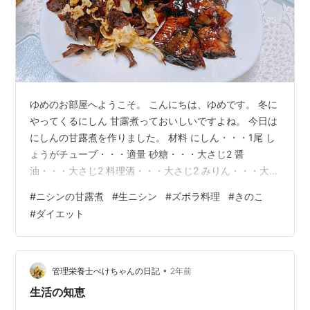
ゆめのお部屋へようこそ。 こんにちは、ゆめです。 冬に
やってくるにしん 甘露煮っておいしいですよね。 今日は
にしんの甘露煮を作りました。 材料 にしん・・・1尾 し
ょうがチューブ・・・適量 砂糖・・・大さじ2 醤
油・・・大さじ2 料理酒・・・大さじ2 みりん・・・大さ
じ2 水・・・大さじ1 作り方 １ ニシンを切る。 ２ 醤油、
#
ニシンの甘露煮
#
生ニシン
#
ズボラ料理
#
きのこ
料理酒、みりん、砂糖、水をフライパンで煮詰める。 ３
#
ダイエット
煮だったらしょうがチューブとニシンをいれ蓋をして15
分煮、その後蓋を取り煮汁がある程度なくなるまで煮詰
める。 ４ 完成。つけあわせに残った煮汁でキャベツとマ
イタケを炒めました。 じわっと甘くて、でもちゃんと塩
•
管理栄養士ぺけちゃんの日記
2年前
気もあっ…
生活の知恵