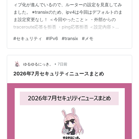
ィブ化が進んでいるので、ルーターの設定を見直してみ
ました。 ※transixのため、ipv4は今回はデフォルトのま
ま設定変更なし！ ＜今回やったこと＞ ・外部からの
traceroute応答を拒否 ・ping応答拒否 ＜設定内容＞
（IPv6 WAN側） priorty protocol allow/deny in/out ｿｰｽ
#
セキュリティ
#
IPv6
#
transix
#
メモ
ip(port) 宛先ip(port) filter packet 27 ICMPv6 deny
outgoing localhost echo-reply 28 ICMPv6 deny
outgoi…
•
ゆるゆるにっき。
7日前
2026年7月セキュリティニュースまとめ