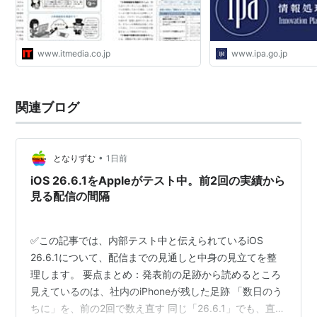
www.itmedia.co.jp
www.ipa.go.jp
関連ブログ
•
となりずむ
1日前
iOS 26.6.1をAppleがテスト中。前2回の実績から
見る配信の間隔
✅この記事では、内部テスト中と伝えられているiOS
26.6.1について、配信までの見通しと中身の見立てを整
理します。 要点まとめ：発表前の足跡から読めるところ
見えているのは、社内のiPhoneが残した足跡 「数日のう
ちに」を、前の2回で数え直す 同じ「26.6.1」でも、直る