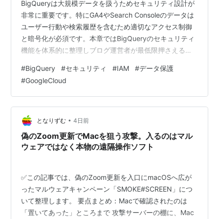
BigQueryは大規模データを扱うためセキュリティ設計が
非常に重要です。特にGA4やSearch Consoleのデータは
ユーザー行動や検索履歴を含むため適切なアクセス制御
と暗号化が必須です。本章ではBigQueryのセキュリティ
機能を体系的に整理しブログ運営者が最低限押さえるべ
きポイントを解説します。BigQueryの基本的な使い方は
#
BigQuery
#
セキュリティ
#
IAM
#
データ保護
第3章で紹介しています。 この記事で分かること・
#
GoogleCloud
BigQueryのセキュリティ構造・IAM権限の体系・
Authorized Viewsとカラムレベルセキュリティ・データ
暗号化の仕組み・監査ログとVPC Service Controls・
GA4・Search C…
•
となりずむ
4日前
偽のZoom更新でMacを狙う攻撃。入るのはマル
ウェアではなく本物の遠隔操作ソフト
✅この記事では、偽のZoom更新を入口にmacOSへ広が
ったマルウェアキャンペーン「SMOKE#SCREEN」につ
いて整理します。 要点まとめ：Macで確認されたのは
「置いてあった」ところまで 攻撃サーバーの棚に、Mac