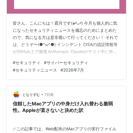
皆さん、こんにちは！霜月です(๑˃̵ᴗ˂̵) 今月も個人的に気
になったセキュリティニュースを備忘のためにまとめた
ので、気になる方は是非覗いて行ってください！ それで
は、どうぞ〜(●^ω^●) インシデント CISAの認証情報等
がGitHub上で漏洩 Anthoropic Claudeがテスト中に外部
へ不正アクセス 政府・公的機関 国家情報局が7月1日に設
#
セキュリティ
#
サイバーセキュリティ
置 サイバーセキュリティ戦略本部が第6回会合を開催 サ
#
セキュリティニュース
#
2026年7月
イバーセキュリティ2026 重要インフラのサイバーセキュ
リティ対策のための統一基準 脅威ハンティングの普及促
進・実施等に係る基本方針 金融庁が「金融分野における
ITレジリエンスに関する分析レ…
•
となりずむ
7日前
信頼したMacアプリの中身だけ入れ替わる脆弱
性。Appleが直さないと決めた訳
✅この記事では、Web配布のMacアプリの実行ファイル