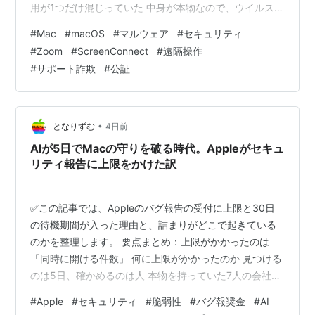
用が1つだけ混じっていた 中身が本物なので、ウイルス対
策の網に引っかからない Macなら、開くまでに何段の確
#
Mac
#
macOS
#
マルウェア
#
セキュリティ
認があるのか 日本では、この着地のほうが先に定着して
#
Zoom
#
ScreenConnect
#
遠隔操作
いる 海外の反応：Gatekeeperは止めてくれるのか ひと
#
サポート詐欺
#
公証
こと：怖がる材料と、確かめられたことの距離 まとめ：
見方が変わるのは、配布経路が見えたとき どうも、とな
りです。 Macを狙う攻撃の話は、ここ数か月だけでも
何…
•
となりずむ
4日前
AIが5日でMacの守りを破る時代。Appleがセキュ
リティ報告に上限をかけた訳
✅この記事では、Appleのバグ報告の受付に上限と30日
の待機期間が入った理由と、詰まりがどこで起きている
のかを整理します。 要点まとめ：上限がかかったのは
「同時に開ける件数」 何に上限がかかったのか 見つける
のは5日、確かめるのは人 本物を持っていた7人の会社も
止まった 修正のほうは、実際に速くなっている GitHubは
#
Apple
#
セキュリティ
#
脆弱性
#
バグ報奨金
#
AI
別の絞り方をした 海外の反応：制度への疑いと、AIのせ