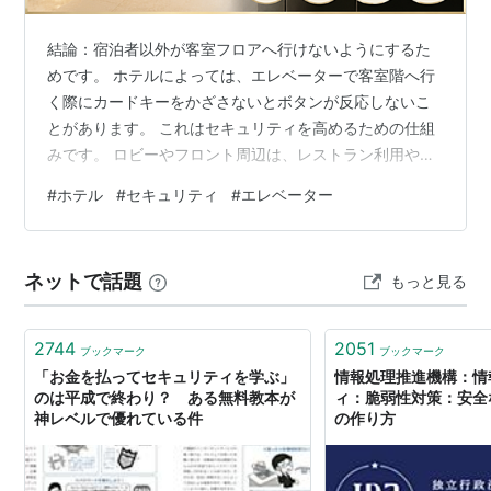
結論：宿泊者以外が客室フロアへ行けないようにするた
めです。 ホテルによっては、エレベーターで客室階へ行
く際にカードキーをかざさないとボタンが反応しないこ
とがあります。 これはセキュリティを高めるための仕組
みです。 ロビーやフロント周辺は、レストラン利用や待
ち合わせなどで多くの人が出入りする開放的な場所で
#
ホテル
#
セキュリティ
#
エレベーター
す。 一方、客室フロアは宿泊者が安心して過ごすための
空間です。そのため、不特定多数の人が自由に出入りし
ないほうが安全です。何が起こるかわからないため、で
ネットで話題
もっと見る
きるだけ宿泊者以外の立ち入りを制限する目的がありま
す。 この仕組みによって、 不審者の侵入防止 防犯対策
宿泊者が安心して過ごせる環境づくり に…
2744
2051
ブックマーク
ブックマーク
「お金を払ってセキュリティを学ぶ」
情報処理推進機構：情
のは平成で終わり？ ある無料教本が
ィ：脆弱性対策：安全
神レベルで優れている件
の作り方