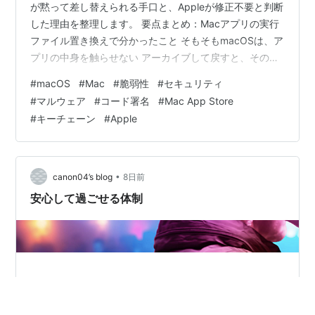
が黙って差し替えられる手口と、Appleが修正不要と判断
した理由を整理します。 要点まとめ：Macアプリの実行
ファイル置き換えで分かったこと そもそもmacOSは、ア
プリの中身を触らせない アーカイブして戻すと、その保
護が外れる 出てくるのは本物のダイアログ、名前も本物
#
macOS
#
Mac
#
脆弱性
#
セキュリティ
Appleが「直さない」と決めた理由 自分のMacは関係が
#
マルウェア
#
コード署名
#
Mac App Store
あるか 海外の反応：「普通の人はやらない」と「うちの
#
キーチェーン
#
Apple
母はやる」 ひとこと：筋の通った結論と、閉じ方は別の
話 まとめ：見慣れたアイコンは、中身の身元証明ではな
い どうも、となりです。 Macにアプリを入れて、一度起
動す…
•
canon04’s blog
8日前
安心して過ごせる体制