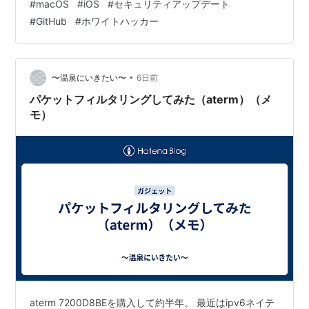
#
macOS
#
iOS
#
セキュリティアップデート
いという説明 ひとこと：品質ではなく、量で線を引いた
#
GitHub
#
ホワイトハッカー
まとめ：使う側から見て変わったこと どうも、となりで
す。 セキュリティの穴を知らせてもらう窓口が、6月か
ら狭くなっていました。理由が攻撃の増加ではなく報告
の増えすぎ、と…
•
〜温泉にいきたい〜
6日前
パケットフィルタリングしてみた（aterm）（メ
モ）
aterm 7200D8BEを購入して約半年。 最近はipv6ネイテ