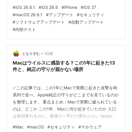
中身まで同じとは限らない 待っている間に、確かめてお
#
iOS 26.6.1
#
iOS 26.6
#
iPhone
#
iOS 27
けること 海外の反応：何が直るのかの当てっこと、iOS
#
macOS 26.6.1
#
アップデート
#
セキュリティ
27への心配 ひとこと：足跡を追いかけるのが3回目にな
#
ソフトウェアアップデート
#
自動アップデート
った まとめ：今日わかっているのは、番号と足跡まで ど
#
内部テスト
うも、となりです。 今朝、Mac向けに出た小さな更新の
話を書いたばかりなのですが、同じ番号がiPhone…
•
となりずむ
1日前
Macはウイルスに感染する？この1年に起きた13
件と、純正の守りが届かない場所
✅この記事では、この1年にMacで実際に起きた攻撃を時
系列で並べ、Apple純正の守りがどこまでを見ているのか
を整理します。 要点まとめ：Macで実際に破られている
のは、どこか この1年、Macに何が起きていたのか 入口
は毎回変わるのに、最後の一手だけ変わらない Apple純
正の守りは、どの瞬間を見ているのか セキュリティソフ
#
Mac
#
macOS
#
セキュリティ
#
マルウェア
トは、入れたほうがいいのか 日本では、この着地のほう