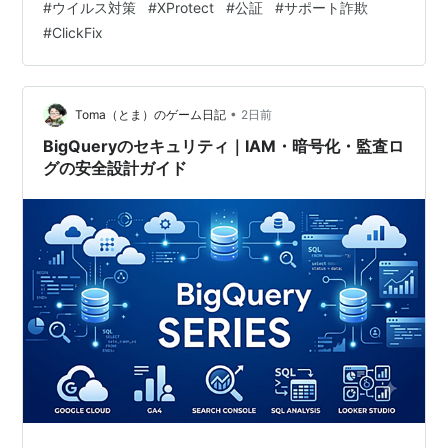
#
ウイルス対策
#
XProtect
#
公証
#
サポート詐欺
が先に定着している 「やってしまったかも」と思ったと
#
ClickFix
きの順番 海外の反応：最後の壁が人間だとしたら ひとこ
と：13件を並べて、驚いたのは自分の反応でした まと
め：守る場所が、アプリから操作へ移りました どうも、
となりです…
•
Toma（とま）のゲーム日記
2日前
BigQueryのセキュリティ｜IAM・暗号化・監査ロ
グの安全設計ガイド