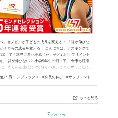
へ。セノビルが子どもの成長を変える！ 「背が伸びな
が子どもの成長を変える！ こんにちは、アズキングで
に試して「本当に変化を感じた」子ども用サプリメント
のに…背が伸びない？ 小学5年生の甥っ子。 食事も睡眠
のに、周りの友達に比べて背が小さいことがずっと気にな
人差がある」とわかっていても、“今しかないこの時期”を
 低い 男 コンプレックス
#
身長の伸び
#
サプリメント
日に日に強くなって…。そんな時、出会ったのが「セノビ
うになった『SE…
もっと見る
7
ブックマーク