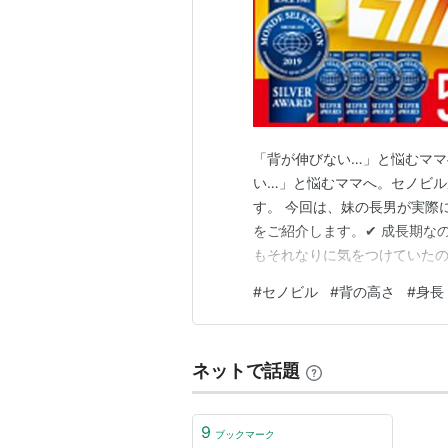
「背が伸びない…」と悩むママ
い…」と悩むママへ。セノビル
す。 今回は、妹の長男が実際
をご紹介します。✔ 成長期な
もそれなりに気をつけていた
っていました。 「成長って個
#
セノビル
#
背の高さ
#
身長
逃したくないという気持ちが
ル」 SNSでもよく目にするよ
ネットで話題
9
ブックマーク