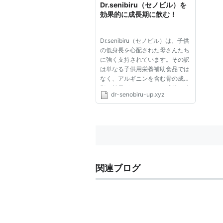
Dr.senibiru（セノビル）を
効果的に成長期に飲む！
Dr.senibiru（セノビル）は、子供
の低身長を心配された母さんたち
に強く支持されています。その訳
は単なる子供用栄養補助食品では
なく、アルギニンを含む骨の成長
期に効果があるとされる成分を積
dr-senobiru-up.xyz
極的に組み合わせています。
Dr.senibiru（セノビル）は、子供
の低身長を心配された母さんたち
に強く支持されています。その...
関連ブログ