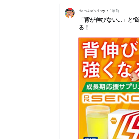
•
HamUsa’s diary
1年前
「背が伸びない…」と
る！