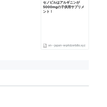
セノビルはアルギニンが
5000mgの子供用サプリメ
ント！
xn--japan-wq4dzerb8o.xyz