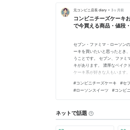
•
元コンビニ店長 diary
3ヶ月前
コンビニチーズケーキ
で今買える商品・値段
セブン・ファミマ・ローソンの
ーキを買いたいと思ったとき、
うことです。 セブン、ファミ
キがあります。 濃厚なベイク
ケーキ系が好きな人もいます。
くり味わいたい日もありますよ
#
コンビニチーズケーキ
#
セ
例、値段、カロリー、味の傾
#
ローソンスイーツ
#
コンビ
します。 「今日どれを買うか
ネットで話題