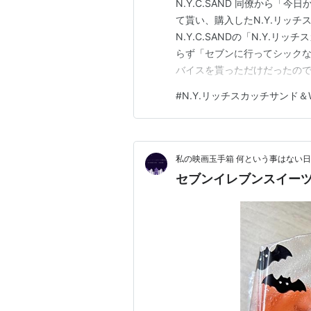
N.Y.C.SAND 同僚から
て貰い、購入したN.Y.リッチ
N.Y.C.SANDの「N.Y.
らず「セブンに行ってシック
バイスを貰っただけだったので
ッフルコーンカラメルサンドアイス
#
N.Y.リッチスカッチサンド
ンド＆Wチョコレートアイス
とした殻？を木のスティック…
私の映画玉手箱 何という事はない
セブンイレブンスイー