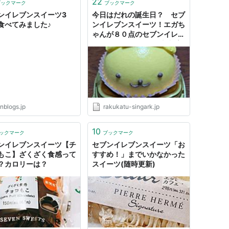
22
ブックマーク
ブックマーク
ンイレブンスイーツ3
今日はだれの誕生日？ セブ
食べてみました♪
ンイレブンスイーツ！エガち
ゃんが８０点のセブンイレブ
ンパン！ - #楽活！収入増
やして人生を楽しく！
nblogs.jp
rakukatu-singark.jp
10
ックマーク
ブックマーク
ンイレブンスイーツ【チ
セブンイレブンスイーツ「お
もこ】ざくざく食感って
すすめ！」までいかなかった
？カロリーは？
スイーツ(随時更新)