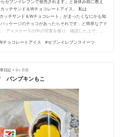
「今日からセブンイレブンで発売されます」と昼休み前に教え
スカッチサンド＆Wチョコレートアイス。 私は
リッチスカッチサンド＆Wチョコレート」がまったくなにかも知
なパッケージのチョコがあったらそれです」と簡単なアド
、 アイスケースの中の写真を撮り、確認した上で、ワ
と一緒に購入。 ****** 私はN.Y.リッチスカッチサ
＆Wチョコレートアイス
#
セブンイレブンスイーツ
の方を食べたのだが、かなりしっかり目のチョコのカリっ
•
日常日記
9ヶ月前
ツ パンプキンもこ