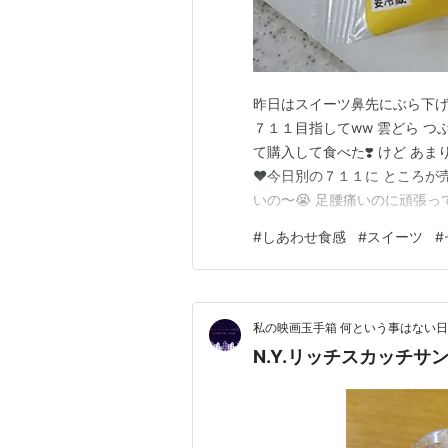
昨日はスイーツ鼻先にぶら下げ
７１１目指してww 雲どら つ
て購入して食べた❣️ けど あ
❤️今日別の７１１に ところ
いの〜😭 足腰痛いのに頑張
て急きょ７１１ドライブ🤣🤣
#
しあわせ食感
#
スイーツ
#
けで満足してまだ食べてません
gooからきました ラン…
私の映画玉手箱 何という事はない
N.Y.リッチスカッチ