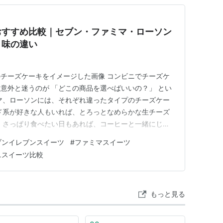
おすすめ比較｜セブン・ファミマ・ローソン
・味の違い
チーズケーキをイメージした画像 コンビニでチーズケ
意外と迷うのが 「どこの商品を選べばいいの？」 とい
マ、ローソンには、それぞれ違ったタイプのチーズケー
ド系が好きな人もいれば、とろっとなめらかな生チーズ
 さっぱり食べたい日もあれば、コーヒーと一緒にじっ
ね。 この記事では、コンビニチーズケーキの最新商品
ブンイレブンスイーツ
#
ファミマスイーツ
向、選び方、売っていない時の確認方法までまとめて解説
ニスイーツ比較
」を決めやすいように、セ…
もっと見る