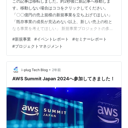
この記事は移転しました。約2秒後に新記事へ移動しま
す。移動しない場合はココをクリックしてください。
「〇〇億円の売上規模の新規事業を立ち上げてほしい」
「既存事業の成長が見込めない以上、新しい売上の柱と
なる事業を考えてほしい」 新規事業プロジェクトの多く
は、会社から新任プロジェクトリーダーへの突然の指示
#
新規事業
#
イベントレポート
#
セミナーレポート
ではじまります。 急に指名されたプロジェクトリーダー
#
プロジェクトマネジメント
は、人もお金も何もない暗中模索の状態から、なんとか
やり方を見つけ、試行錯誤しながら進めているのではな
いでしょうか。 コパイロツトではこうした大企業のプロ
ジェクトリーダーと共に悩み、共に考えながら、プロジ
•
i-plug Tech Blog
2年前
ェクトマネージャーや伴走支援という立場で、…
AWS Summit Japan 2024へ参加してきました！