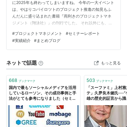
に2025年も終わってしまいますね。 今年の一大イベント
は、やはりコパイロツトのプロジェクト推進の知見もふ
んだんに盛り込まれた書籍『両利きのプロジェクトマネ
ジメント（翔泳社）』の刊行でした。 それ以外にも、自
社開催のイベントの様子をログミーBusiness様で掲載い
#
プロジェクトマネジメント
#
セミナーレポート
ただいたり、小学校への出前講義を行ったり。コパイロ
#
実績紹介
#
まとめブログ
ツトが蓄積してきた知見を、より多くの、そして幅広い
方々に届ける活動ができた1年だったように思います。 毎
月の活動の様子は、このブログにて「今月のコパイロツ
ネットで話題
もっと見る
ト」という形でご報告してきましたが、ここであらため
て1年間をふりかえってみます…
668
503
ブックマーク
ブックマーク
国内で最もソーシャルメディアを活用
「スーファミ」上村雅
しているローソン、その成功事例と手
テ」久夛良木健氏──“
法がとても参考になりました（セミナ
雄の歴史的証言から識
ーレポート）-Six Apart ブログ｜オウ
トフォームビジネスの
ンドメディア運営者のための実践的情
レポート】
報とコミュニティ