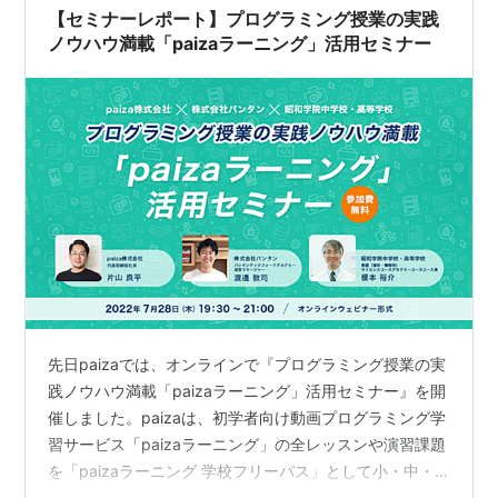
AFPのセミナーっ…
【セミナーレポート】プログラミング授業の実践
ノウハウ満載「paizaラーニング」活用セミナー
先日paizaでは、オンラインで『プログラミング授業の実
践ノウハウ満載「paizaラーニング」活用セミナー』を開
催しました。paizaは、初学者向け動画プログラミング学
習サービス「paizaラーニング」の全レッスンや演習課題
を「paizaラーニング 学校フリーパス」として小・中・
高・大学・専門学校向けにすべて無料でご提供していま