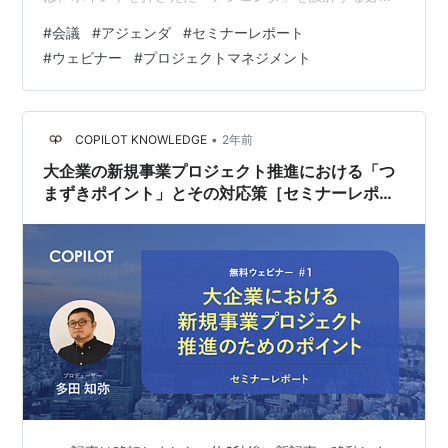
があります。 しかしアジェンダ設計に関して、みなさん
#
会議
#
アジェンダ
#
セミナーレポート
は次のような経験をしたことはないでしょうか？ そもそ
#
ウェビナー
#
プロジェクトマネジメント
も、明確なアジェンダがないまま会議がはじまる アジェ
ンダが適切に設定されておらず、会議が長くなり議論も
発展しない 毎回、アジェンダを作るのはプロジェクトリ
ーダーやプロジェクトマネージャーのみ こうした課題を
•
COPILOT KNOWLEDGE
2年前
解消するためには、どのようなことを意識…
大企業の新規事業プロジェクト推進における「つ
まずきポイント」とその対応策［セミナーレポー
ト］