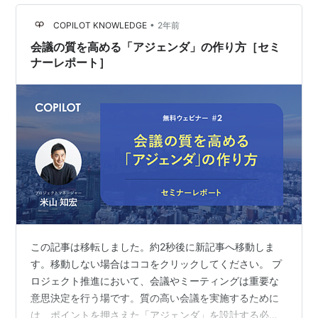
に必要なこと」。 このレポートでは、コパイロツトの越
川英宣（プロジェクトマネージャー・プロジェクトファ
•
COPILOT KNOWLEDGE
2年前
シリテーター）が当日…
会議の質を高める「アジェンダ」の作り方［セミ
ナーレポート］
この記事は移転しました。約2秒後に新記事へ移動しま
す。移動しない場合はココをクリックしてください。 プ
ロジェクト推進において、会議やミーティングは重要な
意思決定を行う場です。質の高い会議を実施するために
は、ポイントを押さえた「アジェンダ」を設計する必要