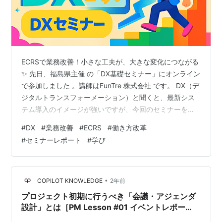
ECRSで業務改善！小さな工夫が、大きな変化につながる
✨ 先日、福島県主催 の「DX基礎セミナー」にオンライン
で参加しました 。講師はFunTre 株式会社 です。 DX（デ
ジタルトランスフォーメーション）と聞くと、最新シス
テム導入のイメージが強いですが、今回のセミナーを通
じて、本質は「働き方そのものを変えること」だと深く
#
DX
#
業務改善
#
ECRS
#
働き方改革
納得しました。 この記事では、研修で得た学びのうち、
#
セミナーレポート
#
学び
特に「明日から使える」と感じたポイントを共有しま
す。 1. 体系的に理解する！DXまでの4つのステップ DX
は一度に実現できるものではなく、段階を踏んで進める
必要があると説明がありました 。研修では、次の4つの
•
COPILOT KNOWLEDGE
2年前
ステップで整理…
プロジェクト初期に行うべき「会議・アジェンダ
設計」とは［PM Lesson #01 イベントレポー
ト］