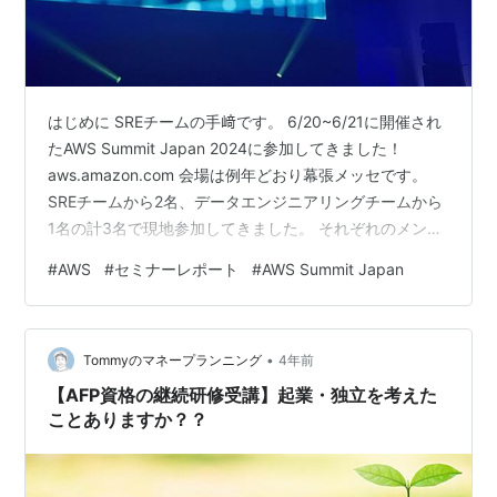
はじめに SREチームの手﨑です。 6/20~6/21に開催され
たAWS Summit Japan 2024に参加してきました！
aws.amazon.com 会場は例年どおり幕張メッセです。
SREチームから2名、データエンジニアリングチームから
1名の計3名で現地参加してきました。 それぞれのメンバ
ーから印象に残ったセッションやsummit参加に対する感
#
AWS
#
セミナーレポート
#
AWS Summit Japan
想を記載させていただきます。 はじめに 会場の様子 参
加セッションのレポート サーバーレス開発のベストプラ
クティス～より効果的に、より賢く使いこなすために～
•
IPv6 on AWS ～Public IPv4 アドレス削減に向けてでき
Tommyのマネープランニング
4年前
ることでき…
【AFP資格の継続研修受講】起業・独立を考えた
ことありますか？？