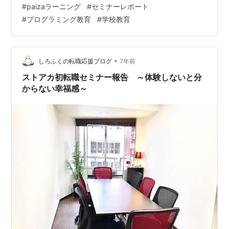
#
paizaラーニング
#
セミナーレポート
す。本イベントでは、実際にプログラミング教育に携わ
#
プログラミング教育
#
学校教育
るお二人を招きして「paizaラーニング 学校フリーパ
ス」を教育現場でご活用いただく際のノウハウや、プロ
グラミング教育の現場で感じている課題、その解決にど
う取り組んでいるかなどをお聞きしました。今回は、そ
•
しろふくの転職応援ブログ
7年前
の様子をレポート…
ストアカ初転職セミナー報告 ～体験しないと分
からない幸福感～