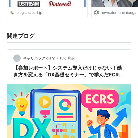
blog.sixapart.jp
news.denfaminicogam
関連ブログ
•
キャリハック diary
10ヶ月前
【参加レポート】システム導入だけじゃない！働
き方を変える「DX基礎セミナー」で学んだECRS
と4つのステップ