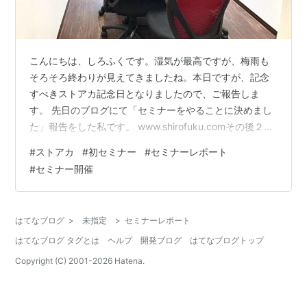
こんにちは、しろふくです。湿気が最高ですが、梅雨も
そろそろ終わりが見えてきましたね。本日ですが、記念
すべきストアカ記念日となりましたので、ご報告しま
す。 先日のブログにて「セミナーをやることに決めまし
た」報告をした私です。 www.shirofuku.comその後２週
間あまり、お申込みのないまま開催日が近づいたある
#
ストアカ
#
初セミナー
#
セミナーレポート
日。借りた部屋のキャンセル料を確認しようとパソコン
#
セミナー開催
を立ち上げたその時、なんとお申込みのメールが！！
（えーどこの馬の骨かわからない私に申し込んでくれる
方がいる！）もうこれは狂喜乱舞でした、はい。 実際の
はてなブログ
>
未指定
>
セミナーレポート
セミナー そして、セミナーですが、15分前に来ていただ
はてなブログ タグとは
ヘルプ
開発ブログ
はてなブログトップ
いたので、お待たせするのも申し…
Copyright (C) 2001-
2026
Hatena.