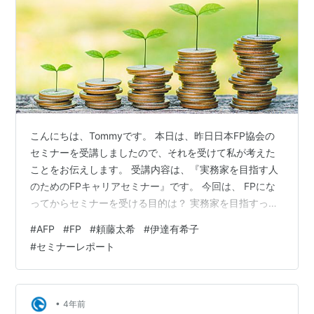
こんにちは、Tommyです。 本日は、昨日日本FP協会の
セミナーを受講しましたので、それを受けて私が考えた
ことをお伝えします。 受講内容は、『実務家を目指す人
のためのFPキャリアセミナー』です。 今回は、 FPにな
ってからセミナーを受ける目的は？ 実務家を目指すって
どんなこと？ 何かお金に纏わる良い情報はあった？
#
AFP
#
FP
#
頼藤太希
#
伊達有希子
等々、特にFPを目指す方やお金に関する情報を積極的に
#
セミナーレポート
取得していきたい方には、ちょっと有益な情報をお伝え
出来たら、と思いますのでよろしくお願いします。 AFP
のセミナーって何？？（概略） セミナー内容について 起
業される方の共通点 次の行動に活かせることは？ まとめ
•
4年前