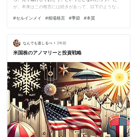
が、本来はこの格言には続きがあって、以下のような言
葉となっている。 Sell in May and go away, and come
#
セルインメイ
#
相場格言
#
季節
#
本質
on back on St. Leger’s Day. （5月に売却して、セント・
レジャーズ・デイまで戻ってくるな） セント・レジャー
ズ・デイというのは9月第2土曜日のことで、イギリスで
•
大きな競馬レースが行われる日らしい。 要は、「株は9
なんでも道しるべ
2年前
月ごろに買い、5月に…
米国株のアノマリーと投資戦略