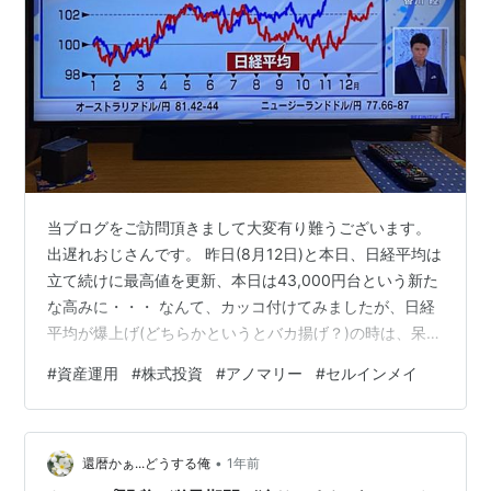
当ブログをご訪問頂きまして大変有り難うございます。
出遅れおじさんです。 昨日(8月12日)と本日、日経平均は
立て続けに最高値を更新、本日は43,000円台という新た
な高みに・・・ なんて、カッコ付けてみましたが、日経
平均が爆上げ(どちらかというとバカ揚げ？)の時は、呆ケ
－っと株価画面を眺めるしかありません。 なんで、8月
#
資産運用
#
株式投資
#
アノマリー
#
セルインメイ
にこんなに上げる？ 「アノマリー大好きオジサン」の私
がこれまでもっとも重要視(？)してきたのは、何度か話題
にしましたが、「セルインメイ」です。 株は5月に売
•
れ。 この投資アノマリーには続きがあって、 5月に株を
還暦かぁ...どうする俺
1年前
売ったら、退場。 セントレジャーデイ(9月第2土曜)まで