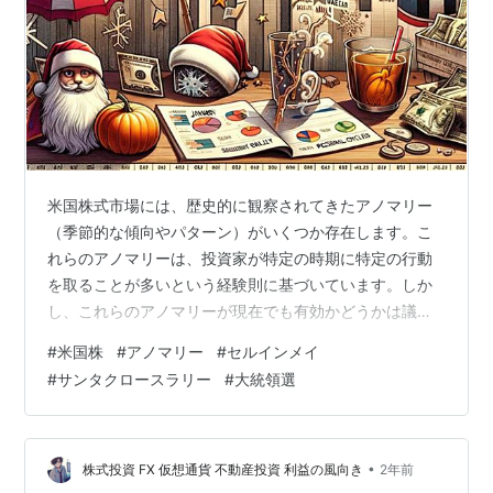
米国株式市場には、歴史的に観察されてきたアノマリー
（季節的な傾向やパターン）がいくつか存在します。こ
れらのアノマリーは、投資家が特定の時期に特定の行動
を取ることが多いという経験則に基づいています。しか
し、これらのアノマリーが現在でも有効かどうかは議論
の余地があります。本記事では、代表的なアノマリーと
#
米国株
#
アノマリー
#
セルインメイ
その実際の有効性について考察し、適切な投資戦略につ
#
サンタクロースラリー
#
大統領選
いて提案します。 代表的なアノマリー 1月効果
（January Effect）1月効果とは、新年の1月に株価が上
昇しやすいという傾向です。特に、小型株がこの時期に
上昇しやすいとされています。年末の税金対策売りが終
•
株式投資 FX 仮想通貨 不動産投資 利益の風向き
2年前