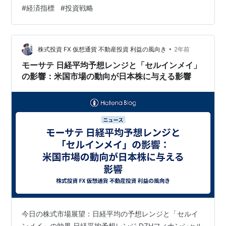
メントの堀古英司氏によると、この格言は現在の市場状
#
経済指標
#
投資戦略
況に必ずしも当てはまらないかもしれません。本記事で
は、堀古氏の見解とともに、アメリカ株式市場の現状と
今後の見通しについて詳しく解説します。 セルインメイ
の由来と現状 セルインメイの由来 「セルインメイ」は、
•
株式投資 FX 仮想通貨 不動産投資 利益の風向き
2年前
株式市場の季節的…
モーサテ 日経平均予想レンジと「セルインメイ」
の影響：米国市場の動向が日本株に与える影響
今日の株式市場展望：日経平均の予想レンジと「セルイ
ンメイ」の効果 日経平均予想レンジ DZHフィナンシャル