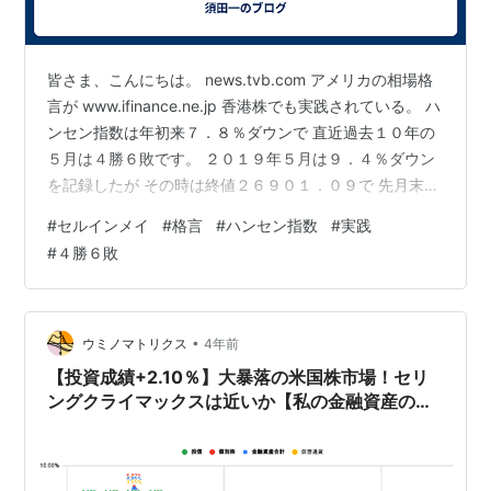
皆さま、こんにちは。 news.tvb.com アメリカの相場格
言が www.ifinance.ne.jp 香港株でも実践されている。 ハ
ンセン指数は年初来７．８％ダウンで 直近過去１０年の
５月は４勝６敗です。 ２０１９年５月は９．４％ダウン
を記録したが その時は終値２６９０１．０９で 先月末終
値１８２３４．２７とは 随分株価水準が違います。 見事
#
セルインメイ
#
格言
#
ハンセン指数
#
実践
な下げとも言え 中国の５月ＰＭＩデータも手伝い 散々で
#
４勝６敗
した(;´д｀)トホホ それに比べて 日本株の元気な事(^^♪
そんな時もありますよね。 投資はこれからも続きます。
では。
•
ウミノマトリクス
4年前
【投資成績+2.10％】大暴落の米国株市場！セリ
ングクライマックスは近いか【私の金融資産の推
移と注目セクターの様子】