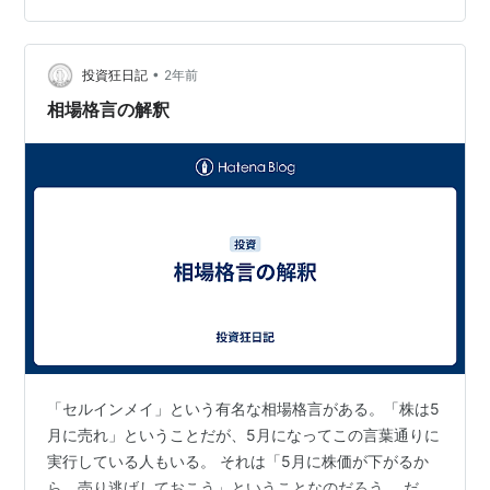
間も迫り、状況によっては再度の大幅下落がやって来る
かも知れない。 前回の下落時、ここで買わなきゃと思っ
•
てはみたものの、買付余力が乏しく、また、このまま下
投資狂日記
2年前
落し続けるんじゃないかという不安で買いに走れなか…
相場格言の解釈
「セルインメイ」という有名な相場格言がある。「株は5
月に売れ」ということだが、5月になってこの言葉通りに
実行している人もいる。 それは「5月に株価が下がるか
ら、売り逃げしておこう」ということなのだろう。 だ