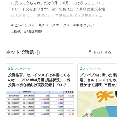
に売って立ち去れ、だが9月（10月）には戻ってこい）」
というものがあります。例年であれば、5月頃に株式市場
は天井をつけ、夏場にかけて夏枯れ相場（調整局面）に
入り、10月（リターン・イン・オクトーバー）にかけて
#
セルインメイ
#
スペースエックス
#
キオクシア
再び買い場が訪れるという周期的なパターンです。しか
#
株式
#
65歳FIRE
し、2026年の株式市場はこの教科書通りのアノマリーと
は異なる動きを見せています。その背景には、今年最大
の目玉となった「スペースエックス（SpaceX）」の
ネットで話題
もっと見る
IPO（新規上場）の存…
26
25
ブックマーク
ブックマーク
投資格言、セルインメイは本当にくる
プチバブルに沸いた東
のか…（2021年4月度 損益状況） - 株
場、セルインメイちゃ
投資の初心者向け実践記録 | プロでは
覗かせて崩壊 : 市況
ない投資家の端くれ奮闘記