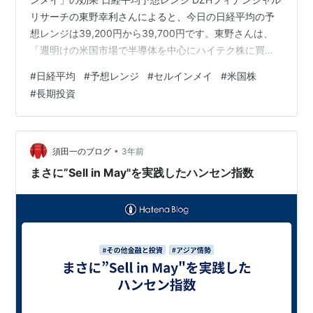
リサーチの東野幸利さんによると、今日の日経平均の予
想レンジは39,200円から39,700円です。東野さんは、
「週明けの米国市場で半導体を中心にハイテク株に買い
が入っているため、日本株上昇に追い風となる。ドル円
#
日経平均
#
予想レンジ
#
セルインメイ
#
米国株
がやや円安方向で推移している点も好感材料になりやす
#
長期投資
い」と述べています。 注目ポイント：「セルインメイ」
の効果 セルインメイとは？ 「セルインメイ（Sell in
May）」は、投資の格言であり、「5月に株を売って市場
から撤退せよ」という意味です。しかし、東野さんは
•
須田一のブログ
3年前
「セント・レジャー・…
まさに”Sell in May"を実践したハンセン指数