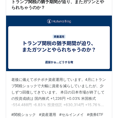
トランプ関税の猶予期間が迫り、またガツンとや
戻ってくる…
られちゃうのか？
老後に備えてボチボチ資産運用しています。4月にトラン
プ関税ショックで大幅に資産を減らしていましたが、少
しずつ回復してきています。 本日の日本市場が終了して
の投資成績は 国内株式 +1,226円 +0.03% 米国株式
-554.488円 -6.83％ 投資信託 +630,314円 +15.76％
で、国内株式も遂にプラ転しました。 この勢いで米国株
#
関税ショック
#
資産運用
#
セルインメイ
#
債券ETF
も伸びてくれれば良いのですが、トランプ関税の猶予期