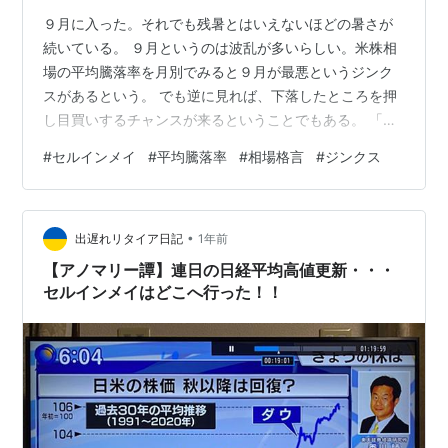
９月に入った。それでも残暑とはいえないほどの暑さが
続いている。 ９月というのは波乱が多いらしい。米株相
場の平均騰落率を月別でみると９月が最悪というジンク
スがあるという。 でも逆に見れば、下落したところを押
し目買いするチャンスが来るということでもある。 「セ
ルインメイ（５月に売れ）」という相場格言がある。こ
#
セルインメイ
#
平均騰落率
#
相場格言
#
ジンクス
れには続きがあって、正確にはこうだ。 Sell in May and
go away, and come on back on St. Leger’s Day. （5月
に売却して、セント・レジャーズ・デイまで戻ってくる
•
な） セント・レジャーズ・デイというのは9月第2土曜日
出遅れリタイア日記
1年前
のことで、イギリスで大…
【アノマリー譚】連日の日経平均高値更新・・・
セルインメイはどこへ行った！！