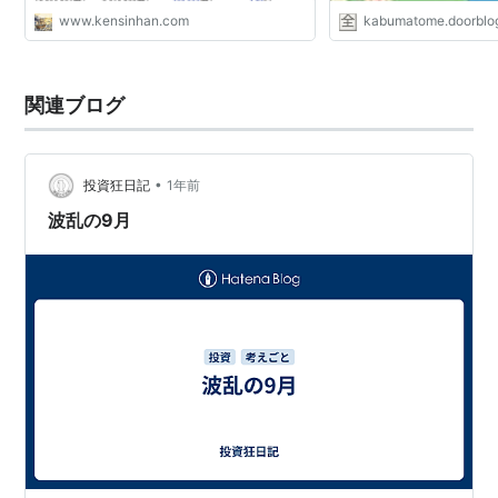
www.kensinhan.com
kabumatome.doorblog
関連ブログ
•
投資狂日記
1年前
波乱の9月