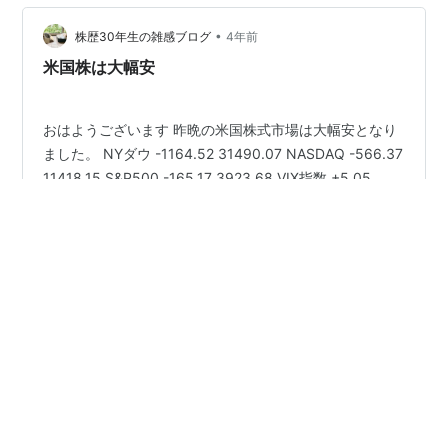
トレード記録 個別銘柄の売買 投資信託の売買 金融資産
の損益 「株式」「投信…
•
株歴30年生の雑感ブログ
4年前
米国株は大幅安
おはようございます 昨晩の米国株式市場は大幅安となり
ました。 NYダウ -1164.52 31490.07 NASDAQ -566.37
11418.15 S&P500 -165.17 3923.68 VIX指数 +5.05
31.15 原油 -2.77 106.86 為替 128.17 ビットコインが最
近の安値27,000ドル割れまで行ったあと、切り返して
30,000ドルを取り返したと思ったらまた割れてました。
#
仮想通貨
#
米国株
#
セルインメイ
またなんか嫌な雰囲気を感じてるんですけど、今回も杞
憂で終われるんでしょうか。やはり仮想通貨は株よりも
変動性が高いので、大きく動くのは致し方ないんですけ
•
ど、それは上に行く時も同じなので、…
ウミノマトリクス
4年前
【投資成績+1.62％】再びディフェンシブ銘柄の
ターンでハイグロはやられ、5月後半も空気は重
い【私の金融資産の推移と注目セクターの様子】