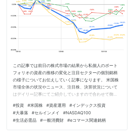
この記事では前日の株式市場の結果から私個人のポート
フォリオの資産の推移の変化と注目セクターの個別銘柄
の様子についてお伝えしていく記事になります。 米国株
市場全体の状況やニュース、注目株、決算状況について
はデイリー記事にてご紹介していますので合わせて御覧
ください。 米国株市場全体の状況やニュース、注目株、
#
投資
#
米国株
#
資産運用
#
インデックス投資
決算状況についてはこちらから 目次のリンクをクリック
#
大暴落
#
セルインメイ
#
NASDAQ100
で気になるセクターにジャンプできるわよ 2022年5月18
#
生活必需品
#
一般消費財
#
eコマース関連銘柄
日の米国株市場全体（S&P500ヒートマップ） 大型＆小
型株とグロースとバリュー株 私の金融資産の推移 昨日の