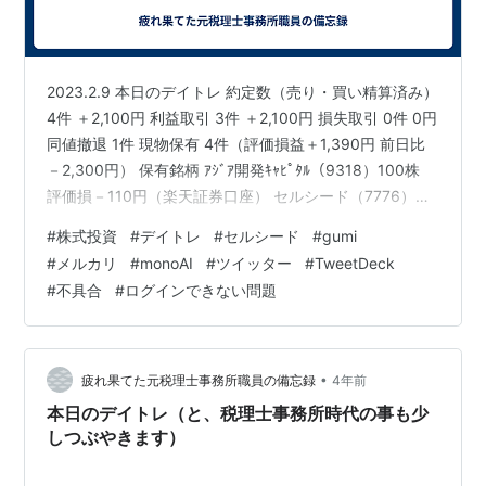
2023.2.9 本日のデイトレ 約定数（売り・買い精算済み）
4件 ＋2,100円 利益取引 3件 ＋2,100円 損失取引 0件 0円
同値撤退 1件 現物保有 4件（評価損益＋1,390円 前日比
－2,300円） 保有銘柄 ｱｼﾞｱ開発ｷｬﾋﾟﾀﾙ（9318）100株
評価損－110円（楽天証券口座） セルシード（7776）
100株 評価益＋4,000円（松井証券口座）
#
株式投資
#
デイトレ
#
セルシード
#
gumi
gumi（3903）100株 評価損－3,200円（松井証券口座）
#
メルカリ
#
monoAI
#
ツイッター
#
TweetDeck
ほか1件 評価益＋700円（松井証券口座） ・今日は朝か
#
不具合
#
ログインできない問題
らトラブルで、あまり落ち着かない場中でしたが、 しっ
かり利益を取ることが出来ましたので、良かっ…
•
疲れ果てた元税理士事務所職員の備忘録
4年前
本日のデイトレ（と、税理士事務所時代の事も少
しつぶやきます）