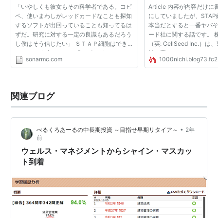
「いやしくも彼女もその科学者である。コピ
Article 内容が内容だ
ペ、使いまわしがレッドカードなことも探知
にしていましたが、STA
するソフトが出回っていることも知ってるは
本当だとすると一番ヤバ
ずだ。研究に対する一定の良識もあるだろう
ード社に関する話です。 
し僕はそう信じたい」 ＳＴＡＰ細胞はできた
（英: CellSeed Inc
の？ にそう書いたら、「コピペがいけないと
社を置くバイオベンチャー。
sonarmc.com
1000nichi.blog73.fc
は知りませんでした」とあっぱれなご発言が
年）5月9日に設立したベ
あり、もう彼女...
業務は細胞シー...
関連ブログ
•
べるくろあーるの中長期投資 ～目指せ早期リタイア～
2年
前
ウェルス・マネジメントからシャイン・マスカッ
ト到着