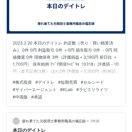
2023.2.20 本日のデイトレ 約定数（売り・買い精算済
み） 0件 0円 利益取引 0件 ＋0円 損失取引 0件 －0円 同
値撤退 0件 現物保有 3件（評価損益＋3,190円 前日比 ＋
1,700円） 保有銘柄 ｱｼﾞｱ開発ｷｬﾋﾟﾀﾙ（9318）評価損－10
円（楽天証券口座） ほか2件 評価益＋3,200円（松井証
券口座） ・本日は、主にスイング用の銘柄物色のトレー
#
株式投資
#
デイトレ
#
短期売買
#
セルシード
ドのため、デイトレは 全くできずとなりました。 デイト
#
サイバーエージェント
#
KLab
#
ラピスリライツ
レも狙いには行ったものの、なかなかエントリーできず
#
中国版
#
承認
終了 という状況です。全くエントリーできなかったの
は、ちょっと 悔しいですね… スイング用銘柄は、とりあ
えずは１銘柄追加…
•
疲れ果てた元税理士事務所職員の備忘録
3年前
本日のデイトレ