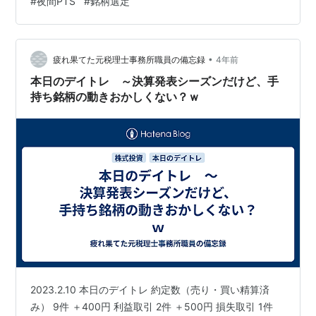
#
夜間PTS
#
銘柄選定
感じと なります。いろいろと他の銘柄を分析しながらと
いう所で、今回試しで 新規銘柄に突入したという所で
す。…
•
疲れ果てた元税理士事務所職員の備忘録
4年前
本日のデイトレ ～決算発表シーズンだけど、手
持ち銘柄の動きおかしくない？ｗ
2023.2.10 本日のデイトレ 約定数（売り・買い精算済
み） 9件 ＋400円 利益取引 2件 ＋500円 損失取引 1件