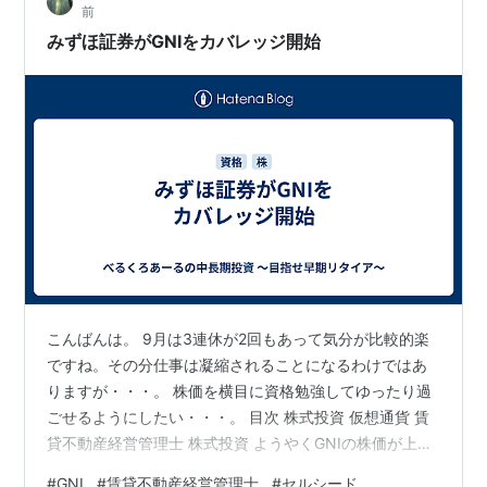
前
と2-3日考えますか。 目次 株主優待 …
みずほ証券がGNIをカバレッジ開始
こんばんは。 9月は3連休が2回もあって気分が比較的楽
ですね。その分仕事は凝縮されることになるわけではあ
りますが・・・。 株価を横目に資格勉強してゆったり過
ごせるようにしたい・・・。 目次 株式投資 仮想通貨 賃
貸不動産経営管理士 株式投資 ようやくGNIの株価が上が
ってきてくれました。2500円近くまで急上昇。2300円
#
GNI
#
賃貸不動産経営管理士
#
セルシード