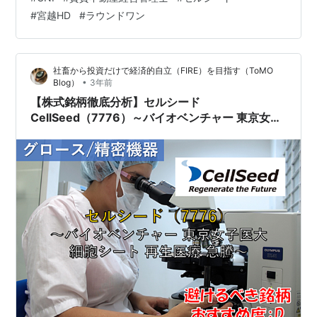
以下でチクチク買い増してきた甲斐があるというもので
#
宮越HD
#
ラウンドワン
す。 やっぱり日本の証券会社にカバレッジされるという
のは重要な要素の1つなんですね。 これを皮切りに、9月
のお楽しみがどんどん発表されて行って欲しいと思いま
社畜から投資だけで経済的自立（FIRE）を目指す（ToMO
す。9月中には、新NISAスタートで買った3000円の株価
•
Blog）
3年前
を越えていっ…
【株式銘柄徹底分析】セルシード
CellSeed（7776）～バイオベンチャー 東京女子
医大 細胞シート 再生医療 急騰～