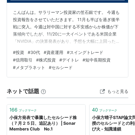
こんばんは。サラリーマン投資家の笠石銀です。 今週も
投資報告をさせていただきます。 11月も半ばを過ぎ後半
戦に突入。今週は対中国に対する不安感からか株価が下
落傾向でしたが、11/20に一大イベントである米国企業
「NVIDIA」の決算発表があり、予想を大幅に上回った結
果、市場全体に活気が戻りましたね。 たった1社の決算が
#
投資
#
30代
#
資産運用
#
スイングトレード
国内外問わずにこれほど影響力を及ぼすとは、毎回のこ
#
信用取引
#
株式投資
#
デイトレ
#
短中長期投資
とながら驚きです。ヤフコメかXかで誰かが「市場全体に
#
メタプラネット
#
セルシード
ベホマラー（ドラクエの全体回復呪文）をかけたみた
い」と表現していましたが、言い得て妙だと感じます。
全世界が注目したと言っても過言ではない企業の決算を
ネットで話題
もっと見る
終え、とりあえず一息といったと…
166
40
ブックマーク
ブックマーク
小保方発表で暴騰したセルシード株
小保方晴子STAP論文
（７月２５日、追記あり） | Sonar
授のセルシードとの利
Members Club No.1
び火 - 知識連鎖