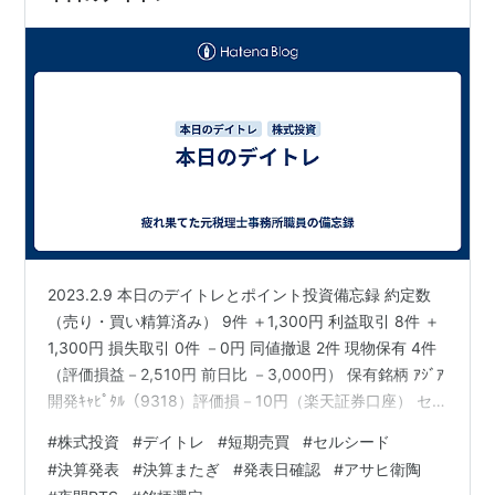
2023.2.9 本日のデイトレとポイント投資備忘録 約定数
（売り・買い精算済み） 9件 ＋1,300円 利益取引 8件 ＋
1,300円 損失取引 0件 －0円 同値撤退 2件 現物保有 4件
（評価損益－2,510円 前日比 －3,000円） 保有銘柄 ｱｼﾞｱ
開発ｷｬﾋﾟﾀﾙ（9318）評価損－10円（楽天証券口座） セ
ルシード（7776）評価損－2,000円（松井証券口座） ほ
#
株式投資
#
デイトレ
#
短期売買
#
セルシード
か2件 評価益－500円（松井証券口座） ・デイトレはた
#
決算発表
#
決算またぎ
#
発表日確認
#
アサヒ衛陶
またま見ていたアサヒ衛陶（5341）で勝たせてもらった