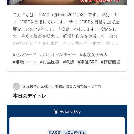
こんにちは、ToMO（@tomo2011_08）です。 私は、サ
イドFIREを目指しています。 サイドFIREを目指す上で重
要なことの1つとして、「投資」があります。 投資をし
て、今ある資産を拡大し、経済的自立を達成して、自分
のやりたいことを仕事にしたいと思っています。 様々な
投資の方法がありますが、その中の1つとして株式投資が
#
セルシード
#
バイオベンチャー
#
東京女子医大
あり、株式投資を行う上で株式銘柄を分析することは非
#
細胞シート
#
再生医療
#
急騰
#
東証GRT
#
精密機器
常に重要なことです。 日本株式投資をされる方の必需品
といえるのが、以下の四季報になります。 お持ちでない
方は、以下から購入して読まれることをお勧めします。
リンク 銘柄の事業内容は？、業績はどうか？、配当はい
•
疲れ果てた元税理士事務所職員の備忘録
3年前
くらなのか？…
本日のデイトレ