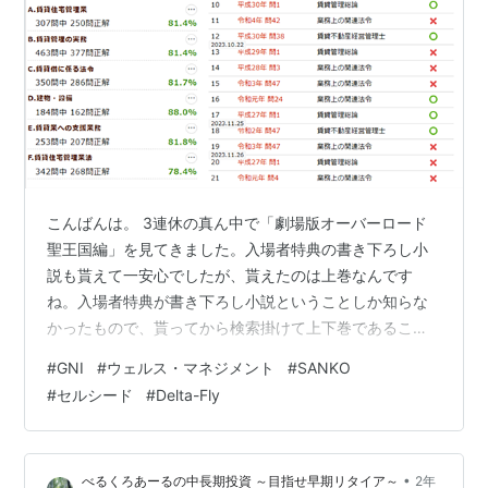
こんばんは。 3連休の真ん中で「劇場版オーバーロード
聖王国編」を見てきました。入場者特典の書き下ろし小
説も貰えて一安心でしたが、貰えたのは上巻なんです
ね。入場者特典が書き下ろし小説ということしか知らな
かったもので、貰ってから検索掛けて上下巻であること
を知りました。下巻は9/27からの配布だそうで、もう1回
#
GNI
#
ウェルス・マネジメント
#
SANKO
見に行かないといけないようなので、どうしたものか。
#
セルシード
#
Delta-Fly
上巻はすでに読んでしまったので、続きが気にはなるの
ですが、そんな短期に同じ映画を2回みたいかと言われる
となぁ、という感じでして。前売りは全然混んでなかっ
•
べるくろあーるの中長期投資 ～目指せ早期リタイア～
2年
たので、直前まで考えても大丈夫だと思いますので、あ