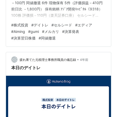
－100円 同値撤退 6件 現物保有 5件（評価損益－410円
前日比 －1,800円） 保有銘柄 ｱｼﾞｱ開発ｷｬﾋﾟﾀﾙ（9318）
100株 評価損－110円（楽天証券口座） セルシード
（7776）100株 評価益＋1,700円（松井証券口座）
#
株式投資
#
デイトレ
#
セルシード
#
エディア
gumi（3903）100株 評価損－3,800円（松井証券口座）
#
Aiming
#
gumi
#
メルカリ
#
決算発表
ほか2件 評価益＋1,800円（松井証券口座） ほんとgumi
#
決算翌日株価
#
同値撤退
君さぁ、どうにかならんですかねぇ？？ｗ 材料ないのに
変な動きしすぎなんですよねぇ…(´Д｀;…
•
疲れ果てた元税理士事務所職員の備忘録
4年前
本日のデイトレ