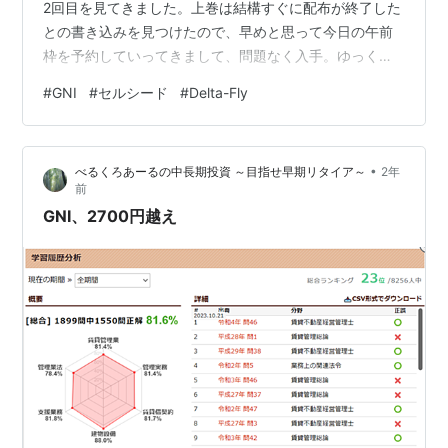
2回目を見てきました。上巻は結構すぐに配布が終了した
との書き込みを見つけたので、早めと思って今日の午前
枠を予約していってきまして、問題なく入手。ゆっくり
読むことにします。 しかしやっぱり、映画は原作小説を
#
GNI
#
セルシード
#
Delta-Fly
端折るところが結構あるところが気になって、TVアニメ
で12話かけてやって貰いたかったという感想です。つま
らないという訳ではなくて、不完全燃焼という感じで
•
べるくろあーるの中長期投資 ～目指せ早期リタイア～
2年
す。バザーのところとか、レメディオスのパワハラっぷ
前
りとか。小説最初から読みたいなぁ。 あとは、自民党総
GNI、2700円越え
裁選はがっかりでした。あれだけ党内で批…