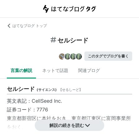
はてなブログ トップ
セルシード
このタグでブログを書く
言葉の解説
ネットで話題
関連ブログ
セルシード
(
サイエンス
)
【
せるしーど
】
英文表記：CellSeed Inc.
証券コード：7776
東京都
新宿区
に本社をおき、
東京都
江東区
に富岡事業所
解説の続きを読む
をおく、