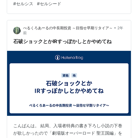
#
セルシス
#
セルシード
は達成できると思うのですが、なんでそうしないんです
かね。相手が辞めない理由を提供しているとしか思えま
せんし、他党の支持者は尚更支持しなくなると思いま
•
べるくろあーるの中長期投資 ～目指せ早期リタイア～
2年
す。 なので、不記載は裏金だ、有罪だ、辞職しろと連呼
前
していた野党の議員は、まず我先にと辞職しましょ…
石破ショックとかIRすっぽかしとかやめてね
こんばんは。 結局、入場者特典の書き下ろし小説の下巻
が欲しかったので「劇場版オーバーロード 聖王国編」を