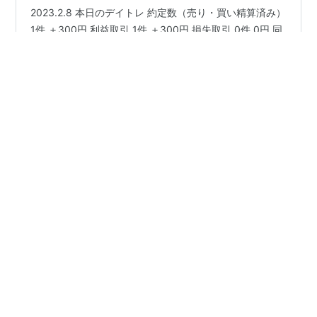
2023.2.8 本日のデイトレ 約定数（売り・買い精算済み）
1件 ＋300円 利益取引 1件 ＋300円 損失取引 0件 0円 同
値撤退 0件 現物保有 4件（評価損益＋3,690円 前日比 ＋
800円） 保有銘柄 ｱｼﾞｱ開発ｷｬﾋﾟﾀﾙ（9318）100株 評価
損－110円（楽天証券口座） セルシード（7776）100株
評価益＋4,000円（松井証券口座） gumi（3903）100株
#
株式投資
#
デイトレ
#
セルシード
#
決算発表
評価損－1,100円（松井証券口座） ほか1件 評価益＋900
#
決算翌日株価
#
確率論
#
ポイント投資
円（松井証券口座） アジア開発、また下がっとるやん
#
単元未満株
#
1株
#
投資初心者
(´Д｀) ・今日のデイトレードはセルシード1件のみとなり
ました。 今日も買い増しのタ…
•
疲れ果てた元税理士事務所職員の備忘録
4年前
本日のデイトレ
2023.2.7 本日のデイトレ 約定数（売り・買い精算済み）
0件 0円 利益取引 0件 0円 損失取引 0件 0円 同値撤退 0
件 現物保有 4件（評価損益＋2,890円 前日比 ＋1,500