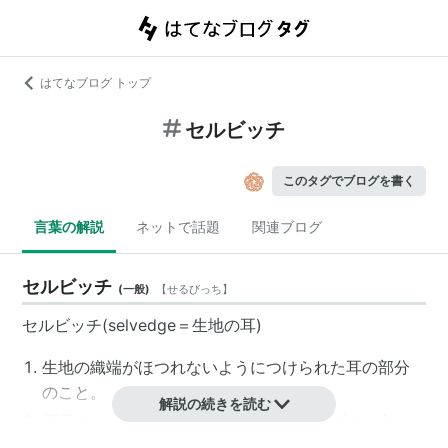
はてなブログ トップ
セルビッチ
このタグでブログを書く
言葉の解説
ネットで話題
関連ブログ
セルビッチ
(
一般
)
【
せるびっち
】
セルビッチ(selvedge＝生地の耳)
生地の織端がほつれないようにつけられた耳の部分
のこと。
解説の続きを読む
原反のサイドを利用して作られたジーンズの、主に
アウトシームに使われている耳のこと。