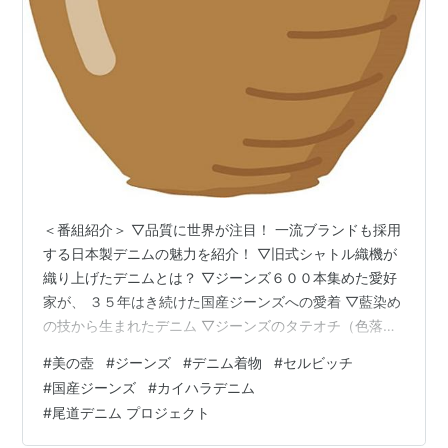
＜番組紹介＞ ▽品質に世界が注目！ 一流ブランドも採用
する日本製デニムの魅力を紹介！ ▽旧式シャトル織機が
織り上げたデニムとは？ ▽ジーンズ６００本集めた愛好
家が、 ３５年はき続けた国産ジーンズへの愛着 ▽藍染め
の技から生まれたデニム ▽ジーンズのタテオチ（色落
ち）を生み出す 糸の染色の秘密 ▽さまざまな職業の人
#
美の壺
#
ジーンズ
#
デニム着物
#
セルビッチ
が、 はいて育てる尾道のデニムプロジェクトとは？ ＜初
#
国産ジーンズ
#
カイハラデニム
回放送日：平成29(2017)年10月13日＞ ＜番組紹介＞ 美
#
尾道デニム プロジェクト
の壺１．着る人の人生に寄り添う デニム愛好家・片山章
一さん セルビッチ（ジャパンブルー（JAPAN BLUE