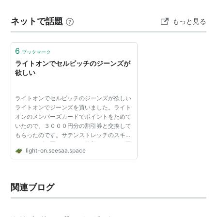
JEANS）） 美の壺２．伝統から生まれる日本の青 伝統
ネットで話題
もっと見る
技…
6
ブックマーク
ライトオンでセルビッチのジーンズが
欲しい
ライトオンでセルビッチのジーンズが欲しい
ライトオンでジーンズを買いました。ライト
オンのメンバーズカードでポイントをためて
いたので、３０００円分の割引券と交換して
もらったのです。サテンストレッチのスキニ
ージーンズを買いました。値段は５９００円
light-on.seesaa.space
でしたが、割引カードがあったのでとても安
く買うことができ...
関連ブログ