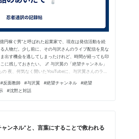
1億円稼ぐ男”と呼ばれた起業家で、現在は発信活動を続
いる人物だ。少し前に、その与沢さんのライブ配信を見な
まま出す機会を逃してしまったけれど、時間が経っても印
こに残しておきたい。 🌌 与沢翼の「絶望チャンネル」
の 夜、何気なく開いたYouTubeに、与沢翼さんのライ
わけじゃない。テンションが高いわけでもない。ただ、ぽ
#
反面教師
#
与沢翼
#
絶望チャンネル
#
絶望
っているだけだった。 でも、それが妙に、引き込まれ
示
#
沈黙と対話
事」ではなく…
望チャンネル”と、言葉にすることで救われる