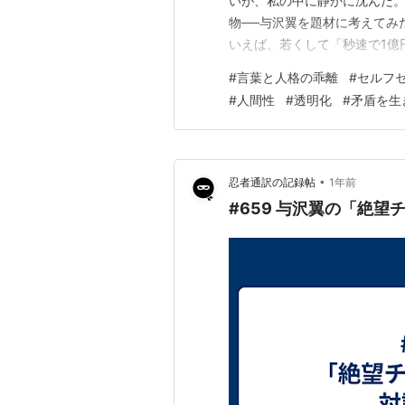
いが、私の中に静かに沈んだ
物──与沢翼を題材に考えてみた
いえば、若くして「秒速で1億
してきた人物だ。近年の彼は、Y
#
言葉と人格の乖離
#
セルフ
いる。 一見すればそれは「演
#
人間性
#
透明化
#
矛盾を生
の語りはむしろ セルフセラピ
•
忍者通訳の記録帖
1年前
#659 与沢翼の「絶望