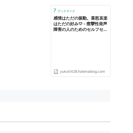
7
ブックマーク
感情はただの振動。喜怒哀楽
はただの好み♡ - 痙攣性発声
障害の人のためのセルフセラ
ピー
yuko0428.hatenablog.com