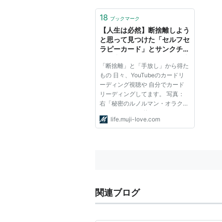
18
ブックマーク
【人生は必然】断捨離しよう
と思って見つけた「セルフセ
ラピーカード」とサンクチュ
アリ出版さんのメッセージ本
「断捨離」と「手放し」から得た
もの 日々、YouTubeのカードリ
ーディング視聴や 自分でカード
リーディングしてます。 写真：
右「秘密のルノルマン・オラクル
カード」 （よく使ってるものの
life.muji-love.com
箱です＾＾） その中で、最近よ
く出るのが 「断捨離」と「手放
し」をする、、、っということ。
ちょうど、娘が本売りにいこ！！
っ...
関連ブログ