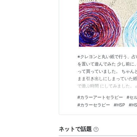
※クレヨンと丸い紙で行う、占
を置いて遊んでみた 少し前に
って買っていました。 ちゃん
まま引き出しにしまっていた紙
で遊ぶ時間 にしてみました。
クルカードやタロットカード
#
カラーアートセラピー
#
セ
今回は色を選んで、置いてみる
#
カラーセラピー
#
HSP
#
H
ラーアートセラピー的な遊びで
ネットで話題