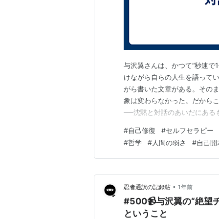
与沢翼さんは、かつて“秒速で
けながら自らの人生を語って
がら書いた文章がある。その
象は変わらなかった。だからこ
──沈黙と対話のあいだにあるも
ブが流れていた。話題がある
#
自己修復
#
セルフセラピー
つりぽつりと、自分の状態を語
#
哲学
#
人間の弱さ
#
自己開
る。 🕯️ 語られるのは「出来
•
忍者通訳の記録帖
1年前
#500📹与沢翼の“絶
ということ