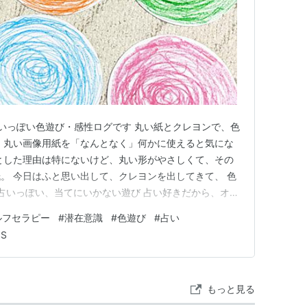
いっぽい色遊び・感性ログです 丸い紙とクレヨンで、色
、丸い画像用紙を「なんとなく」何かに使えると気にな
とした理由は特にないけど、丸い形がやさしくて、その
。 今日はふと思い出して、クレヨンを出してきて、 色
 占いっぽい、当てにいかない遊び 占い好きだから、オラ
の「引く」「並べる」「眺める」あの感じをヒントに、
ルフセラピー
#
潜在意識
#
色遊び
#
占い
というセルフリーディング。 感性をゆるめるためのカ
SS
す。 色は選ぶけど…
もっと見る