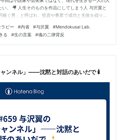
。今回は小説家や芸術家ではなく、現代を生きる一人の人
い。 🎥 人生そのものを作品にしてしまう人 与沢翼と
円稼ぐ男」と呼ばれ、投資や事業で成功と失敗を繰り返
ouTubeでの長時間の独白配信で多くの人を惹きつけて
セラピー
#
内省
#
与沢翼
#
Mendokusai Lab.
出」にも思える。だが私は、それを見続けるうちに、彼
きる
#
生の言葉
#
魂の二律背反
ー に近いのでは…
チャンネル」――沈黙と対話のあいだで 🕯️