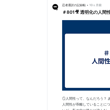
•
忍者通訳の記録帖
10ヶ月前
＃801🎥 透明化の人
🪞人間性って、なんだろう？
人間性が乖離していることにつ