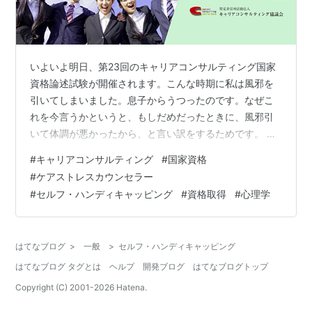
いよいよ明日、第23回のキャリアコンサルティング国家
資格論述試験が開催されます。こんな時期に私は風邪を
引いてしまいました。息子からうつったのです。なぜこ
れを今言うかというと、もしだめだったときに、風邪引
いて体調が悪かったから、と言い訳をするためです。 こ
れがセルフ・ハンディキャッピングです。 たとえ失敗し
#
キャリアコンサルティング
#
国家資格
ても自尊心を保てるように、あらかじめ自分にはハンデ
#
ケアストレスカウンセラー
ィキャップがあると主張したり、実際にハンディキャッ
#
セルフ・ハンディキャッピング
#
資格取得
#
心理学
プを作り出してしまうことです。 よくありますよね、学
生の頃も、友達に全然勉強してない、って言ったり。あ
れは他の意味もありそうですが、セルフ・ハンディキャ
はてなブログ
>
一般
>
セルフ・ハンディキャッピング
ッピングの一つですね。 さて、キャリコンの…
はてなブログ タグとは
ヘルプ
開発ブログ
はてなブログトップ
Copyright (C) 2001-
2026
Hatena.