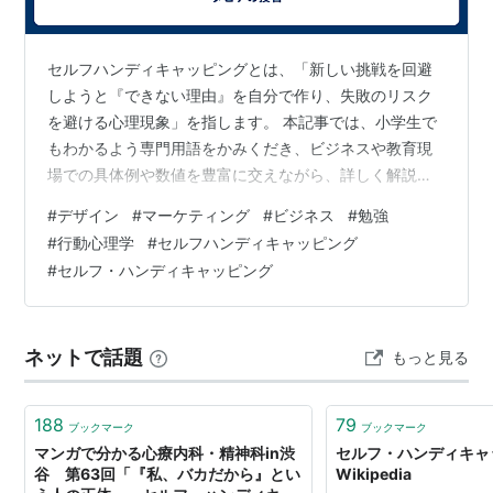
セルフハンディキャッピングとは、「新しい挑戦を回避
しようと『できない理由』を自分で作り、失敗のリスク
を避ける心理現象」を指します。 本記事では、小学生で
もわかるよう専門用語をかみくだき、ビジネスや教育現
場での具体例や数値を豊富に交えながら、詳しく解説し
ます。 1. セルフハンディキャッピングとは何か？ 自分な
#
デザイン
#
マーケティング
#
ビジネス
#
勉強
んかじゃ無理 小学生でもわかる例 歴史的背景と研究者の
#
行動心理学
#
セルフハンディキャッピング
取り組み 2. セルフハンディキャッピング：🔥企業事例 大
#
セルフ・ハンディキャッピング
手学習塾「スタディアップ」の研修プログラム IT企業
「フューチャーコード」の新人研修 スポーツ用品メーカ
ー「アスレプロ」の社内プロジェクト 3. なぜ人はセルフ
ネットで話題
もっと見る
ハンディキャッピン…
188
79
ブックマーク
ブックマーク
マンガで分かる心療内科・精神科in渋
セルフ・ハンディキャッ
谷 第63回「『私、バカだから』とい
Wikipedia