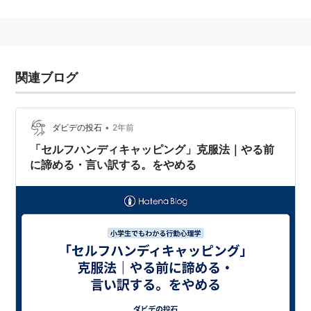
より小さくすることができ、成功したときにはハンディ
キャップを乗り越えた自分への評価の上昇を期待するこ
とができる。
自尊心を守るための防衛行動。
関連ブログ
具体例
わざわざ試験前に掃除やゲーム等のために時間をと
•
ダビデの投石
2年前
る
「セルフハンディキャッピング」克服法｜やる前
明らかに無理な量のタスクを引き受ける
に諦める・言い訳する。をやめる
試験前に「全然勉強してないわー」「体調悪いんだ
よねー」などと発言する