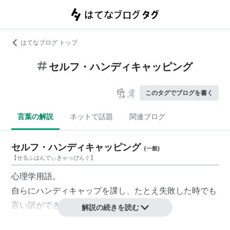
はてなブログ トップ
セルフ・ハンディキャッピング
このタグでブログを書く
言葉の解説
ネットで話題
関連ブログ
セルフ・ハンディキャッピング
(
一般
)
【
せるふはんでぃきゃっぴんぐ
】
心理学用語。
自らにハンディキャップを課し、たとえ失敗した時でも
言い訳ができるようにしておく行為。
解説の続きを読む
失敗した時にはその言い訳によって自分の評価の低下を