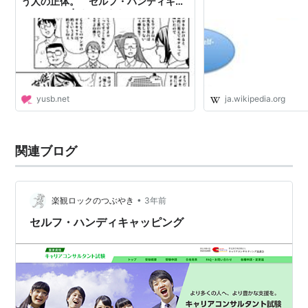
う人の正体。 セルフ・ハンディキャ
ッピング」 | 渋谷心療内科ゆうメンタ
ルクリニック【年100万人治療/開院18
年】渋谷院/精神科
yusb.net
ja.wikipedia.org
関連ブログ
•
楽観ロックのつぶやき
3年前
セルフ・ハンディキャッピング