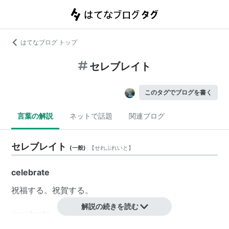
はてなブログ トップ
セレブレイト
このタグでブログを書く
言葉の解説
ネットで話題
関連ブログ
セレブレイト
(
一般
)
【
せれぶれいと
】
celebrate
祝福する。祝賀する。
解説の続きを読む
cerebrate