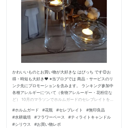
かわいいものとお買い物が大好きな はぴっち です😊お
得・時短も大好き♥ ※当ブログでは 商品・サービスのリ
ンク先にプロモーションを含みます。 ランキング参加中
各種アレルギーについて（食物アレルーギー・花粉症な
ど） 10月のマラソンでホルムガードのセレブレイトを購
入しました。 ホルムガードは、フラワーボールにつづい
#
ホルムガード
#
花瓶
#
セレブレイト
#
無印良品
て2つめになります。 ちなみに ●ホルムガード フラワー
#
水耕栽培
#
フラワーベース
#
ティライトキャンドル
ボール 私のは、こちらの小さいサイズになります
#
シリウス
#
お買い物レポ
HOLMEGAARD フラワーボウル 19cm 4343800 ホルム