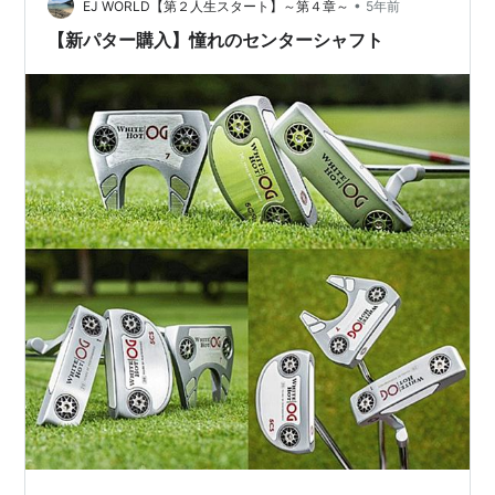
で目の錯覚もないです。 ②ひっかけにくい オフセット
•
EJ WORLD【第２人生スタート】～第４章～
5年前
量がほぼないため、自分が打つタイミ…
【新パター購入】憧れのセンターシャフト