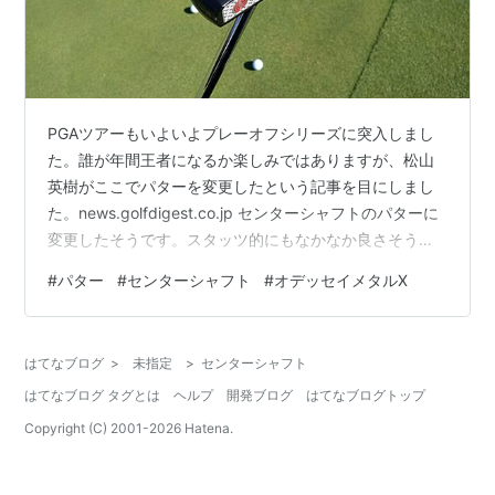
PGAツアーもいよいよプレーオフシリーズに突入しまし
た。誰が年間王者になるか楽しみではありますが、松山
英樹がここでパターを変更したという記事を目にしまし
た。news.golfdigest.co.jp センターシャフトのパターに
変更したそうです。スタッツ的にもなかなか良さそうで
すね。 松山英樹はオリンピックゴルフの最終日、1.5m以
#
パター
#
センターシャフト
#
オデッセイメタルX
内のパットをことごとく外してました。その時何とな
く、パターが合ってないのかなと思いましたが、ここに
きて変えてきましたね。 僕もパターはセンターシャフ
はてなブログ
>
未指定
>
センターシャフト
ト。以前は「かっこいい」という理由でピン型を使って
はてなブログ タグとは
ヘルプ
開発ブログ
はてなブログトップ
ましたが、ショートパットをポロポロ外すことが多く、
1mくらいのパットが…
Copyright (C) 2001-
2026
Hatena.