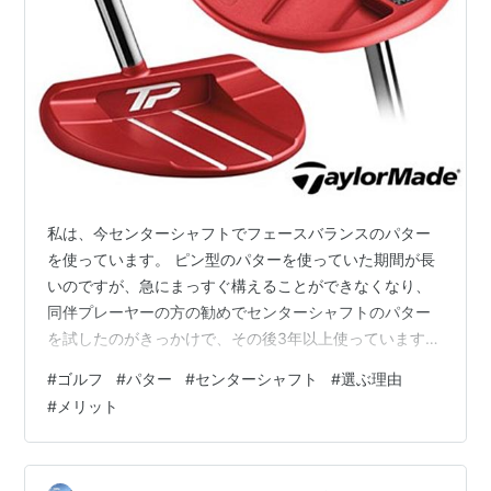
私は、今センターシャフトでフェースバランスのパター
を使っています。 ピン型のパターを使っていた期間が長
いのですが、急にまっすぐ構えることができなくなり、
同伴プレーヤーの方の勧めでセンターシャフトのパター
を試したのがきっかけで、その後3年以上使っています。
出典：テーラーメイドゴルフ ■センターシャフト（フェ
#
ゴルフ
#
パター
#
センターシャフト
#
選ぶ理由
ースバランス）を選んだ3つの理由 ①ボールに対してま
#
メリット
っすぐ構えやすい センターシャフトのパターだとシャフ
トとクラブの芯が一直線になるため、構えやすくボール
の芯にあてやすいんですね。 また、オフセットがないの