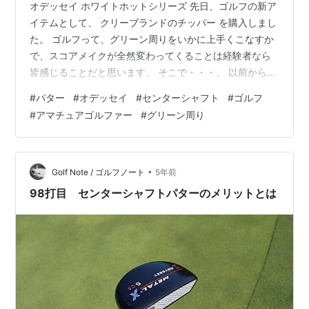
オデッセイ ホワイトホットシリーズ 先日、ゴルフの新ア
イテムとして、 クリーブランドのチッパー を購入しまし
た。 ゴルフって、グリーン周りをいかに上手くこなすか
で、スコアメイクが全然変わってくることは経験者なら
皆感じることだと思います。 そこで・・・。 以前から欲
しかったセンターシャフトのパターを購入しました。 今
#
パター
#
オデッセイ
#
センターシャフト
#
ゴルフ
回新調したのは、 オデッセイ ホワイトホットOG ＃５SC
#
アマチュアゴルファー
#
グリーン周り
というモデルになります。 ＃５SC 写真の通り、シャフ
トが真ん中に位置するタイプで、今度パターを購入する
ならこのタイプを使いたいと強く思っていた形です。 こ
れまで、何本かパターを使ってきましたが、下手な私が
•
Golf Note / ゴルフノート
5年前
使うと、 上手くま…
98打目 センターシャフトパターのメリットとは