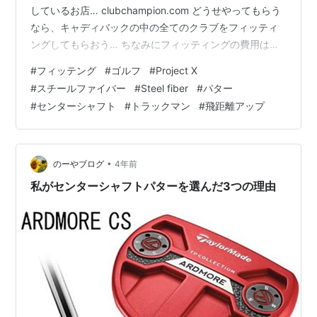
しているお店… clubchampion.com どうせやってもらう
なら、キャディバックの中の全てのクラブをフィッティ
ングしてもらおう… ちなみにフィッティングの費用は、
４００ドル 時間は３時間半。 キャンペーンをしてたの
#
フィッテング
#
ゴルフ
#
Project X
で、この半額でした。 予約をしてお邪魔しました… モー
#
スチールファイバー
#
Steel fiber
#
パター
ルの中にあるお店に入ると、ソファがある部屋の壁には
#
センターシャフト
#
トラックマン
#
飛距離アップ
色々なグリップが展示してありました… 隣の部屋は壁に
ヘッドやシャフトがズラリ。 そしてトラックマンが設置
された試打ブースが二つ… フィッターさんと挨拶して…
•
のーやブログ
4年前
私がセンターシャフトパターを選んだ3つの理由