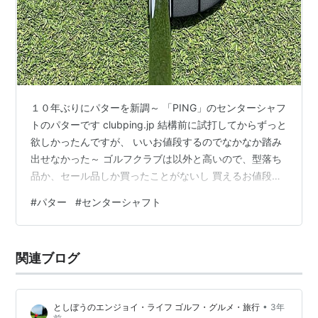
１０年ぶりにパターを新調～ 「PING」のセンターシャフ
トのパターです clubping.jp 結構前に試打してからずっと
欲しかったんですが、 いいお値段するのでなかなか踏み
出せなかった～ ゴルフクラブは以外と高いので、型落ち
品か、セール品しか買ったことがないし 買えるお値段の
バランスですね（笑） 今使っているパターはこれ「ＯＤ
#
パター
#
センターシャフト
ＹＳＳＥＹ」 １０年くらい頑張ってくれました。 楽天ス
ーパーセールでチョコッとだけ安くなっていたのでポチ
ッとしてみた。 ヤマトで到着！ 時間指定でピッタリ「い
関連ブログ
つもありがとう」 簡単な梱包～ ちょうどキャディバッグ
は、旅に出てる最中なのでそのまま放置 デビュー戦はし
ばらく…
•
としぼうのエンジョイ・ライフ ゴルフ・グルメ・旅行
3年