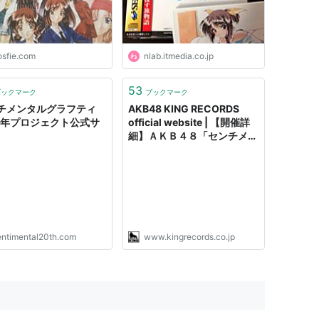
ETE SINGLES
osfie.com
nlab.itmedia.co.jp
岩崎宏美,阿久悠,阿木燿子,山上路夫,三浦徳子,なかにし礼,
珍化,松本隆,山川啓介,松井五郎
:
ビクターエンタテインメント
53
ブックマーク
ブックマーク
2/01
チメンタルグラフティ
AKB48 KING RECORDS
周年プロジェクト公式サ
official website | 【開催詳
細】ＡＫＢ４８「センチメン
タルトレイン」劇場盤発売記
念 大握手会 ２０１８年１２
月２３日（日）幕張メッセ
開催詳細について
センチメンタル (紙ジャケット仕様)
entimental20th.com
www.kingrecords.co.jp
ト:
井上陽水
ーカー:
ポリドール
01/12/19
CD
 47回
含むブログ (8件) を見る