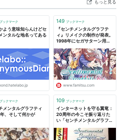
を含むブログを見る
もっと見る
149
ブックマーク
ブックマーク
ンタル
かよう意味知らんけどセ
『センチメンタルグラフテ
メンタルな地名ってある
ィ』リメイクの制作が発表。
ト:
CooRie,鈴木雅也,岩本正樹,rino
1998年にセガサターン用ソ
ーカー:
ランティス
フトとして発売された恋愛シ
04/04/21
ミュレーションが令和に蘇る
CD
| ゲーム・エンタメ最新情報
 193回
のファミ通.com
含むブログ (26件) を見る
nond.hatelabo.jp
www.famitsu.com
ンタル
109
ト:
ゆず,北川悠仁,岩沢厚治,寺岡呼人
ブックマーク
ブックマーク
ーカー:
SENHA&Co.
チメンタルグラフティ
インターネットを守る翼竜：
99/08/18
周年、そして何かが
20周年の今こそ振り返りた
CD
い「センチメンタルグラフテ
 164回
ィ」という魔物 | ねとらぼ
含むブログ (20件) を見る