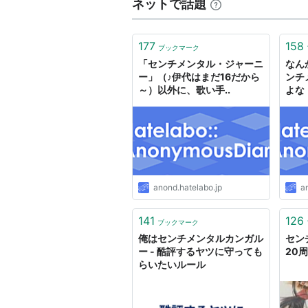
この商品
ネットで話題
177
158
ブックマーク
センチメ
「センチメンタル・ジャーニ
なん
ー」（♪伊代はまだ16だから
ンチ
アーティス
～）以外に、歌い手..
よな
出版社/メ
発売日:
20
メディア:
クリック
:
この商品を
anond.hatelabo.jp
a
センチメ
141
126
アーティス
ブックマーク
出版社/メ
俺はセンチメンタルカンガル
セン
発売日:
19
ー - 酷評するヤツに守っても
20
メディア:
らいたいルール
クリック
:
この商品を