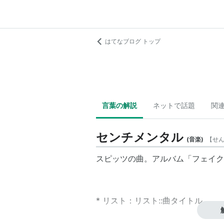
はてなブログ トップ
言葉の解説
ネットで話題
関
センチメンタル
(
音楽
)
【
せ
スピッツの曲。アルバム「フェイク
*
リスト
：
リスト::曲タイトル