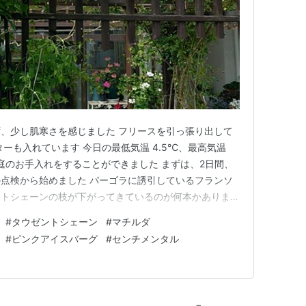
覚ます
む
、少し肌寒さを感じました フリースを引っ張り出して
まう
ーも入れています 今日の最低気温 4.5℃、最高気温
）に思いを巡らせる・・・
く庭のお手入れをすることができました まずは、2日間、
点検から始めました パーゴラに誘引しているフランソ
ントシェーンの枝が下がってきているのが何本かありまし
ウゼントシェーン 少しですが、開花してきました フラン
#
タウゼントシェーン
#
マチルダ
ンタル・ジャーニー (MEG-CD)
きなので、まだ咲いていません アーチに誘引している
#
ピンクアイスバーグ
#
センチメンタル
ト:
松本 伊代
ティーもい…
ーカー:
ビクターエンタテインメント株式会社
09/07/29
CD
 143回