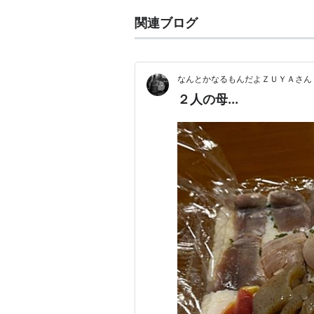
関連ブログ
SENTIM
アーティス
なんとかなるもんだよＺＵＹＡさん！（Hey,
出版社/メ
発売日:
20
２人の母...
メディア:
クリック
:
この商品を
書籍
センチメンタル
ス)
作者:
リンダブッ
出版社/メーカー:
発売日:
2010/08/
メディア:
文庫