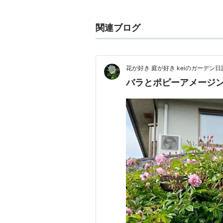
センチメンタル
(
一般
)
【
せ
sentimental〔英〕
関連ブログ
感傷的な、情緒的な、情にもろい、
分。
「おセンチ」と変形して使われるこ
花が好き 庭が好き keiのガーデン日
バラとポピーアメージ
秋とセンチメンタル
「秋」は「センチメンタルな季節」
する人が増える。
小さなことにくよくよしたり、物思
る様子を「秋だからセンチメンタル
Twitter検索:「センチメンタル」
秋とセンチメンタルを関連づける理
かった夏の活発な様子と、日が短く
く静かな冬への導入を感覚的に意識