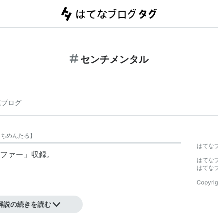
センチメンタル
連ブログ
んちめんたる
】
はてな
ファー」収録。
はてな
はてな
Copyrig
解説の続きを読む