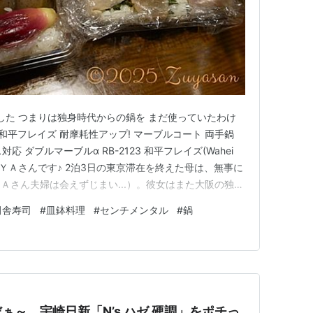
ク
: 27回
グ (1件) を見る
グラフティ―約束 (角川スニーカー文庫)
甲斐智久,マーカス
角川書店
した つまりは独身時代からの鍋を まだ使っていたわけ
 和平フレイズ 耐摩耗性アップ! マーブルコート 両手鍋
グ (3件) を見る
対応 ダブルマーブルα RB-2123 和平フレイズ(Wahei
んはＺＵＹＡさんです♪ 2泊3日の東京滞在を終えた母は、無事に
Ａさん夫婦は会えずじまい...）。彼女はまた大阪の独り
生まれたばかりのひ孫”に会えてもう思い残すことはない
田舎寿司
#
皿鉢料理
#
センチメンタル
#
鍋
終えて帰り着くと、家人がせっせと料理を温め…
ぁ～。宇崎日新「N’s ハゼ 硬調」をポチっ