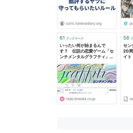
THE COMPL
ozric.hatenadiary.org
p
アーティスト:
中山大三郎,康
出版社/メーカー
61
58
ブックマーク
発売日:
1995/1
いったい何が始まるんで
セン
メディア:
CD
す？ 伝説の恋愛ゲーム「セ
20
クリック
: 33回
ンチメンタルグラフティ」の
イト
この商品を含むブログ (6件) を見る
20周年プロジェクトが突如
始動 | ねとらぼ
アルバム
陽水II 
nlab.itmedia.co.jp
s
アーティス
出版社/メ
発売日:
20
メディア:
クリック
:
この商品を