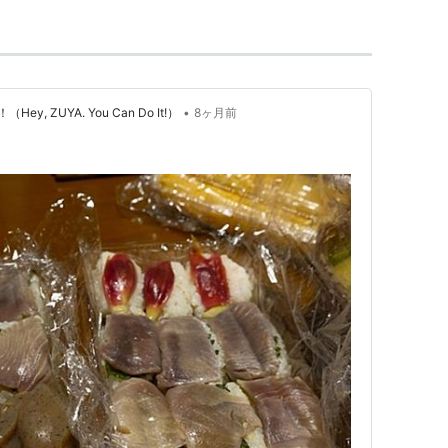
ENTALovers
ト:
平井堅
•
 ZUYA. You Can Do It!）
8ヶ月前
ーカー:
DefSTAR RECORDS
04/11/24
CD
 49回
含むブログ (223件) を見る
急行―あの日へ帰る、旅情短篇集 (リンダブック
クス編集部
泰文堂
01