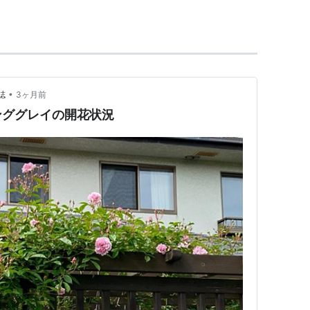
んちめんたる
】
涙もろい状態。切ないような、やるせないような気
ともある。
•
誌
3ヶ月前
ンググレイの開花状況
だと認識されており、「寂しい」「悲しい」と口に
いにふける時間が増えるなど、心の揺らぎが多くな
になった」と解釈する人が多い。
由は明らかになっていないが、日が長く太陽の眩し
しっとりと落ち着いた秋の様子との落差、また、寒
することが、この時期の情緒を不安定にする原因で