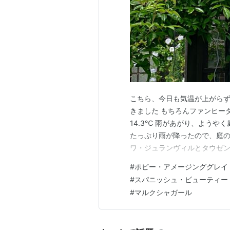
はないかという説がある。
秋のセンチメンタル現象
沈みゆく夕陽を見て涙する
金木犀の香りに昔の記憶を呼び
青春時代のラブソングを口ずさ
こちら、今日も気温が上がらず
「人肌が恋しい」と公言してし
きました もちろんファンヒータ
すっかり忘れていた昔の恋（人
14.3℃ 雨があがり、ようや
たっぷり雨が降ったので、庭の
曲
ワ・ジュランヴィルとタウゼ
たので、誘引し直しました タ
#
ポピー・アメージンググレイ
センチメ
ソワ・ジュランヴィルは、遅咲
#
スパニッシュ・ビューティー
アーティス
つるバラスパニッシュ・ビュー
#
マルクシャガール
出版社/メ
発売日:
20
メディア:
クリック
: