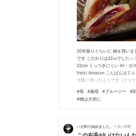
購入
: 1人
クリッ
この商品を含むブロ
センチメンタル
作者:
大倉らいた,
出版社/メーカー:
発売日:
1997/08
20年振りぐらいに 鍋を買いま
メディア:
文庫
クリック
: 9回
です こだわりは22㎝でした～
この商品を含むブロ
22cm くっつきにくい IH・ガス
freiz) Amazon こんば
大阪に戻ったようです（ＺＵＹ
での生活に戻りますが、“先月
#
母
#
義母
#
ブルージー
#
と思いますよ～ 今夜は仕事を
#
物は大切に
•
ハゼ釣り始めました。
9ヶ月前
この右手がいけないんだ