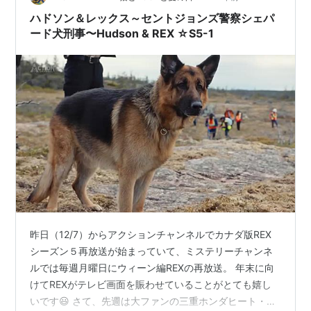
ハドソン＆レックス～セントジョンズ警察シェパ
ード犬刑事〜Hudson & REX ☆S5-1
昨日（12/7）からアクションチャンネルでカナダ版REX
シーズン５再放送が始まっていて、ミステリーチャンネ
ルでは毎週月曜日にウィーン編REXの再放送。 年末に向
けてREXがテレビ画面を賑わせていることがとても嬉し
いです😃 さて、先週は大ファンの三重ホンダヒート・