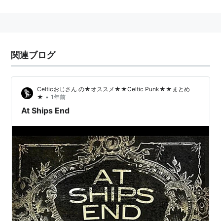
関連ブログ
Celticおじさん の★オススメ★★Celtic Punk★★まとめ
•
★
1年前
At Ships End