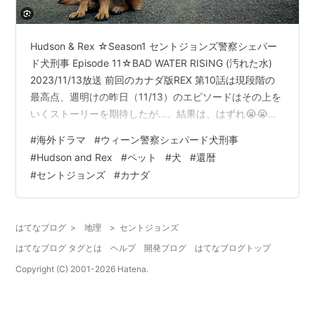
Hudson & Rex ☆Season1 セントジョンズ警察シェパー
ド犬刑事 Episode 11☆BAD WATER RISING (汚れた水)
2023/11/13放送 前回のカナダ版REX 第10話は現段階の
最高点、週明けの昨日（11/13）のエピソードはその上を
いくストーリーを期待したが…。結果は、はずれ😭😭😭
😭😭残念！ ただ、風景はきれいだった。ニューファンド
#
海外ドラマ
#
ウィーン警察シェパード犬刑事
ランド ラブラドール州の州都セントジョンズは、カラフ
#
Hudson and Rex
#
ペット
#
犬
#
還暦
ルな街で有名だ。デザイン的にも美しく統一感がある。
#
セントジョンズ
#
カナダ
東京の街並みとは雲泥の差だ。日本って、周囲は関係な
く建てるからごちゃごちゃしてて、バラバラで全然きれ
いじゃない。 ⓒ谷角靖…
はてなブログ
>
地理
>
セントジョンズ
はてなブログ タグとは
ヘルプ
開発ブログ
はてなブログトップ
Copyright (C) 2001-
2026
Hatena.