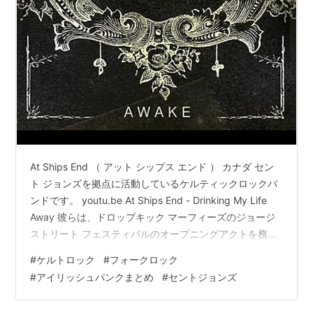
At Ships End （ アット シップス エンド ） カナダ セン
ト ジョンズを拠点に活動しているケルティックロックバ
ンドです。 youtu.be At Ships End - Drinking My Life
Away 彼らは、ドロップキック マーフィーズのジョージ
ストリート フェスティバルのオープニングアクトを務め
た際、大きな話題を呼びました。
#
ケルトロック
#
フォークロック
celticojisan.hatenablog.com バンジョー、フィドル、マ
#
アイリッシュパンクまとめ
#
セントジョンズ
ンドリン、ティンホイッスルなど、さまざまな伝統楽器
をフィーチャーしたこのバンドは、伝統的なニューファ