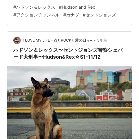
Pablo Materaさんに思わず会えたことから、ラグビーの
#
ハドソン＆レックス
#
Hudson and Rex
ことで頭がいっぱいになってました。 ２週間後には開幕
#
アクションチャンネル
#
カナダ
#
セントジョンズ
戦。ドッキドキですよ〜😱 初の地方球場、なんかすごい
田舎にあるので（ごめんなさい）到着時間から逆算した
電車、バスの時刻を調べたり、当日必要なものを買い揃
えたりと、まったく落ち着かない日々。 しかし、1月から
•
I LOVE MY LIFE −猫とROCKと愛の日々−
3年前
はローマ版REXロ…
ハドソン＆レックス〜セントジョンズ警察シェパ
ード犬刑事〜Hudson&Rex☆S1-11/12