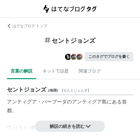
はてなブログ トップ
セントジョンズ
このタグでブログを書く
言葉の解説
ネットで話題
関連ブログ
セントジョンズ
(
地理
)
【
せんとじょんず
】
アンティグア・バーブーダ
の
アンティグア島
にある
首
都
。
解説の続きを読む
○
リスト::首都