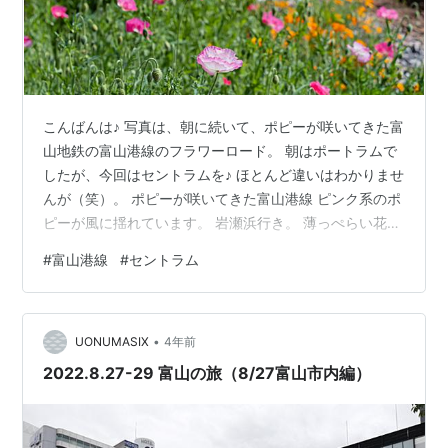
こんばんは♪ 写真は、朝に続いて、ポピーが咲いてきた富
山地鉄の富山港線のフラワーロード。 朝はポートラムで
したが、今回はセントラムを♪ ほとんど違いはわかりませ
んが（笑）。 ポピーが咲いてきた富山港線 ピンク系のポ
ピーが風に揺れています。 岩瀬浜行き。 薄っぺらい花び
らですね。 黒のセントラム。 ボディに花が映り込んでい
#
富山港線
#
セントラム
ます。
•
UONUMASIX
4年前
2022.8.27-29 富山の旅（8/27富山市内編）