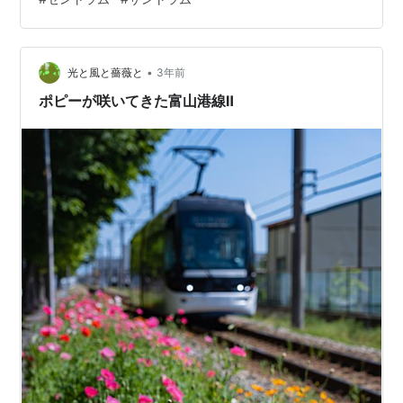
•
光と風と薔薇と
3年前
ポピーが咲いてきた富山港線Ⅱ