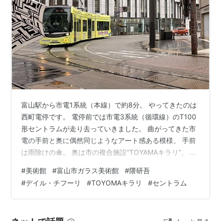
富山駅から市電1系統（本線）で約8分。 やってきたのは
西町電停です。 電停前では市電3系統（循環線）のT100
形セントラムが走り去っていきました。 曲がってきた市
電の手前と奥に偶然同じようなアート感ある模様。 手前
は雨除けの傘。 奥は市の複合施設”TOYAMAキラリ”。 建
物内外を隈研吾氏が設計したTOYAMAキラリ内に目的の
#
美術館
#
富山市ガラス美術館
#
隈研吾
場所がありました。 平日の4月7日10時過ぎに訪問しまし
#
デイル・チフーリ
#
TOYOMAキラリ
#
セントラム
たが、チケット売場からしてなかなかの混雑。 エスカレ
ーターで上がった2階から美術館部がスタート。 その2階
から最上部6階を見上げます。 吹き抜け部が隈氏らしい