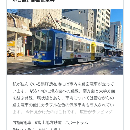
本日観た路面電車🚃
私が住んでいる県庁所在地には市内を路面電車が走って
います。 駅を中心に海方面への路線、南方面と大学方面
を結ぶ路線、環状線とあり、車両については昔ながらの
路面電車の他にカラフルな色の低床車両も導入されてい
ます。 今日見かけたのはこれです。 広告がラッピングさ
れています。このほかにもたくさん走っていますので、
#
路面電車
#
富山地方鉄道
#
ポートラム
順々に掲載したいと思っています。
#
セントラム
#
サントラム