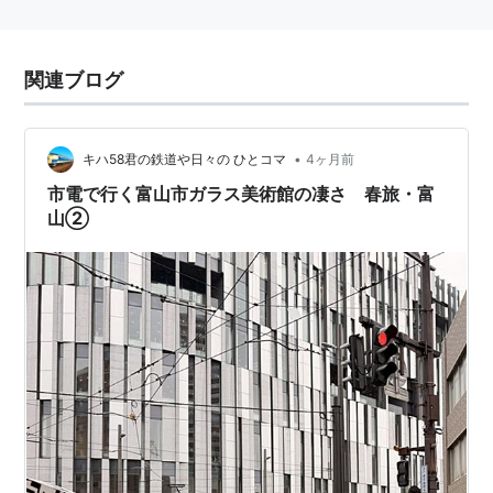
関連ブログ
•
キハ58君の鉄道や日々の ひとコマ
4ヶ月前
市電で行く富山市ガラス美術館の凄さ 春旅・富
山②