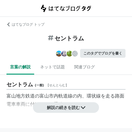
はてなブログ トップ
セントラム
このタグでブログを書く
言葉の解説
ネットで話題
関連ブログ
セントラム
(
一般
)
【
せんとらむ
】
富山地方鉄道
の富山市内軌道線の内、環状線を走る路面
電車車両に付けられた愛称。
解説の続きを読む