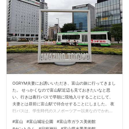
OGRYM夫妻にお誘いいただき、富山の旅に行ってきまし
た。 せっかくなので富山駅近辺も見ておきたいなと思
い、行きは夜行バスで早朝に現地入りすることにして、
夫妻とは昼前に富山駅で待合せすることにしました。 夜
行バスは、学生時代のスノボーツアー以来なのでかれこ
れ20年前！？ 前方が3列独立シート、後方が4列シート、
#
富山
#
富山城址公園
#
富山市ガラス美術館
中央部にトイレと、車内がだいぶ進化してました。ラス
#
セントラム
#
日枝神社
#
富山県水墨美術館