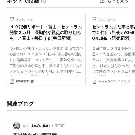
ネットで話題
もっと見る
木造りの構造が独特。 6回まで上って見下ろすと、そう
ではな…
17
17
ブックマーク
ブックマーク
’１０記者リポート：富山・セントラム
セントラムまた車と事
開業２カ月 長期的な視点の取り組み
で２件目 : 社会 : YOMI
を ／富山 - 毎日ｊｐ(毎日新聞)
ONLINE（読売新聞）
◇相次いだ事故と足りない利用者 富山市の中
２日午前１０時２５分頃
心部で昨年１２月２３日から環状運転を開始
道４１号交差点で、路面
した路面電車「セントラム」。高齢化や中心
ラム」（乗員乗客３６人
市街地の衰退が進む中、車の要らないコンパ
た。 けが人はなかった。
クトなまちづくりの切り札として全国的にも
じ交差点でセントラムと
注目された。開業から約２カ月。沿線の町で
り、開業１１日で２件目の
mainichi.jp
www.yomiuri.co.jp
何か変化はあったのか。またどんな課題が見
の発表によると、同市の
えてきたのか。【...
の乗用車が交差...
関連ブログ
•
pleiades7’s diary
3年前