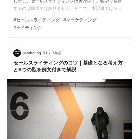
しかし、セールスライティングは奥が深く、独学で習得
するのは簡単ではありません。そこで、本記事ではセー
ルスライティングを学ぶコツと、オススメの本5選をご紹
#
セールスライティング
#
マーケティング
介します。 ライター：タイスケ｜Taisuke事業会社(日系
#
ライティング
および外資)でマーケティング歴10年以上。戦略立案など
上流から広告やセールスライティングなどの下流までを
ワンストップで推進できることが強みです。豪州Bond大
学でMBAを取得しており経営学にも精通しています。著
•
Marketing101
3年前
者「マーケティング思考の…
セールスライティングのコツ｜基礎となる考え方
と6つの型を例文付きで解説