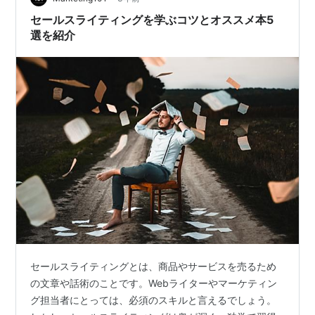
の強力なフレームワークです。 このモデルは、次の4…
セールスライティングを学ぶコツとオススメ本5
選を紹介
セールスライティングとは、商品やサービスを売るため
の文章や話術のことです。Webライターやマーケティン
グ担当者にとっては、必須のスキルと言えるでしょう。