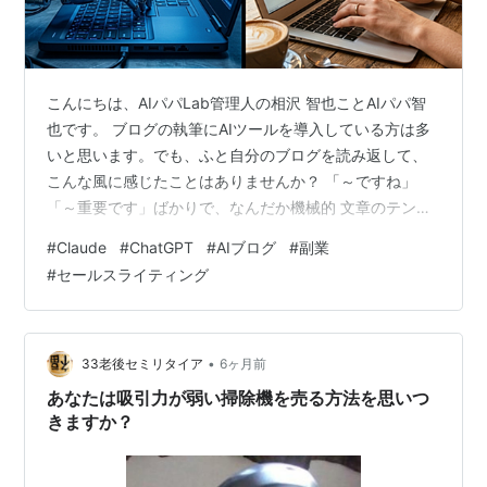
こんにちは、AIパパLab管理人の相沢 智也ことAIパパ智
也です。 ブログの執筆にAIツールを導入している方は多
いと思います。でも、ふと自分のブログを読み返して、
こんな風に感じたことはありませんか？ 「～ですね」
「～重要です」ばかりで、なんだか機械的 文章のテンポ
が悪く、読んでいて疲れる 「いかにもAIが書きました」
#
Claude
#
ChatGPT
#
AIブログ
#
副業
という量産型のニオイがする もし一つでも当てはまるな
#
セールスライティング
ら、今すぐ執筆パートナーを見直すべきかもしれませ
ん。 読者は「AIっぽい文章」から即離脱する 副業ブロガ
ーがClaudeに乗り換えるべき3つの理由 1. 圧倒的な「日
本語の自然さ」と「表現力」 2. 長文の文脈を忘れない
•
33老後セミリタイア
6ヶ月前
「記憶力」…
あなたは吸引力が弱い掃除機を売る方法を思いつ
きますか？