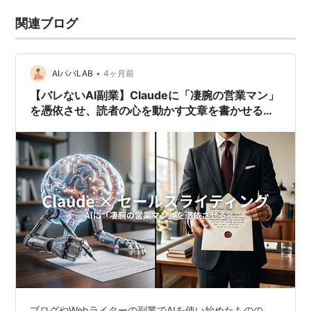
関連ブログ
•
AIパパLAB
4ヶ月前
【バレないAI副業】Claudeに「凄腕の営業マン」
を憑依させ、読者の心を動かす文章を書かせる神
プロンプト
ブログやWebライターの副業でAIを使い始めたものの、