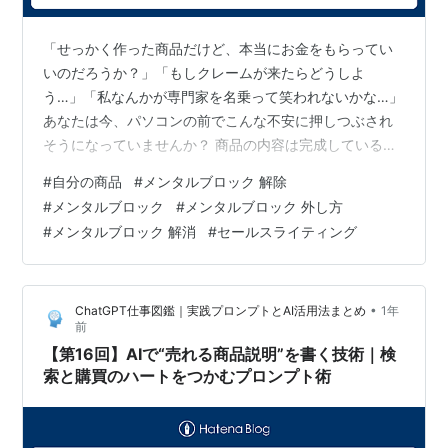
「せっかく作った商品だけど、本当にお金をもらってい
いのだろうか？」「もしクレームが来たらどうしよ
う…」「私なんかが専門家を名乗って笑われないかな…」
あなたは今、パソコンの前でこんな不安に押しつぶされ
そうになっていませんか？ 商品の内容は完成している。
販売ページの下書きもある。あとは「公開」ボタンを押
#
自分の商品
#
メンタルブロック 解除
して告知するだけ。それなのに、最後の一歩がどうして
#
メンタルブロック
#
メンタルブロック 外し方
も踏み出せない。 その気持ち、痛いほどよくわかりま
#
メンタルブロック 解消
#
セールスライティング
す。 実は、「商品が売れない」と悩む人の9割は、商品
の質以前に、この「売る自信のなさ（メンタルブロッ
ク）」によって自滅しています。 しかし、断言します。
•
ChatGPT仕事図鑑｜実践プロンプトとAI活用法まとめ
1年
自信がないのは、あなたの能力が低いからではあり…
前
【第16回】AIで“売れる商品説明”を書く技術｜検
索と購買のハートをつかむプロンプト術