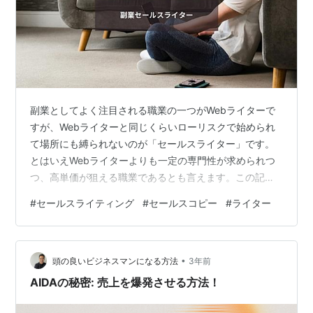
副業としてよく注目される職業の一つがWebライターで
すが、Webライターと同じくらいローリスクで始められ
て場所にも縛られないのが「セールスライター」です。
とはいえWebライターよりも一定の専門性が求められつ
つ、高単価が狙える職業であるとも言えます。この記事
では「副業としてのセールスライティング」について、
#
セールスライティング
#
セールスコピー
#
ライター
私自身のセールスライティングの仕事や副業の経験を踏
まえて、メリットや向いている人、始め方のステップま
でをまとめたいと思います。 ライター：タイスケ｜
•
Taisuke事業会社(日系および外資)でマーケティング歴10
頭の良いビジネスマンになる方法
3年前
年以上。戦略立案など上流から広告やセールスライティ
AIDAの秘密: 売上を爆発させる方法！
ングなどの下流までをワンストップで…