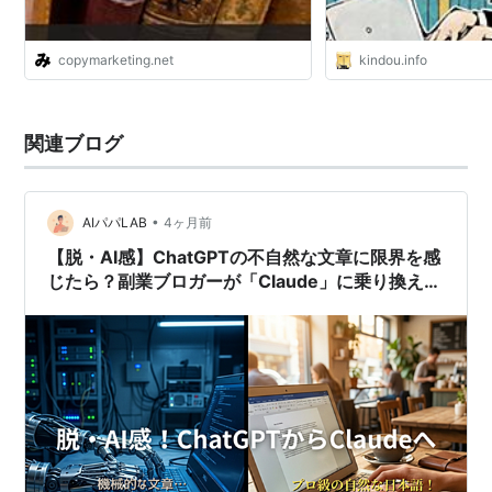
copymarketing.net
kindou.info
関連ブログ
•
AIパパLAB
4ヶ月前
【脱・AI感】ChatGPTの不自然な文章に限界を感
じたら？副業ブロガーが「Claude」に乗り換える
べき3つの理由