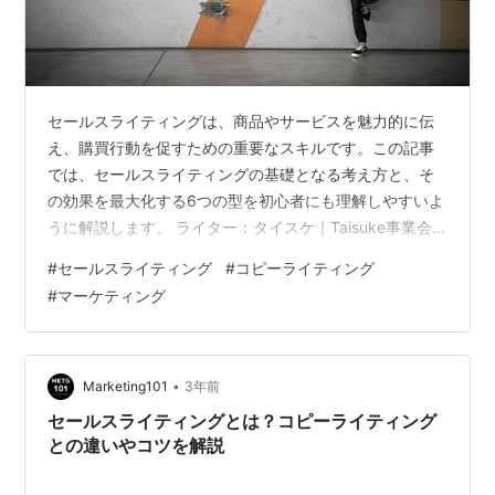
セールスライティングは、商品やサービスを魅力的に伝
え、購買行動を促すための重要なスキルです。この記事
では、セールスライティングの基礎となる考え方と、そ
の効果を最大化する6つの型を初心者にも理解しやすいよ
うに解説します。 ライター：タイスケ｜Taisuke事業会
社(日系および外資)でマーケティング歴10年以上。戦略
#
セールスライティング
#
コピーライティング
立案など上流から広告やセールスライティングなどの下
#
マーケティング
流までをワンストップで推進できることが強みです。豪
州Bond大学でMBAを取得しており経営学にも精通してい
ます。著者「マーケティング思考のセールスライティン
グ基礎と定石」★Follow me → X(Twitter) 目次 目次 セー
•
Marketing101
3年前
ル…
セールスライティングとは？コピーライティング
との違いやコツを解説