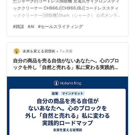
たシャークのコードレス掃除機 充電式サイクロンスティ
ッククリーナー CH966J|CH966JBJ|コードレススティ
ッククリーナー|掃除機|Shark（シャーク） 公式オンライ
ンストア – SharkNinja（シャークニンジャ）公式オンラ
#
雑談
#
AI
#
セールスライティング
インストア 失敗理由 コードレス、軽量などの宣伝に惑わ
され、一番大事な性能を見落とした 掃除機で一番重要な
性能は？ 掃除機から取り上げると掃除できなくなるもの
•
とは？ 掃除機で部屋をきれいにするのに一番必要なもの
未来を変える習慣術
7ヶ月前
とは？ ゴミを吸う力 ＝ 吸引力 です。 …
自分の商品を売る自信がないあなたへ。心のブロ
ックを外し「自然と売れる」私に変わる実践的ロ
ードマップ