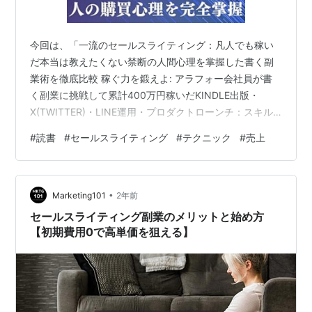
今回は、「一流のセールスライティング：凡人でも稼い
だ本当は教えたくない禁断の人間心理を掌握した書く副
業術を徹底比較 稼ぐ力を鍛えよ: アラフォー会社員が書
く副業に挑戦して累計400万円稼いだKINDLE出版・
X(TWITTER)・LINE運用・プロダクトローンチ：スキル
販売×SNSマーケティングの文章スキル９ステップと２１
#
読書
#
セールスライティング
#
テクニック
#
売上
のキャッチコピー」（2025年）を読みました。 タイトル
長い… 一流のセールスライティング：凡人でも稼いだ本
当は教えたくない禁断の人間心理を掌握した書く副業術
•
を徹底比較 稼ぐ力を鍛えよ: アラフォー会社員が書く副
Marketing101
2年前
業に挑戦して累計400万円稼いだKindle出版・X(Twitt…
セールスライティング副業のメリットと始め方
【初期費用0で高単価を狙える】