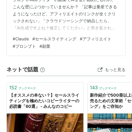
こんな壁にぶつかっていませんか？ 「記事は量産できる
ようになったけど、アフィリエイトのリンクが全くクリ
ックされない」「クラウドソーシングで納品したら、
『AI生成ですよね？修正してください』と突き返され
た」 その原因は非常にシンプルです。AIが書く文章に
#
Claude
#
セールスライティング
#
アフィリエイト
は、モノを売るための「営業の基本」がスッポリ抜け落
#
プロンプト
#
副業
ちているからです。 長年、対面の現場やアフィリエイト
運用で顧客と向き合ってくると痛感しますが、人は「正
しい情報」だけでは動きません。「自分の悩みを分かっ
ネットで話題
もっと見る
てくれている！」という共感があって初めて、財布の紐
を緩めます。 この記事では、最も人間らしい…
152
143
ブックマーク
ブックマーク
【オススメの本ない？】セールスライ
新作紹介で500冊以
ティングを極めたいコピーライターの
売るための文章術「セ
必読書「60選」 - みんなのコピー
ング」をご存知か