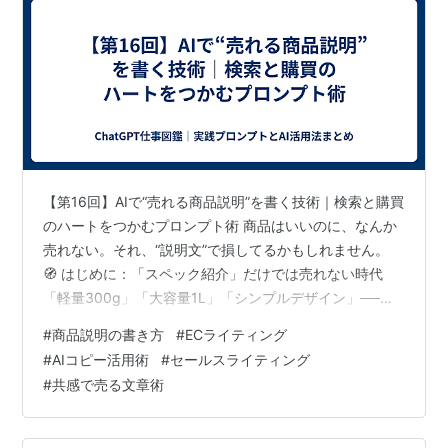
【第16回】AIで“売れる商品説明”を書く技術｜検索と購買
のハートをつかむプロンプト術 商品はいいのに、なんか
売れない。それ、“説明文”で損してるかもしれません。
🧭 はじめに：「スペック紹介」だけでは売れない時代
「軽量300g」「大容量1L」「シンプルデザイン」──そ
れって、どの商品にも言えることじゃないですか？ ユー
#
商品説明の書き方
#
ECライティング
ザーが欲しいのは、**“自分にとっての価値がわかる言
#
AIコピー活用術
#
セールスライティング
葉”**です。 だからこそAIを使って： ターゲットに刺さ
#
共感で売る文章術
る視点の発見 比較検討時に有利になる表現 共感と納得を
生むストーリー化 こうした“売れる構成”を言葉の地層レ
ベルで発掘するのが今回の目的です。 🔍 「検索に強い説