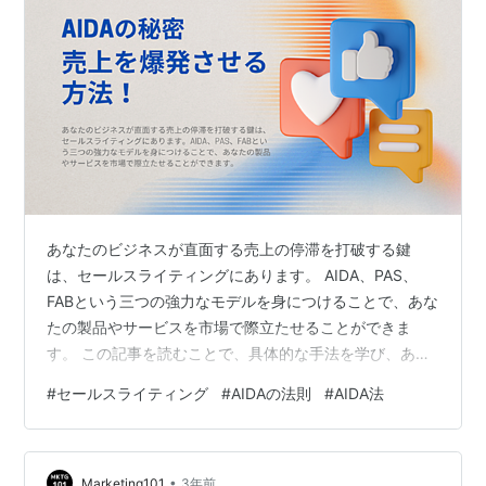
あなたのビジネスが直面する売上の停滞を打破する鍵
は、セールスライティングにあります。 AIDA、PAS、
FABという三つの強力なモデルを身につけることで、あな
たの製品やサービスを市場で際立たせることができま
す。 この記事を読むことで、具体的な手法を学び、あな
た自身のビジネス戦略を次のレベルへと進化させること
#
セールスライティング
#
AIDAの法則
#
AIDA法
が可能です。 信頼できるセールスライティングの原則を
学び、成功への道を切り開きましょう。 1. AIDAモデル 2.
PASフォーミュラ 3. FABモデル まとめ 1. AIDAモデル
•
AIDAモデルは、効果的なセールスコピーを作成するため
Marketing101
3年前