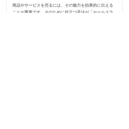
商品やサービスを売るには、その魅力を効果的に伝える
ことが重要です。そのために役立つ手法が「セールスラ
イティング」です。セールスライティングとは、商品や
サービスの購入を促すための文章を書く技術です。つま
り、読んですぐに「欲しい」と思わせ、行動を起こさせ
るような文章を書くことが求められます。この記事で
#
コピーライティング
#
セールスライティング
は、セールスライティングの基本的な知識と、成果を上
#
マーケティング