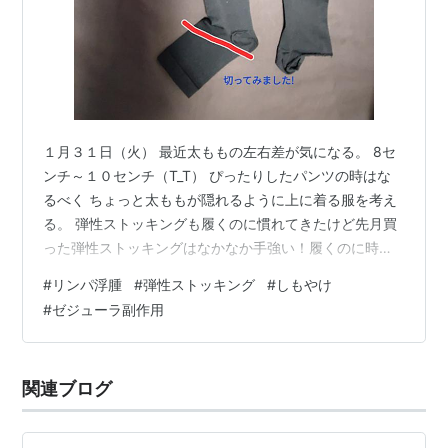
１月３１日（火） 最近太ももの左右差が気になる。 8セ
ンチ～１０センチ（T_T） ぴったりしたパンツの時はな
るべく ちょっと太ももが隠れるように上に着る服を考え
る。 弾性ストッキングも履くのに慣れてきたけど先月買
った弾性ストッキングはなかなか手強い！履くのに時間
かかります。 右足だけ、強く圧迫させたいと思い、 少し
#
リンパ浮腫
#
弾性ストッキング
#
しもやけ
緩んでいた弾性ストッキングの上に 片足の弾性ストッキ
#
ゼジューラ副作用
ングを履いたりします。 でも、上に履くと二重に足先は
圧迫されてとっても痛い。 そこで思い切って足先を切
る。 後から反省。もう少しかかとの部分を残した方が良
関連ブログ
い。 うまく履かないと上に上がってしまう。 もう一つ片
方の弾性ストッキングがあ…