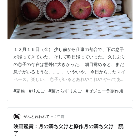
１２月１６日（金） 少し前から仕事の都合で、下の息子
が帰ってきていた。 そして昨日帰っていった。 久しぶり
の息子の存在は意外に大きかった。 朝目覚めると、まだ
息子がいるような。。。。 いやいや、 今日からまたマイ
ペース。楽しい。 息子がいるとあれやこれや やってあげ
たいと あれやこれやとしているとちょっと疲れてしまう
#
家族
#
りんご
#
葉とらずりんご
#
ゼジューラ副作用
事も。 でも でも息子も大人で、とっくに大人で 気にか
けてもらう方にもなっていた。 再認識。 気楽な一人暮ら
しも楽しい。 たまに息子が帰ってくるのも楽しい。 そ
•
う、たまに。 兄からリンゴがもらいました。 これがとっ
がんと言われて
4年前
ても美味しい！ 『葉とらずりんご』と言うらしい蜜たっ
映画鑑賞：月の満ち欠けと原作月の満ち欠け 読
ぷり。。美味しい…
了