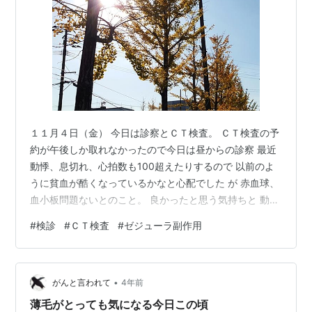
１１月４日（金） 今日は診察とＣＴ検査。 ＣＴ検査の予
約が午後しか取れなかったので今日は昼からの診察 最近
動悸、息切れ、心拍数も100超えたりするので 以前のよ
うに貧血が酷くなっているかなと心配でした が 赤血球、
血小板問題ないとのこと。 良かったと思う気持ちと 動悸
や息切れ。。。はどうして？と思うけど。。わからな
#
検診
#
ＣＴ検査
#
ゼジューラ副作用
い。 とりあえず、 問題ないということなのでゼジューラ
２カプセル継続です。 内心・・・ちょっといやだ。(;^_^A
そして１時間半ほど待ってＣＴ検査です。 造影剤が体に
•
入ると体が温かくなる。 いつも感じることだけど、ちょ
がんと言われて
4年前
っとドキドキする。 結果は次の診察の時ということで、
薄毛がとっても気になる今日この頃