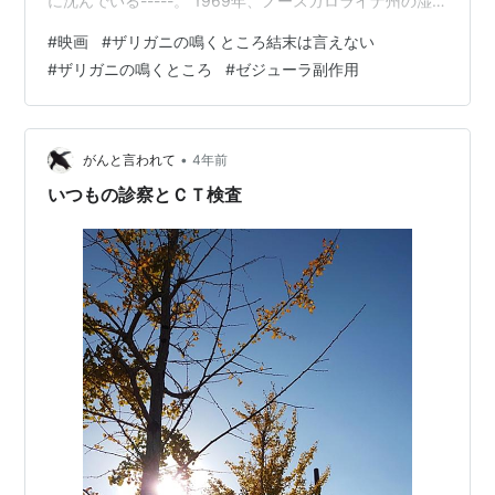
に沈んでいる-----。 1969年、ノースカロライナ州の湿
地帯で、裕福な家庭で育ち将来を期待されていた青年の
#
映画
#
ザリガニの鳴くところ結末は言えない
変死体が発見された。容疑をかけられたのは、‟ザリガニ
#
ザリガニの鳴くところ
#
ゼジューラ副作用
が鳴く”と言われる湿地帯でたったひとり育った、無垢な
少女カイア。彼女は６歳の時に両親に見捨てられ、学校
にも通わず、花、草木、魚、鳥など、湿地の自然から生
きる術を学び、ひとりで生き抜いてきた。そんな彼女の
•
がんと言われて
4年前
世界に…
いつもの診察とＣＴ検査