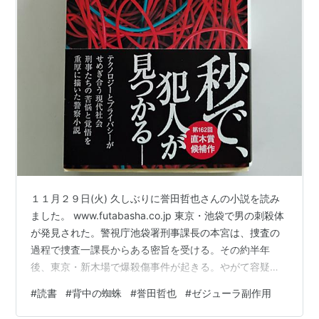
１１月２９日(火) 久しぶりに誉田哲也さんの小説を読み
ました。 www.futabasha.co.jp 東京・池袋で男の刺殺体
が発見された。警視庁池袋署刑事課長の本宮は、捜査の
過程で捜査一課長からある密旨を受ける。その約半年
後、東京・新木場で爆殺傷事件が起きる。やがて容疑者
が浮上するが、捜査に携わる警視庁組織犯罪対策部の植
#
読書
#
背中の蜘蛛
#
誉田哲也
#
ゼジューラ副作用
木は、その流れに違和感を抱く。そしてまた、管理官と
なった本宮も違和感を覚ｒえていた。捜査の裏に、いっ