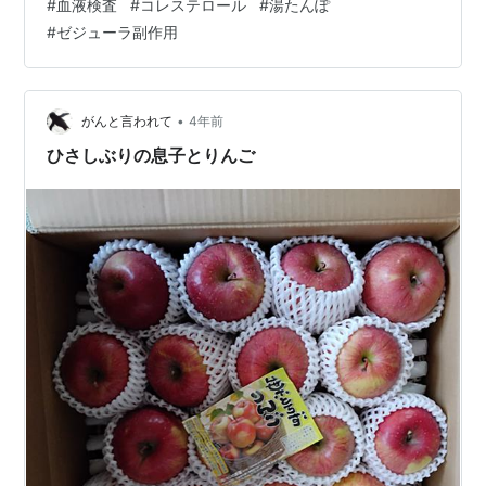
#
血液検査
#
コレステロール
#
湯たんぽ
てくれるといいんだけど まずは診察・・・総合診断部へ
#
ゼジューラ副作用
一通りの今までの事、 現在の卵巣がんの治療状況を話
す。 そして健康診断の結果を見て 先生は 薬はどうです
か？と これ以上薬を定期的に飲むのはちょっとと思って
いましたが コレステロールを下げる薬ができてから心筋
•
がんと言われて
4年前
梗塞などの患者さんが減…
ひさしぶりの息子とりんご