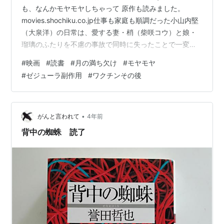
も、なんかモヤモヤしちゃって 原作も読みました。
movies.shochiku.co.jp仕事も家庭も順調だった小山内堅
（大泉洋）の日常は、愛する妻・梢（柴咲コウ）と娘・
瑠璃のふたりを不慮の事故で同時に失ったことで一変。
深い悲しみに沈む小山内のもとに、三角哲彦と名乗る男
#
映画
#
読書
#
月の満ち欠け
#
モヤモヤ
（目黒蓮）が訪ねてくる。事故に遭った日、小山内の娘
#
ゼジューラ副作用
#
ワクチンその後
が面識のないはずの自分に会いに来ようとしていたこ
と、そして彼女は、かつて自分が狂おしいほどに愛し
た“瑠璃”という女性（有村架純）の生まれ変わりだったの
ではないか、と告げる。【愛し合っていた一組の夫婦】
•
がんと言われて
4年前
と、【許されざる恋に落…
背中の蜘蛛 読了