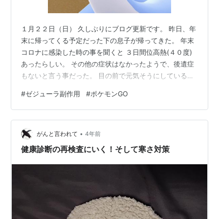
１月２２日（日） 久しぶりにブログ更新です。 昨日、年
末に帰ってくる予定だった下の息子が帰ってきた。 年末
コロナに感染した時の事を聞くと ３日間位高熱(４０度)
あったらしい。 その他の症状はなかったようで、後遺症
もないと言う事だった。 目の前で元気そうにしているの
で安心できたけど、 ４０度なんて聞くと 離れて暮らして
#
ゼジューラ副作用
#
ポケモンGO
いると手助けできないんだなぁとあらためて思う。 ちょ
っと寂しい。 息子は一緒にテレビをみたり、食事の後は
後片付けとかしてくれる。 多くは話はしないけど、気遣
•
ってくれているのがわかる。 最近、動き回ると息があが
がんと言われて
4年前
る。 せっかく来たのでいろいろ食べさせたい。 料理を持
健康診断の再検査にいく！そして寒さ対策
たせてあげたいと思う…