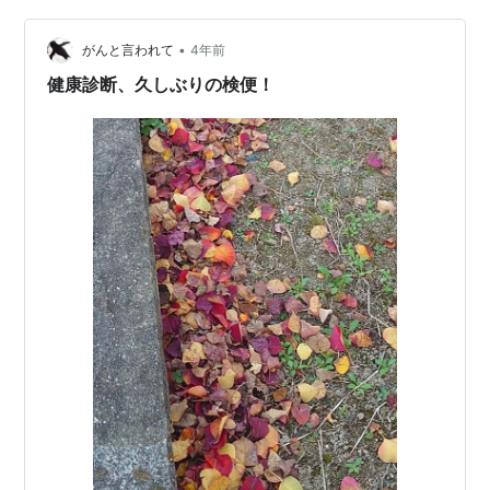
たい何があったのか——。高度化する情報社会における
•
警察捜査を重厚に描いた警察小説。第162回直木賞候補
がんと言われて
4年前
作、待望の文庫化。 ++++++++++++お勧め度
健康診断、久しぶりの検便！
★★★☆☆ 警察小説…