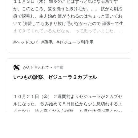
１１月３日（木） 頭皮のことはずっと気になる所です
が、このところ、髪を洗うと抜け毛が。。。 抗がん剤治
療で脱毛し、生え始め 髪がうねるのはちょっと置いてお
いて 洗髪してもあまり抜け毛がなかったので 頑張って生
えてきてくれているんだなぁ。 って思っていました。 が
最近シャンプーの時に抜け毛が、 ただでさえ薄毛なのに
#
ヘッドスパ
#
薄毛
#
ゼジューラ副作用
どうしよう。。。 女性ホルモン０の状態の私。 おじさん
化して、頭頂部、剥げてきたら すでに頭頂部薄い(T_T）
時々行くヘッドスパはドライで ちょっと違う所へ行って
•
みようかなと 数日前に予約して今日行って来ました。 薄
がんと言われて
4年前
毛や頭皮が硬いことなどを相談。 頭皮をマイクロスコー
いつもの診察、ゼジューラ２カプセル
プで見せても…