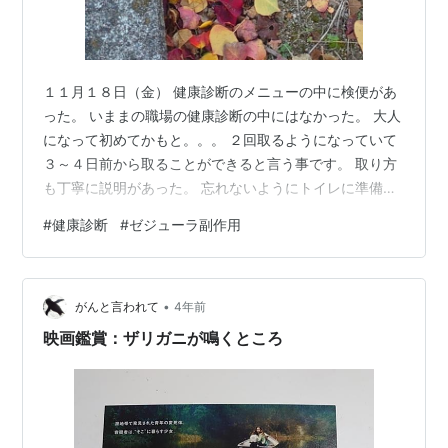
１１月１８日（金） 健康診断のメニューの中に検便があ
った。 いままの職場の健康診断の中にはなかった。 大人
になって初めてかもと。。。 ２回取るようになっていて
３～４日前から取ることができると言う事です。 取り方
も丁寧に説明があった。 忘れないようにトイレに準備し
て ３日前に頑張って・・・・ とりあえず無事に！ 検査
#
健康診断
#
ゼジューラ副作用
当日 レントゲンがあるので 服を脱がなくても大丈夫な服
装を選ぶ。 心電図検査の時に胸だけではなく足首、手首
に付けるので足首がすぐに出せるように 弾性ストッキン
•
グじゃなく今日はガードルにする 朝ごはんは抜かないと
がんと言われて
4年前
いけないので お弁当作りは今日はやめときました。 思わ
映画鑑賞：ザリガニが鳴くところ
ず摘まんで食べしてま…