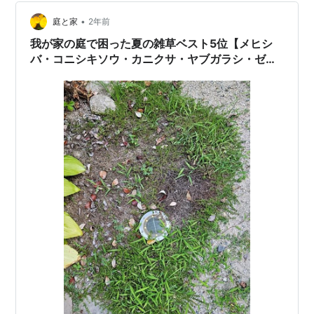
「カタバミ」に変更しました。 あと、何気に「ゼニゴ
•
ケ」も目立ってきました。 普通の除草剤は効かないよう
庭と家
2年前
なので、おそらくずっと生えていたんだと思います。 こ
我が家の庭で困った夏の雑草ベスト5位【メヒシ
ちらは日当たりが悪くジメジメしたと…
バ・コニシキソウ・カニクサ・ヤブガラシ・ゼニ
ゴケ】