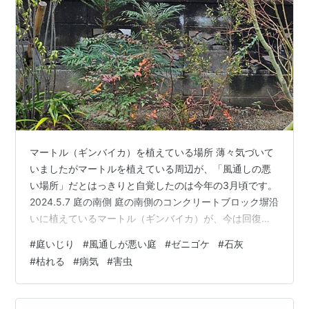
マートル（ギンバイカ）を植えている場所 薄々気づいて
いましたがマートルを植えている周辺が、「風通しの悪
い場所」だとはっきりと自覚したのは今年の3月頃です。
2024.5.7 庭の南側 庭の南側のコンクリートブロック塀沿
いに植えているマートル（ギンバイカ）が、今は回復し
ていますが病気になり、 niwaie-kaede.com しかも、マ
#
庭いじり
#
風通しが悪い庭
#
ゼニゴケ
#
石灰
ートルを植えているこの場所は、以前アセビを植えて枯
#
枯れる
#
病気
#
害虫
らしてしまった場所でもあります。 niwaie-kaede.com
同じ場所でこうも続けて症状は違うけど枯れたり病気に
なったことで、はっきりとした原因は分かりませんが 共