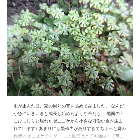
雨が止んだ日、家の周りの苔を眺めてみました。 なんだ
か急にいきいきと成長し始めたような苔たち。 地面の上
にびっしりと現れたゼニゴケから小さな可愛い傘が生ま
れています♪ あまりにも繁殖力がありすぎてちょっと嫌わ
れ者のゼニゴケですが、 この風景はとても面白くて毎年