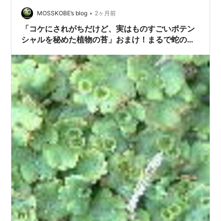
爽快感 うちの雑草紹介 アメリカフロウ カタバミ オニタ
ビラコ ハルジオン …
•
MOSSKOBE’s blog
2ヶ月前
「コケにされがちだけど、実はものすごいポテン
シャルを秘めた植物の苔」おまけ！まるで蛇のウ
ロコ？マツタケの香りがする驚異の苔「ジャゴ
ケ」のディープな世界