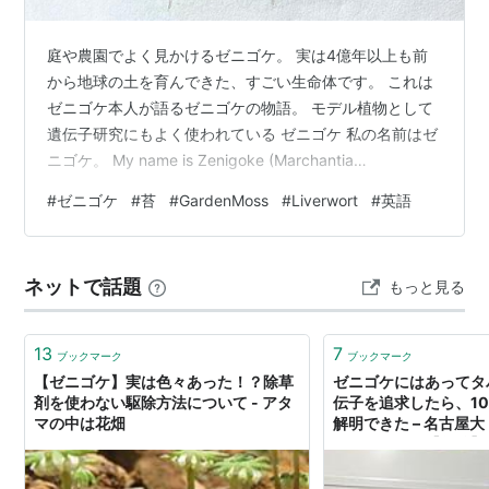
庭や農園でよく見かけるゼニゴケ。 実は4億年以上も前
から地球の土を育んできた、すごい生命体です。 これは
ゼニゴケ本人が語るゼニゴケの物語。 モデル植物として
遺伝子研究にもよく使われている ゼニゴケ 私の名前はゼ
ニゴケ。 My name is Zenigoke (Marchantia
polymorpha). みんなからは「庭の嫌われ者」「邪魔な
#
ゼニゴケ
#
苔
#
GardenMoss
#
Liverwort
#
英語
苔」って言われることが多いけど、今日は少しだけ、私
のことを聞いてほしいな。 People often call me a
“troublesome garden moss” or “annoying weed,” but
ネットで話題
もっと見る
today I’d like y…
13
7
ブックマーク
ブックマーク
【ゼニゴケ】実は色々あった！？除草
ゼニゴケにはあってタ
剤を使わない駆除方法について - アタ
伝子を追求したら、1
マの中は花畑
解明できた – 名古屋
インタビュー【前編】 | a
Journal