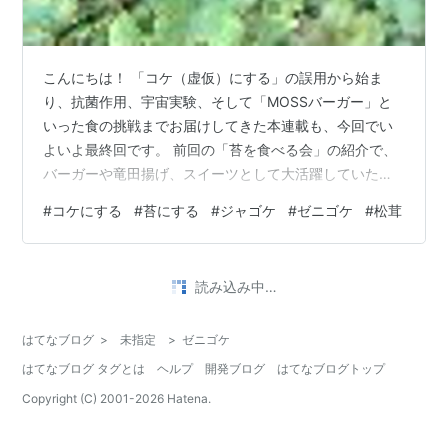
こんにちは！ 「コケ（虚仮）にする」の誤用から始ま
り、抗菌作用、宇宙実験、そして「MOSSバーガー」と
いった食の挑戦までお届けしてきた本連載も、今回でい
よいよ最終回です。 前回の「苔を食べる会」の紹介で、
バーガーや竜田揚げ、スイーツとして大活躍していたコ
ケの名前を覚えているでしょうか？ そう、「ジャゴケ
#
コケにする
#
苔にする
#
ジャゴケ
#
ゼニゴケ
#
松茸
（蛇苔）」です。 最終回は、この、コケ界の中でもひと
きわ異彩を放つ「ジャゴケ」という植物の、ディープで
面白い生態を徹底解説します！ ■ 名前はおどろおどろし
•
い「蛇のコケ」 ジャゴケを漢字で書くと「蛇苔」。名前
haruのお茶ブログ
4年前
の通り、見た目が非常に特徴的です。 地面や湿った岩肌
チャノキ（お茶の木）の鉢植えにゼニゴケが生え
にベタっと平べったく広がるタイプのコ…
ていたので、テラリウムを作りました。
寒い冬が終わり、今年もずいぶんと暖かくなりました
ね。最高気温が25℃を超え、夏のような汗ばむ日もあ