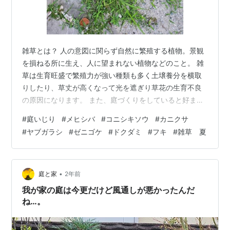
雑草とは？ 人の意図に関らず自然に繁殖する植物。景観
を損ねる所に生え、人に望まれない植物などのこと。 雑
草は生育旺盛で繁殖力が強い種類も多く土壌養分を横取
りしたり、草丈が高くなって光を遮ぎり草花の生育不良
の原因になります。 また、庭づくりをしていると好まし
くない雑草で美観が損なわれ残念なことにもなります。
#
庭いじり
#
メヒシバ
#
コニシキソウ
#
カニクサ
この暑い夏に旺盛に生長する雑草が我が家の庭で自由気
#
ヤブガラシ
#
ゼニゴケ
#
ドクダミ
#
フキ
#
雑草 夏
ままに振る舞い、私を困らせる雑草ベスト5位を挙げたい
と思います。 困った雑草第1位：メヒシバ 生えて欲しく
ない場所に生えるメヒシバ。 メヒシバ メヒシバの繁殖力
は凄く気が付いたらあちこちに生え、しかも一番暑い夏
•
庭と家
2年前
頃から草丈が伸び始め サンダルを…
我が家の庭は今更だけど風通しが悪かったんだ
ね…。