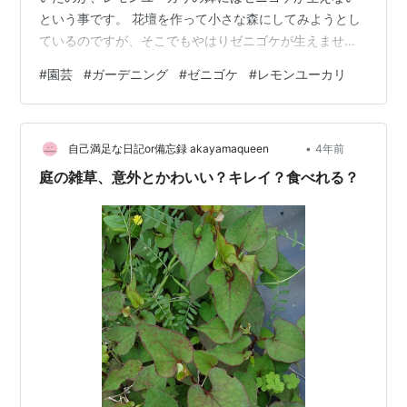
という事です。 花壇を作って小さな森にしてみようとし
ているのですが、そこでもやはりゼニゴケが生えませ
ん。 花壇には植えていない筈のコナラが勝手に生えてき
#
園芸
#
ガーデニング
#
ゼニゴケ
#
レモンユーカリ
たり 試しに植えたカラマツも元気に育っています。 その
脇に雑草も生えてくるわけですが、不思議とゼニゴケが
一切見当たりません。もちろん除去したわけでもありま
•
せん。 ちなみに、レモンユーカリの鉢の隣にあるヨーロ
自己満足な日記or備忘録 akayamaqueen
4年前
ッパトウヒの鉢には、これでもかというくらいゼニゴケ
庭の雑草、意外とかわいい？キレイ？食べれる？
が生えます。 つまり、レモンユーカリの香…