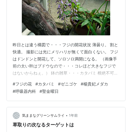
昨日とは違う構図で・・・フジの開花状況 薄曇り。 割と
快適。 撮影には光にメリハリが無くて面白くない。 フジ
はドンドンと開花して、ソロソロ満開になる。 （画像手
前の太い幹はブドウなので・・・コレほど大きなフジで
はないからねぇ。） 鉢の雑草・・・カタバミ 根絶不可の
カタバミも開花中！ 小さな黄色の花は綺麗だけれ
#
フジの花
#
カタバミ
#
ゼニゴケ
#
楊貴妃メダカ
ど・・・あっという間に結実して種を飛ばす。とても小
#
呼吸器内科
#
聖金曜日
さな種を勢いよく飛ばすので、ドンドンと繁殖してい
く。その繁殖の様子は、飛ばした種は確実に芽を出し、
悪条件でも成長していくように見える。だが、実際には
どうなんだろう・・・数打ちゃ当たる的なトコロなんだ
•
気ままなグリーンサムライ
1年前
ろうか？ カタバミ（以下リンクにも記載あり…
草取りの次なるターゲットは