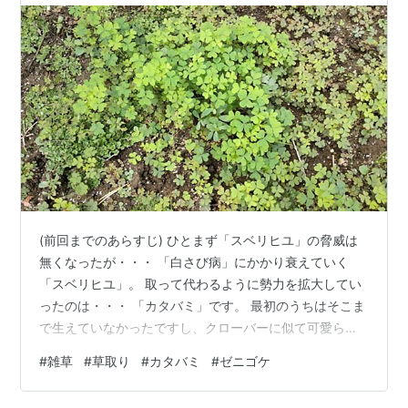
(前回までのあらすじ) ひとまず「スベリヒユ」の脅威は
無くなったが・・・ 「白さび病」にかかり衰えていく
「スベリヒユ」。 取って代わるように勢力を拡大してい
ったのは・・・ 「カタバミ」です。 最初のうちはそこま
で生えていなかったですし、クローバーに似て可愛らし
い見た目なので、あえて見逃していたら、あれよあれよ
#
雑草
#
草取り
#
カタバミ
#
ゼニゴケ
という間にあちこちに広がっていきました。 これ以上放
っておくわけにもいかないので、草取りのターゲットを