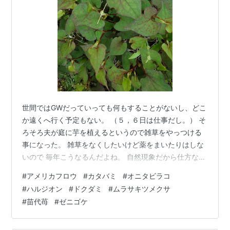
世間ではGWだっていっても何もすることがないし、どこ
か遠くへ行く予定もない。 （５，６日は仕事だし。） そ
ろそろ夫が庭に芋を植えるというので雑草をやっつける
事になった。 雑草をなくしたいけど薬をまいたりはしな
いので 毎年こうなるんだよね。 自然現象だから仕方な
い。この庭は昨年秋に芋掘って以来ほったらかし状態で
#
アメリカフロウ
#
カタバミ
#
オニタビラコ
人が住んでいるとは思えないような荒れようだ。 庭のお
#
ハルジオン
#
ドクダミ
#
ムラサキツメクサ
手入れって本当に大変。 雑草取りって何のため？ とか思
#
苗代苺
#
ゼニゴケ
っちゃうけど やり始めるとなかなか・・・没頭して、 ザ
ッソウトリーハイになるよね！ ランナーズハイのような