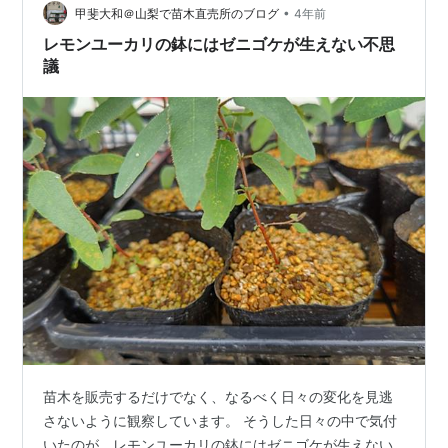
通して言えることは、風通しが悪かったことが原…
•
甲斐大和＠山梨で苗木直売所のブログ
4年前
レモンユーカリの鉢にはゼニゴケが生えない不思
議
苗木を販売するだけでなく、なるべく日々の変化を見逃
さないように観察しています。 そうした日々の中で気付
いたのが、レモンユーカリの鉢にはゼニゴケが生えない