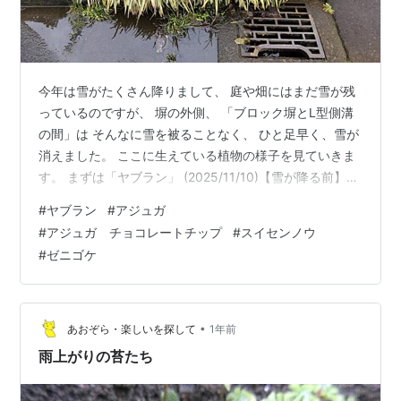
今年は雪がたくさん降りまして、 庭や畑にはまだ雪が残
っているのですが、 塀の外側、 「ブロック塀とL型側溝
の間」は そんなに雪を被ることなく、 ひと足早く、雪が
消えました。 ここに生えている植物の様子を見ていきま
す。 まずは「ヤブラン」 (2025/11/10)【雪が降る前】
(2026/02/23) 葉が傷んでいますけど、思った以上に変わ
#
ヤブラン
#
アジュガ
ってないですね。 去年植えた「ヤブラン」も生き残って
#
アジュガ チョコレートチップ
#
スイセンノウ
います。 (2025/11/10)【雪が降る前】 (2026/02/23)
#
ゼニゴケ
「ゼニゴケ」に囲まれたこちらも、 (2025/11/10)【雪が
降る前】 (2026/02/23) 一応、生き残ってますね。 む
し…
•
あおぞら・楽しいを探して
1年前
雨上がりの苔たち