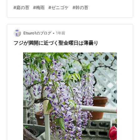
カメラを向けてしまいます。 雌株の破れ傘の軍団！ 皆で
#
庭の苔
#
梅雨
#
ゼニゴケ
#
幹の苔
おしゃべりしているようなヤブレガサのユニークな姿♪ 破
れ傘を下からのぞいてみた写真 ーーーーー 柿の木の幹に
もきれいなグリーンの苔が生えていました。 こんな苔の
•
風景にちょっと癒されます♪ こちらも鮮やかなグリーンの
Etsuro1のブログ
1年前
苔の仲間。 柿の幹に小さな小さな黄色い花を咲かせたこ
フジが満開に近づく聖金曜日は薄曇り
んな苔も見つけました…