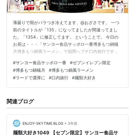
薄曇りで雨がパラつき冷えてます、@おざさです。 一つ
前のタイトルが「135」になってましたが間違ってまし
た。「1354」に修正してます。 ということで。 今日の
お昼は・・・「サンヨー食品サッポロ一番博多もつ鍋蟻
月博多もつ鍋風ラーメン」で福岡へプチ口内旅行です。
「博多もつ鍋蟻月」さん監修です。 ※セブンイレブン限
#
サンヨー食品サッポロ一番
#
ゼブンイレブン限定
定です。 お求めはお近くのセブンイレブンで。 以前、い
#
博多もつ鍋蟻月
#
博多もつ鍋風ラーメン
ただいたことがあります。今回はラードを使ってみまし
#
ラードで濃厚に
#
口内旅行
#
麺類大好き
ょう。 背景はららぽーと福岡内の店舗です。 中身は直に
粉末スープ・液体スープ・調味油・かやく（キャベツ・
ニラ・ごぼう・鶏だんご・唐辛子）が入ってます。麺は
関連ブログ
太麺です。 にんにく・味の素…
•
ENJOY-SKYTIME BLOG
3年前
麺類大好き1049 【セブン限定】サンヨー食品サ