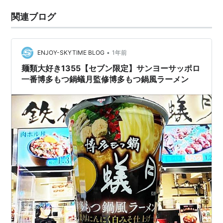
関連ブログ
•
ENJOY-SKYTIME BLOG
1年前
麺類大好き1355【セブン限定】サンヨーサッポロ
一番博多もつ鍋蟻月監修博多もつ鍋風ラーメン