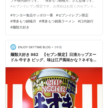
プチ構内旅行です。 「博多もつ鍋蟻月」さん監修です。
※セブンイレブン限定です。お求めはお近くのセブンイレ
ブンで。 数量限定だそうです。 おつまみ用のカリカリに
#
サンヨー食品サッポロ一番
#
ゼブンイレブン限定
揚げたモツがあったので入れてみましょう。 背景は福岡
#
博多もつ鍋蟻月
#
博多もつ鍋風ラーメン
#
口内旅行
の「ららぽーと博多」内のフードコート店です。 中身は
#
麺類大好き
直に粉末スープ・液体スープ・調味油・かやく（キャベ
ツ・ニラ・ごぼう・鶏だんご・唐辛子）が入ってます。
麺は極太麺です。 揚げモツはカリカリなので先に入れ、
にんにく・味の素少々入れ熱湯5…
•
ENJOY-SKYTIME BLOG
3年前
麺類大好き 982 【セブン限定】日清カップヌー
ドル 牛すき ビッグ、味は江戸風味かな？ネギを沢
山いれて。