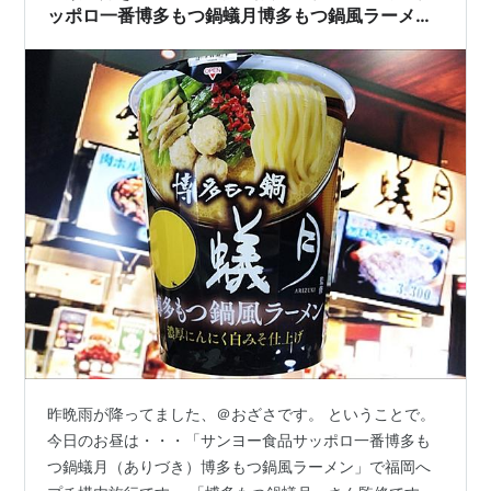
ッポロ一番博多もつ鍋蟻月博多もつ鍋風ラーメン
に持つの揚げモツ入れる。
昨晩雨が降ってました、＠おざさです。 ということで。
今日のお昼は・・・「サンヨー食品サッポロ一番博多も
つ鍋蟻月（ありづき）博多もつ鍋風ラーメン」で福岡へ