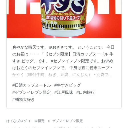
爽やかな晴天です、＠おざさです。 ということで。 今日
のお昼は・・・「【セブン限定】日清カップヌードル 牛
すき ビッグ」です。 ※セブンイレブン限定です。お求め
はお近くのセブンイレブンで。 中身は直に粉末スープ・
かやく（味付牛肉、ねぎ、豆腐、にんじん）・別袋で
「特製牛すき用牛脂オイル」が入ってます。麺はカップ
#
日清カップヌードル
#
牛すきビッグ
ヌードルの太い方の麺？です。 にんにくを少々入れ熱湯
#
ゼブンイレブン限定
#
江戸風味
#
口内旅行
3分ですが2分程度であけ、オリーブオイル・カットネギ
#
麺類大好き
多め・紅生姜を飾りいただきます。 これはなんとなく江
戸風味？な、牛すき感溢れる美味しいスープです。 特に
「特製牛すき用牛脂オイル」が効いているのか牛の香り
はてなブログ
>
未指定
>
ゼブンイレブン限定
が広がります。 大きいネギと本格…