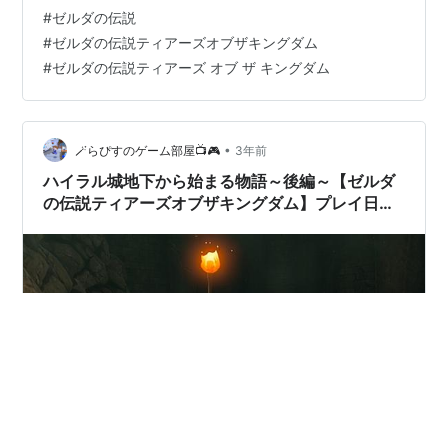
素が揃った途端に化けましたね。 ジワジワくる感じでし
#
ゼルダの伝説
た。 前作は野原を走り回って石を投げたり葉っぱを船に
#
ゼルダの伝説ティアーズオブザキングダム
見立てて流してそのままの自然を遊んでる感じでした
#
ゼルダの伝説ティアーズ オブ ザ キングダム
が、今回は家の中から道具を持ち出して作ったもので遊
んでる感じです。 笹舟や竹とんぼですね〜 缶ポックリと
かもか。 今の人分かるかしら。 縁側から外を見て今日は
何をして…
•
🪄らぴすのゲーム部屋📺️🎮️
3年前
ハイラル城地下から始まる物語～後編～【ゼルダ
の伝説ティアーズオブザキングダム】プレイ日記
＃2