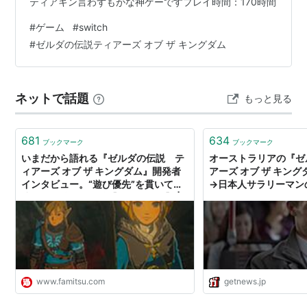
ティアキン言わずもがな神ゲーですプレイ時間：170時間
#
ゲーム
#
switch
#
ゼルダの伝説ティアーズ オブ ザ キングダム
ネットで話題
もっと見る
681
634
ブックマーク
ブックマーク
いまだから語れる『ゼルダの伝説 テ
オーストラリアの『ゼ
ィアーズ オブ ザ キングダム』開発者
アーズ オブ ザ キン
インタビュー。“遊び優先”を貫いて完
→日本人サラリーマンの
成させた驚異の続編【ティアキン】 |
ューにインスパイアさ
ゲーム・エンタメ最新情報のファミ
ガジェット通信 GetNe
通.com
www.famitsu.com
getnews.jp