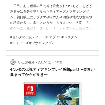
二日目。ある程度の目的地は設定されつつもどこをどう
巡るかは自分次第となったティアーズオブザキングダ
ム。初日以上にサブクエや街の人や洞窟や地底や空島や
の誘惑が多い。多いというか、もうすごい。大変。「こ
のゲーム大変だ！！楽しい！！」」ってずっと言って
た。 以下、ストーリー的なことには触れない感想です。
#
ゼルダの伝説ティアーズ オブ ザ キングダム
ゼルダの伝説 ティアーズ オブ ザ キングダム -Switch 任
#
ティアーズオブザキングダム
天堂 Amazon
•
だめだめ主婦うどんの日記
3年前
ゼルダの伝説ティアキンプレイ感想part1〜要素が
集まってからが良き〜