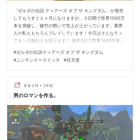
「ゼルダの伝説 ティアーズ オブ ザ キングダム」が発売
してもうすぐ１ヶ月になりますが、３日間で世界1000万
本を突破し、破竹の勢いで売上が上がっています。業界
人の私ももちろんプレイしています！今日はそんなティ
アキンの面白さを語ります！ 発売3日で世界1000万本突
破！「ゼルダの伝説」新作が面白すぎる 発売3日で世界
#
ゼルダの伝説ティアーズ オブ ザ キングダム
1000万本突破！「ゼルダの伝説」新作が面白すぎる ニン
#
ニンテンドースイッチ
#
任天堂
テンドースイッチでNo.1ヒット！秘密は裏切らないこと
ニンテンドースイッチでNo.1ヒット！秘密は裏切らない
こと ティアキンは3日間で世界1000万本を突破し、ニン
テンドースイッチの作品で一番売れたゲームとなりまし
•
オタイロ
3年前
た。 とは…
男のロマンを作る。