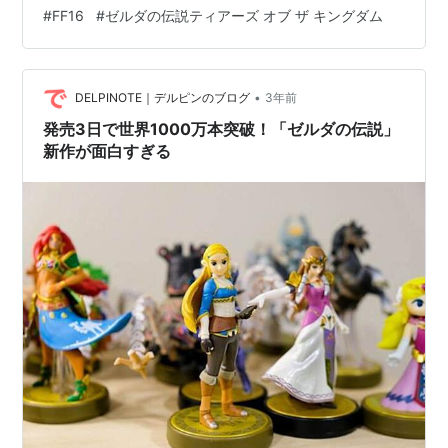
いモノでした〜 今の所は救いがないけど、導入部分とし
#
FF16
#
ゼルダの伝説ティアーズ オブ ザ キングダム
ては最高でしたね〜 先が知りたくなるし、破綻なくモン
スターや魔法を日常生活に入れてきて安定感がぱないで
す。 あとプラチナゲームズの田浦さんチームやキンハー
•
のチームが関わっているそうなんですが、予想以上にプ
DELPINOTE｜デルピンのブログ
3年前
ラチナゲームズぽかったです。 良いのかよ！って思った
発売3日で世界1000万本突破！「ゼルダの伝説」
くらい（笑） …
新作が面白すぎる