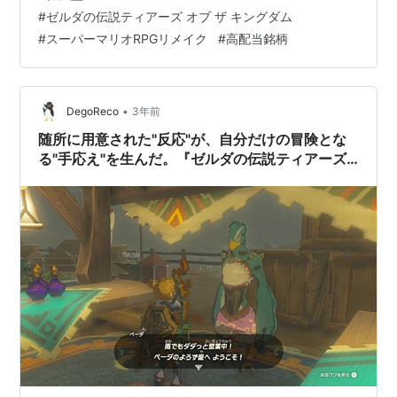
#
ゼルダの伝説ティアーズ オブ ザ キングダム
#
スーパーマリオRPGリメイク
#
高配当銘柄
•
DegoReco
3年前
随所に用意された"反応"が、自分だけの冒険とな
る"手応え"を生んだ。『ゼルダの伝説ティアーズ
オブザキングダム』（終盤ネタバレあり）