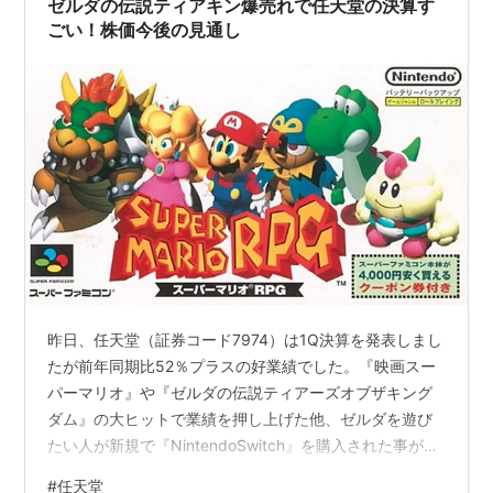
ゼルダの伝説ティアキン爆売れで任天堂の決算す
ごい！株価今後の見通し
昨日、任天堂（証券コード7974）は1Q決算を発表しまし
たが前年同期比52％プラスの好業績でした。『映画スー
パーマリオ』や『ゼルダの伝説ティアーズオブザキング
ダム』の大ヒットで業績を押し上げた他、ゼルダを遊び
たい人が新規で『NintendoSwitch』を購入された事が要
因だと決算内容にありました
#
任天堂