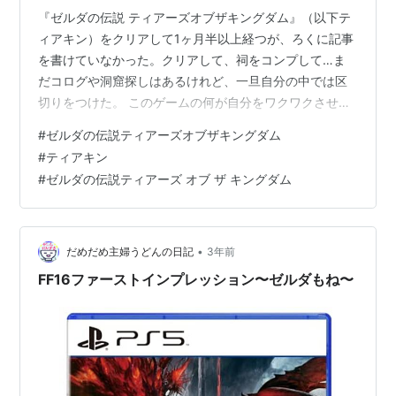
『ゼルダの伝説 ティアーズオブザキングダム』（以下テ
ィアキン）をクリアして1ヶ月半以上経つが、ろくに記事
を書けていなかった。クリアして、祠をコンプして…ま
だコログや洞窟探しはあるけれど、一旦自分の中では区
切りをつけた。 このゲームの何が自分をワクワクさせて
くれたのか。自分がどう感じたのか、いろいろ書きたい
#
ゼルダの伝説ティアーズオブザキングダム
ことがありすぎてまとまっていない。 今日は一点だけに
#
ティアキン
絞って書きたいと思う。タイトルにもある"手応え"の
#
ゼルダの伝説ティアーズ オブ ザ キングダム
話。 大筋の物語はあるものの"どういった順番に進めても
良い" 広大なマップで、多くのイベントやクエストが用意
されている 時間帯の概念、天気の概念が存在している こ
ういったオープンに設計された世…
•
だめだめ主婦うどんの日記
3年前
FF16ファーストインプレッション〜ゼルダもね〜