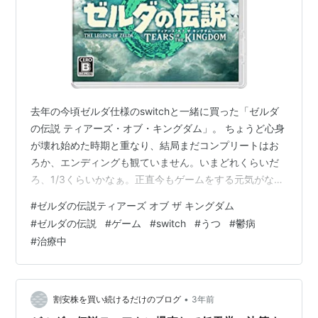
去年の今頃ゼルダ仕様のswitchと一緒に買った「ゼルダ
の伝説 ティアーズ・オブ・キングダム」。 ちょうど心身
が壊れ始めた時期と重なり、結局まだコンプリートはお
ろか、エンディングも観ていません。いまどれくらいだ
ろ、1/3くらいかなぁ。正直今もゲームをする元気がな
い。ゼルダ再開できる日は来るのか。本は読めるように
#
ゼルダの伝説ティアーズ オブ ザ キングダム
なってきた。大体週１冊＝月3-4冊のペース。月６-7冊ペ
#
ゼルダの伝説
#
ゲーム
#
switch
#
うつ
#
鬱病
ースになってひと山越える感じです。ポジティブな感
#
治療中
情、やる気スイッチはまだ行方不明です。生きることで
精いっぱい。会社に行けているのはいい兆候です。何と
かこれ以上落ちないよう気を付けてまいります。大丈
夫、リンクは逃げない。ゼルダ姫は待っ…
•
割安株を買い続けるだけのブログ
3年前