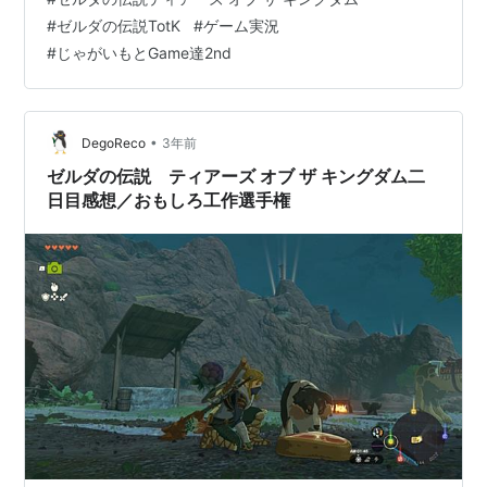
その際、2匹くらいずつくっつけて載せるようにすると効
#
ゼルダの伝説TotK
#
ゲーム実況
率が良いです。この方法なら時間が余りますし、荷台か
#
じゃがいもとGame達2nd
らぬいぐるみが落ちることもありません。超簡単。クリ
アすると50ルピーもらえます。序盤の金策なのかな？苦
労と見合ってないような…。よければ…
•
DegoReco
3年前
ゼルダの伝説 ティアーズ オブ ザ キングダム二
日目感想／おもしろ工作選手権