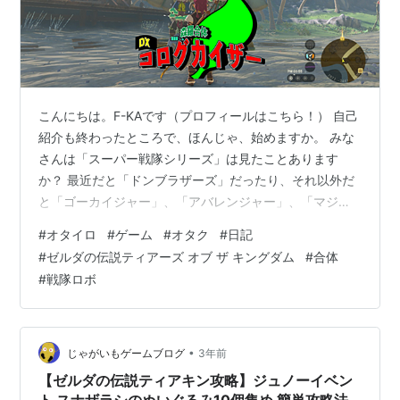
こんにちは。F-KAです（プロフィールはこちら！） 自己
紹介も終わったところで、ほんじゃ、始めますか。 みな
さんは「スーパー戦隊シリーズ」は見たことあります
か？ 最近だと「ドンブラザーズ」だったり、それ以外だ
と「ゴーカイジャー」、「アバレンジャー」、「マジレ
ンジャー」、「ガオレンジャー」、「カーレンジャ
#
オタイロ
#
ゲーム
#
オタク
#
日記
ー」、「バトルフィーバーJ」だったり・・・。 まあ
#
ゼルダの伝説ティアーズ オブ ザ キングダム
#
合体
「バトルフィーバーJ」はだいぶ古いので見たことない人
#
戦隊ロボ
の方が多いはずですけども。 で最近筆者もスーパー戦隊
シリーズのある物にハマってまして。 それは・・・ 戦隊
ロボでございます！！ で戦隊ロボの何にハマるかといえ
ばもちろん合体機構でして、戦隊ロボっ…
•
じゃがいもゲームブログ
3年前
【ゼルダの伝説ティアキン攻略】ジュノーイベン