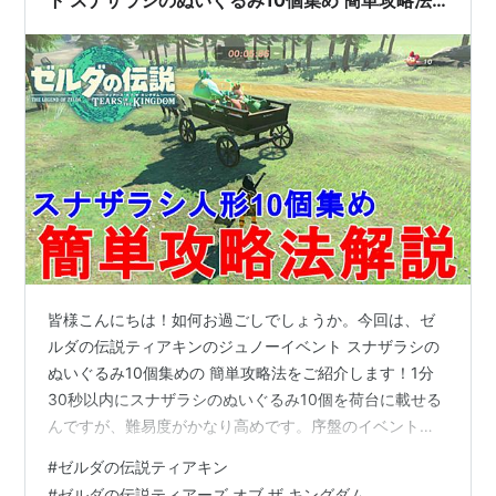
ト スナザラシのぬいぐるみ10個集め 簡単攻略法
解説！The Legend of Zelda Tears of the
Kingdom【ティアーズ オブ ザ キングダ
ム/TotK】
皆様こんにちは！如何お過ごしでしょうか。今回は、ゼ
ルダの伝説ティアキンのジュノーイベント スナザラシの
ぬいぐるみ10個集めの 簡単攻略法をご紹介します！1分
30秒以内にスナザラシのぬいぐるみ10個を荷台に載せる
んですが、難易度がかなり高めです。序盤のイベントの
難易度じゃない。コツは最初に10匹を荷台の近くに投げ
#
ゼルダの伝説ティアキン
ることです。そのあとウルトラハンドで荷台に載せる。
#
ゼルダの伝説ティアーズ オブ ザ キングダム