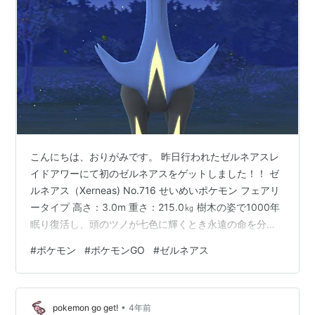
こんにちは、おりがみです。 昨日行われたゼルネアスレ
イドアワーにて初のゼルネアスをゲットしました！！ ゼ
ルネアス（Xerneas) No.716 せいめいポケモン フェアリ
ータイプ 高さ：3.0m 重さ：215.0㎏ 樹木の姿で1000年
眠り復活し、頭のツノが七色に輝くとき永遠の命を分け
与えるといわれているそうです。 ゼルネアスには、モー
#
ポケモン
#
ポケモンGO
#
ゼルネアス
ドが２つありレイドボス、ジム戦では、アクティブモー
ドとなり七色に光ります。ボックス内などでは全体が青
くなりリラックスモードになるようです。 レイドボスで
•
戦った時とボックス内では色が違っていますが色違いで
pokemon go get!
4年前