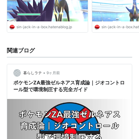
sin-jack-in-a-box.hatenablog.jp
sin-jack-in-a-box.ha
関連ブログ
•
暮らしラテ
9ヶ月前
ポケモンZA最強ゼルネアス育成論｜ジオコントロ
ール型で環境制圧する完全ガイド