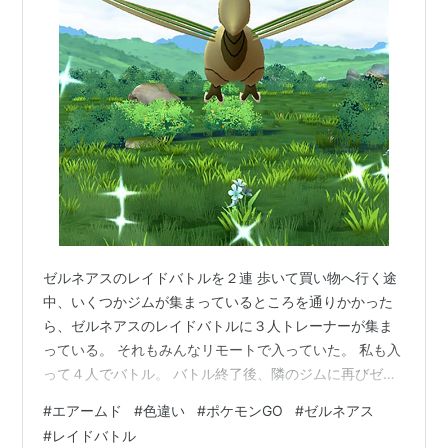
ゼルネアスのレイドバトルを２連 歩いて買い物へ行く途
中、いくつかジムが集まっているところを通りかかった
ら、ゼルネアスのレイドバトルに３人トレーナーが集ま
っている。 それもみんなリモートで入っていた。 私も入
って４人でバトル。 バトル終了後、隣のジムに再びゼル
ネアスのレイドバトルがあり、また同じ３人が参戦して
#
エアームド
#
色違い
#
ポケモンGO
#
ゼルネアス
いる。 私も入り、２回続けてゼルネアスのレイドバトル
#
レイドバトル
に参戦した。 色違いは出現せず、個体値もイマイチだっ