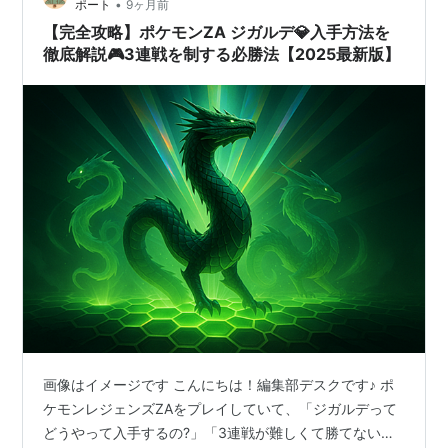
•
ポート
9ヶ月前
ードンX 個別解説 ドリュウ…
【完全攻略】ポケモンZA ジガルデ💎入手方法を
徹底解説🎮3連戦を制する必勝法【2025最新版】
画像はイメージです こんにちは！編集部デスクです♪ ポ
ケモンレジェンズZAをプレイしていて、「ジガルデって
どうやって入手するの?」「3連戦が難しくて勝てない…