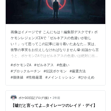
画像はイメージです こんにちは！編集部デスクです♪ ポ
ケモンレジェンズZAで「ゼルネアスの色違いが欲し
い！」って思ってこの記事に辿り着いたあなた... 実は、
衝撃の事実をお伝えしなければなりません😭 結論から言
うと、ポケモンZAではゼルネアスの色違いは絶対に出ま
せん！ 「え、嘘でしょ...？」「何回リセットすれば出る
#
ポケモンZA
#
ゼルネアス
#
色違い
の？」って思いますよね。 私も最初は信じられませんで
#
ブロックルーチン
#
伝説ポケモン
#
厳選方法
した💦 でも大丈夫です！ この記事では、なぜゼルネアス
#
個体値
#
性格厳選
#
メインミッション
#
ひかえめ
の色違いが出ないのか、その理由を徹底解説します✨ さ
らに！ 通常色のゼルネアスを最高個体で厳選する方法
や、おすすめの性格・技構成、そして将来的に色違いを
手に入れる可能性まで、全…
•
ポケGO日記ブログ(仮)
2年前
【嘘だと言ってよ…タイレーツのレイド・デイ】