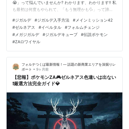
😭」って悩んでいませんか? わかります、わかります!! 私
も最初は何度もやられて、「もう無理かも💦」って諦め
かけたんです… でも安心してください✨ この記事では、
#
ジガルデ
#
ジガルデ入手方法
#
メインミッション42
ジガルデ入手の完全攻略法から3連戦の必勝テクニック、
#
ゼルネアス
#
イベルタル
#
フォルムチェンジ
おすすめ対策ポケモン、育成方法まですべて解説しちゃ
#
メガジガルデ
#
ジガルデキューブ
#
伝説ポケモン
います! 実は、ジガルデはストーリークリア後の特別なミ
#
ZAロワイヤル
ッションで確実に入手できるんです🎉 しかも捕獲率
100%なので、正しい手順さえ踏めば誰でも必ずゲットで
きるんですよ! この記…
フォルテつくば最新情報！— 話題の新商業エリアを深掘りレ
•
ポート
9ヶ月前
【悲報】ポケモンZA🎮ゼルネアス色違いは出ない
❗厳選方法完全ガイド💎