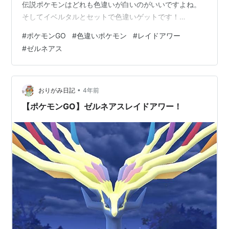
伝説ポケモンはどれも色違いが白いのがいいですよね。
そしてイベルタルとセットで色違いゲットです！
blog.eiku39.net
#
ポケモンGO
#
色違いポケモン
#
レイドアワー
#
ゼルネアス
•
おりがみ日記
4年前
【ポケモンGO】ゼルネアスレイドアワー！