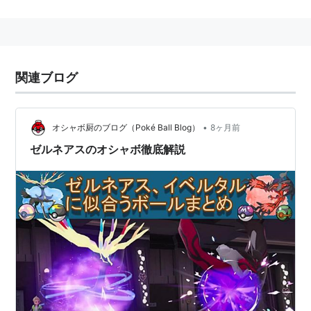
『ポケットモンスター』シリーズに登場するポケモンの
一種。第6世代『X・Y』で登場。
『X』に登場する伝説のポケモン。『Y』に登場するイ
ベルタルと対になっている。
関連ブログ
1000年の寿命が尽きるとき、自らの命を周りの人やポ
ケモンに分け与え、樹木の姿で1000年眠ったのちまた
•
オシャボ厨のブログ（Poké Ball Blog）
8ヶ月前
復活する、シカのような姿のポケモン。
ゼルネアスのオシャボ徹底解説
専用技として1ターンチャージし、2ターン目に特攻・特
防・素早さを2段階ずつ上げる「ジオコントロール」を
持つ。他にもタイプ一致の「ムーンフォース」、他タイ
プで「ウッドホーン」「メガホーン」といった技を使い
こなし、なおかつフェアリー単タイプで弱点を突かれに
くいため、特性も相まって非常に強力なポケモンと言え
る。
データ