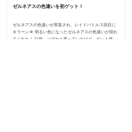
はないので注意が必要ですね！ 10月19日（水）にももう
ゼルネアスの色違いを初ゲット！
一…