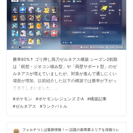
勝率80%↑ ゴリ押し両刀ゼルネアス構築 シーズン2初期
は「瞑想・ジオコン積み型」や「両壁サポート型」のゼ
ルネアスが増えていましたが、対策が進んで通しにくい
場面が増加。以前紹介した以下の構築では勝率が下がっ
てきてしまいました。
mamomamopoke.hatenablog.com そこで構築を組み直
#
ポケモン
#
ポケモンレジェンズ Z-A
#
構築記事
し暫く使ってみた所、勝率80％超の安定感を得られたの
#
ゼルネアス
#
ランクバトル
で構築記事として残しておきます。 構築コンセプト タス
キドリュウズ + 命の珠両刀ゼルネアス + 剣舞リザX 初手
対面性能のタスキドリュウズ 短期決戦でポイントを稼ぐ
フォルテつくば最新情報！— 話題の新商業エリアを深掘りレ
両刀ゼルネアス 地面無効と鋼妖受けの補完枠としてリザ