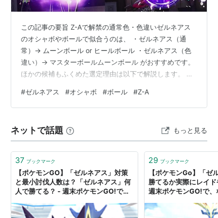
図鑑番号
この記事の要旨 Z-Aで解禁の通常色・色違いゼルネアス
のオシャボやボールで似合うのは、 ・ゼルネアス（通
全国図鑑
No.716
常）→ ムーンボール or ヒールボール ・ゼルネアス（色
マウンテンカロス図鑑
No.148
違い）→ マスターボールムーンボール がおすすめです。
ほかの候補もふくめた選定理由は以下で解説します。 こ
分類
せいめいポケモン
の記事の要旨 ゼルネアスのオシャボの選び方
#
ゼルネアス
#
オシャボ
#
ボール
#
Z-A
タイプ
フェアリー
（Xerneas） 通常色ゼルネアスに似合うオシャボ 通常色
のアクティブモード（Active Mode）＆リラックスモー
特性
フェアリーオーラ
通常特性
ド（Normal Sprite） 色違いゼルネアスに似合うオシャボ
タマゴグループ
未発見
ネットで話題
もっと見る
色違いのアクティブモード（Active Mode）＆リラック
スモード（Normal Sprite） …
高さ
3.0m
37
29
ブックマーク
ブックマーク
重さ
215.0kg
【ポケモンGO】「ゼルネアス」対策
【ポケモンGo】「ゼ
進化の系譜
と最小討伐人数は？「ゼルネアス」何
勝てるか実際にレイド
人で勝てる？ - 週末ポケモンGO!で、
週末ポケモンGO!で、
ゼルネアス
なんとなくGO!
-進化無し-