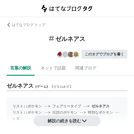
はてなブログ トップ
ゼルネアス
このタグでブログを書く
言葉の解説
ネットで話題
関連ブログ
ゼルネアス
(
ゲーム
)
【
ぜるねあす
】
リスト::ポケモン
 --> フェアリータイプ --> 
ゼルネアス
リスト::ポケモン
 --> 伝説のポケモン --> 特別なポケモン --
> 
X
解説の続きを読む