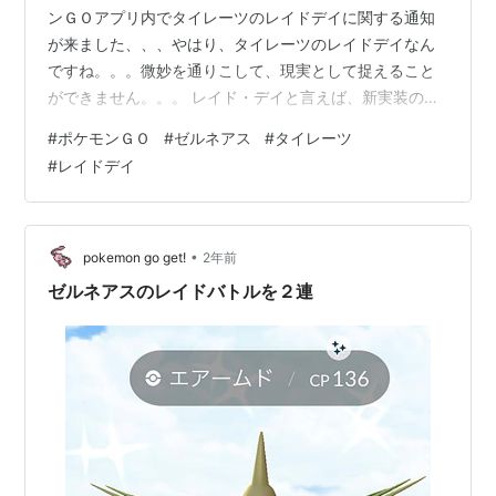
ンＧＯアプリ内でタイレーツのレイドデイに関する通知
が来ました、、、やはり、タイレーツのレイドデイなん
ですね。。。微妙を通りこして、現実として捉えること
ができません。。。 レイド・デイと言えば、新実装のメ
ガシンカポケモンなどがモリモリ出現する熱いイベント
#
ポケモンＧＯ
#
ゼルネアス
#
タイレーツ
のイメージがありますが、今回は、、、一応、色違い新
#
レイドデイ
実装なので狙う価値はあると思いますが、バトルではあ
まり活躍していないので使っていくかは不明です。 ↑こ
ちらみんポケさんのまとめですが、どうやら有料チケッ
トを買うとふしぎなアメXLの獲得率が上がるとのことで
•
pokemon go get!
2年前
すが、先日のレイド・デイでふしぎなアメXL…
ゼルネアスのレイドバトルを２連