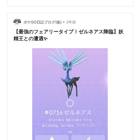
た。 昨日、大きな公園にてポケ活しており、エアームド
をタップしたら、キラーン☆ エアームドの色違いは２匹
目。 個体値は低かった。残念。 スポンサーリンク
•
ポケGO日記ブログ(仮)
2年前
【最強のフェアリータイプ！ゼルネアス降臨】妖
精王との遭遇✨