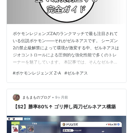
ポケモンレジェンズZAのランクマッチで最も注目されて
いる伝説ポケモン――それがゼルネアスです。 シーズン
2の禁止級解禁によって環境が激変する中、ゼルネアスは
ジオコントロールによる圧倒的な強化性能で多くのトレ
ーナーを魅了しています。 本記事では、そんなゼルネア
スの「性格・努力値・技構成・持ち物・立ち回り」まで
#
ポケモンレジェンズ Z-A
#
ゼルネアス
を、初心者にもわかりやすく体系的に解説します。 単な
るデータ紹介ではなく、実戦で勝てる構築を目指した“育
成×戦略”の完全ガイドです。 この記事を読めば、あなた
•
のゼルネアスが真の伝説へと進化します。 ゼルネアス育
まもまものブログ
9ヶ月前
成論の全体像と本記事の目的 この記事では、ポケモンレ
【S2】勝率80%↑ ゴリ押し両刀ゼルネアス構築
ジェンズZAのランクマッチで最…