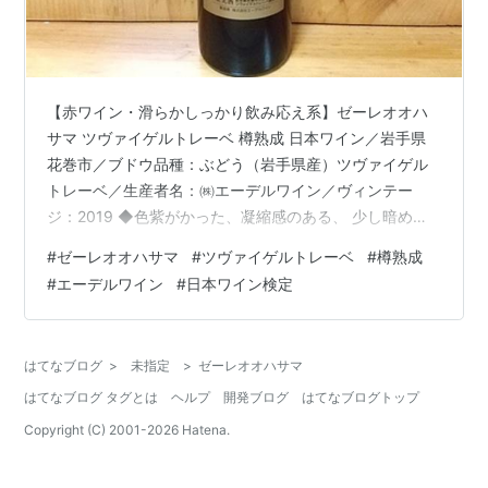
【赤ワイン・滑らかしっかり飲み応え系】ゼーレオオハ
サマ ツヴァイゲルトレーベ 樽熟成 日本ワイン／岩手県
花巻市／ブドウ品種：ぶどう（岩手県産）ツヴァイゲル
トレーベ／生産者名：㈱エーデルワイン／ヴィンテー
ジ：2019 ◆色紫がかった、凝縮感のある、 少し暗め
の、ガーネット。◆香り第一印象は、やや強め。特徴
#
ゼーレオオハサマ
#
ツヴァイゲルトレーベ
#
樽熟成
は、プラム、ブラックベリー、の華やかな香り。豊かに
#
エーデルワイン
#
日本ワイン検定
広がる。◆味わいアタックは、滑らか。さりげない酸
味、しっかりした渋味、 凝縮した果実味。ビター感。コ
クが後半から 押し寄せる。◆余韻力強い 渋みが長く続
はてなブログ
>
未指定
>
ゼーレオオハサマ
く。◆総合 滑らかなアタックから始まり、しっかりとし
はてなブログ タグとは
ヘルプ
開発ブログ
はてなブログトップ
た渋み、飲み応えのある果実感、コク。良いで…
Copyright (C) 2001-
2026
Hatena.