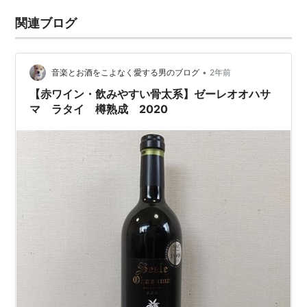
関連ブログ
•
音楽とお酒をこよなく愛する男のブログ
2年前
【赤ワイン・飲みやすい骨太系】ゼーレオオハサ
マ ラタイ 樽熟成 2020