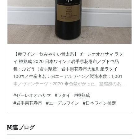
【赤ワイン・飲みやすい骨太系】ゼーレオオハサマ ラタ
イ 樽熟成 2020 日本ワイン／岩手県花巻市／ブドウ品
種：ぶどう（岩手県産）岩手県花巻市大迫町産ラタイ
100%／生産者名：㈱エーデルワイン／製造本数：1,001
本／ヴィンテージ：2020 ◆色紫がかった、凝縮感のあ
る、非常に濃い、ガーネット。◆香り第一印象は、強
#
ゼーレオオハサマ
#
ラタイ
#
樽熟成
め。 特徴は、 ブラックベリー 、スミレの華やかな香
#
岩手県花巻市
#
エーデルワイン
#
日本ワイン検定
り。 勢いよく湧き上がる。 ◆味わいアタックは、まろや
か。 酸味、渋味、果実感をバランス良く味わいながら、
凝縮感、しっかりしたコク、ボディを味わえる。樽熟成
関連ブログ
による甘味も心地良い。 ◆余韻酸味と渋味がお互いを消
しあうことなく、ちょうど…