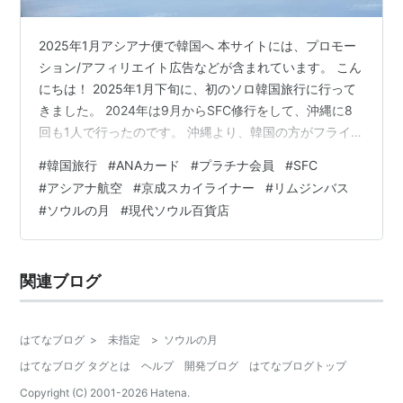
2025年1月アシアナ便で韓国へ 本サイトには、プロモー
ション/アフィリエイト広告などが含まれています。 こん
にちは！ 2025年1月下旬に、初のソロ韓国旅行に行って
きました。 2024年は9月からSFC修行をして、沖縄に8
回も1人で行ったのです。 沖縄より、韓国の方がフライト
時間は短いんですよね。（ただし、出入国の手間がある
#
韓国旅行
#
ANAカード
#
プラチナ会員
#
SFC
のでその分の時間はかかります） 韓国は便数も多いし、
#
アシアナ航空
#
京成スカイライナー
#
リムジンバス
沖縄に行くように軽い気持ちで行かれるようになりたい
#
ソウルの月
#
現代ソウル百貨店
です。 これから、毎月韓国に通って、フライト、現地の
ホテルや交通、行ってみたいところなど、おばちゃんが
一人でトライしてみようと思います。 さっそく失敗もい
関連ブログ
ろいろあるのです…
はてなブログ
>
未指定
>
ソウルの月
はてなブログ タグとは
ヘルプ
開発ブログ
はてなブログトップ
Copyright (C) 2001-
2026
Hatena.