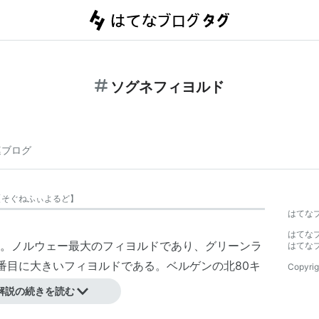
ソグネフィヨルド
連ブログ
【
そぐねふぃよるど
】
はてな
はてな
。ノルウェー最大のフィヨルドであり、グリーンラ
はてな
番目に大きいフィヨルドである。
ベルゲン
の北80キ
Copyrig
の支湾が樹枝状に発達。
解説の続きを読む