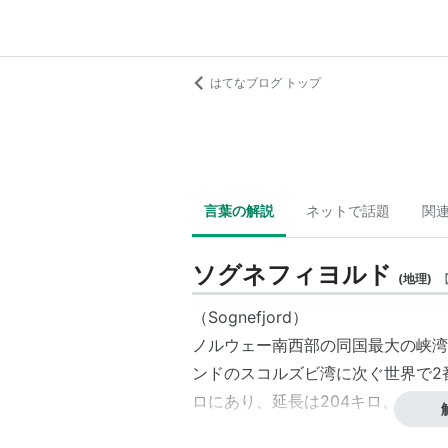
はてなブログ トップ
言葉の解説
ネットで話題
関
ソグネフィヨルド
(
地理
)
（Sognefjord）
ノルウェー南西部の同国最大の峡湾
ンドの
スコルズビ湾
に次ぐ世界で2
ロにあり、延長は204キロ、多く