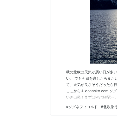
秋の北欧は天気が悪い日が多
い。 でも今回を逃したらまた
て、天気が良さそうだったら行
ここから↓ donnoko.co
いざ出発！まずはMyrdal駅へ。
ントのフィヨルド遊覧船 ソグ
#
ソグネフィヨルド
#
北欧旅
たところ行きたかった日の天気
けたソグネフィヨルド・…