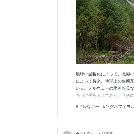
地球の温暖化によって、北極
によって将来、地球上の生態
いる。ノルウェーの氷河を見
の川に手を入れてみた。当然
#
ノルウエー
#
ソグネフィヨ
•
小径を行く
15年前