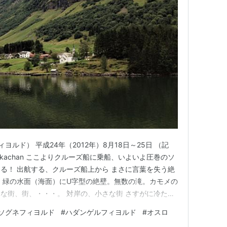
ルド） 平成24年（2012年）8月18日～25日 （記
takachan ここよりクルーズ船に乗船、いよいよ圧巻のソ
る！ 出航する、クルーズ船上から まさに言葉を失う絶
 緑の水面（海面）にU字型の絶壁。無数の滝。カモメの
な街、街、・・・。 対岸の、小さな街 さすがに冷たい
の・・・。各国の観光客からも様々な言葉がとびかう。意
ソグネフィヨルド
#
ハダンゲルフィヨルド
#
オスロ
る！ことが伝わってくる。今回のツァーのハイライトの一