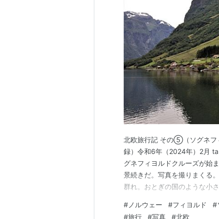
北欧旅行記 その⑤（ソグネフィヨ
録）令和6年（2024年）2月 
グネフィヨルドクルーズが始ま
景続きだ。写真を撮りまくる。
群れ。おとぎの国のような小さ
風に寒さを感じるもなんのそ
#
ノルウェー
#
フィヨルド
#
味は不明なれど、感動してい
#
旅行
#
写真
#
北欧