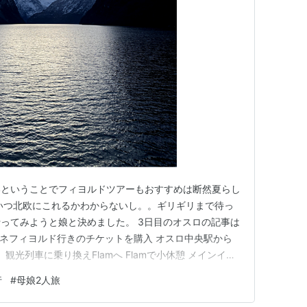
いということでフィヨルドツアーもおすすめは断然夏らし
いつ北欧にこれるかわからないし。。ギリギリまで待っ
ってみようと娘と決めました。 3日目のオスロの記事は
m ソグネフィヨルド行きのチケットを購入 オスロ中央駅から
 観光列車に乗り換えFlamへ Flamで小休憩 メインイベ
ネフィヨルド行きのチケットを購入 幸い数日前に確認し
行
#
母娘2人旅
予報が良かったため、北欧旅行4日目はベルトラで見つ