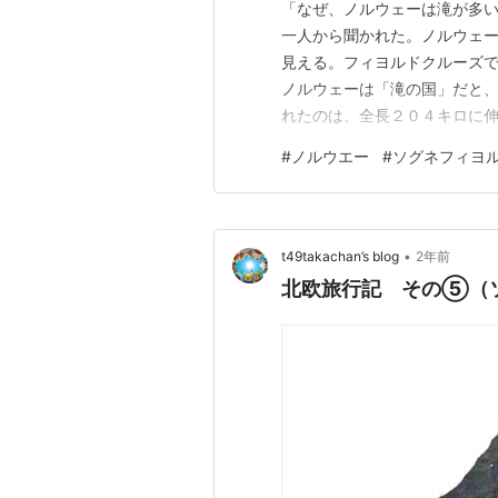
「なぜ、ノルウェーは滝が多
一人から聞かれた。ノルウェ
見える。フィヨルドクルーズ
ノルウェーは「滝の国」だと、
れたのは、全長２０４キロに
途中だった。
#
ノルウエー
#
ソグネフィヨ
•
t49takachan’s blog
2年前
北欧旅行記 その⑤（