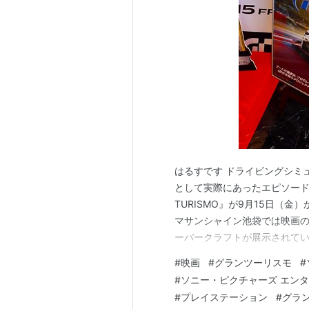
はるすです ドライビングシミ
として実際にあったエピソード
TURISMO』が9月15日（
マサンシャイン池袋では映画の告
ーパークラフトが展示されてい
TURISMO』一色になって
#
映画
#
グランツーリスモ
#
の感想記事を眺めてると結構
#
ソニー・ピクチャーズ エン
好きな方は気になるのではない
#
プレイステーション
#
グラ