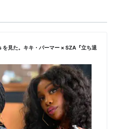
オ、音声・映像のソフトウェア（ディスク、テープ、フ
販売・輸出入・賃貸および放送・上映・配給
テインメント
62.1％
Days を見た。キキ・パーマー × SZA『立ち退
・ジャパン