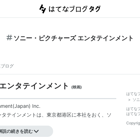
ソニー・ピクチャーズ エンタテインメント
連ブログ
 エンタテインメント
(
映画
)
はてな
>
ソニ
nment
(Japan) lnc.
はてな
はてな
ンタテインメント
は、
東京都港区
に本社をおく、
ソ
Copyrig
解説の続きを読む