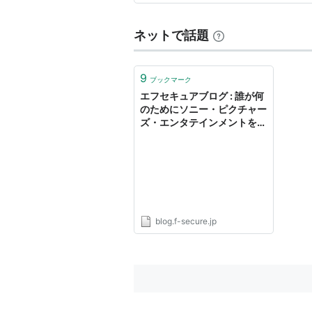
かのようにシュラスコやブリト
ネットで話題
9
ブックマーク
エフセキュアブログ : 誰が何
のためにソニー・ピクチャー
ズ・エンタテインメントをハ
ッキングしたのか？
blog.f-secure.jp