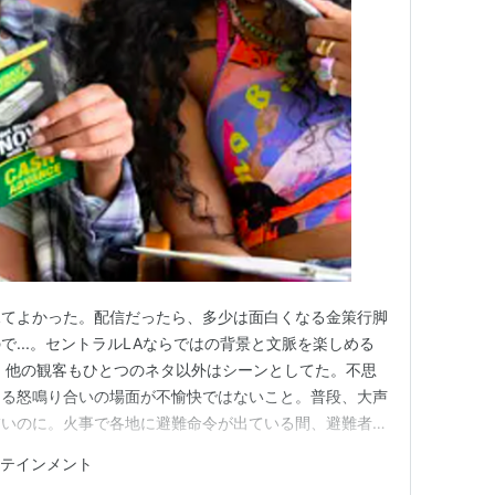
見てよかった。配信だったら、多少は面白くなる金策行脚
で...。セントラルLAならではの背景と文脈を楽しめる
。他の観客もひとつのネタ以外はシーンとしてた。不思
ある怒鳴り合いの場面が不愉快ではないこと。普段、大声
怖いのに。火事で各地に避難命令が出ている間、避難者や
かんと思い、フリーウェイに乗らず下道を走りまくってい
タテインメント
動圏内では灰が降っているにもかかわらず、何もなかった