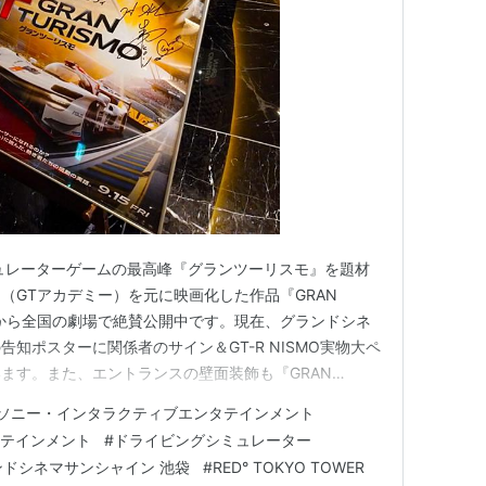
ュレーターゲームの最高峰『グランツーリスモ』を題材
（GTアカデミー）を元に映画化した作品『GRAN
金）から全国の劇場で絶賛公開中です。現在、グランドシネ
知ポスターに関係者のサイン＆GT-R NISMO実物大ペ
ます。また、エントランスの壁面装飾も『GRAN
おり作品を盛り上げてくれています。最近の映画評、はてな
ソニー・インタラクティブエンタテインメント
評判が良くってドライビングゲーム、モータースポーツが
タテインメント
#
ドライビングシミュレーター
でしょうか…
ンドシネマサンシャイン 池袋
#
RED° TOKYO TOWER