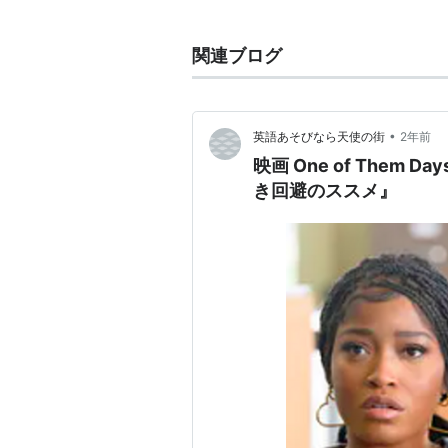
1. テレビ番組、映画、ビデ
ィルム）の企画・制作・製造・
関連ブログ
2. 放送事業
出資比率
•
英語あそびなら天使の街
2年前
ソニー・ピクチャーズ・エンタ
映画 One of Them 
ソニー
株式会社
33.3%
き回避のススメ』
CPE Holdings lnc. 4.6％
関連会社
アニマックスブロードキャスト
AXN ジャパン
など