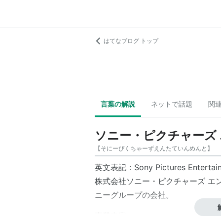
はてなブログ トップ
言葉の解説
ネットで話題
関
ソニー・ピクチャーズ
【
そにーぴくちゃーずえんたていんめんと
】
英文表記：
Sony Pictures Entertai
株式会社
ソニー・ピクチャーズ エ
ニー
グループの会社。
事業内容