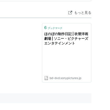
ーやジュースの屋台が出…
もっと見る
6
ブックマーク
ほのぼの制作日記 | 吹替洋画
劇場 | ソニー・ピクチャーズ
エンタテインメント
bd-dvd.sonypictures.jp